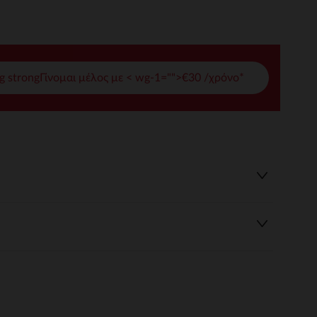
γές σας
ι να διαχειριστείτε τις ρυθμίσεις απορρήτου, εξασφαλίζοντας 
g strongΓίνομαι μέλος με < wg-1="">€30 /χρόνο*