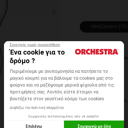
ΠΡΟΣΘΉΚΗ ΣΤΟ
Συνεχίστε χωρίς συγκατάθεση
Ένα cookie για το
ΆΜΕΣΗ ΔΙΑΘ
δρόμο ?
Περιμένουμε με ανυπομονησία να πατήσετε το
μαγικό κουμπί για να βάλουμε τα cookies μας στο
φούρνο και να μαζέψουμε μερικά ψίχουλα από τις
προτιμήσεις σας. Λοιπόν, είστε έτοιμοι να
βουτήξετε στον γευστικό κόσμο των cookies
ΔΙΑΘΈΣΙΜΟΙ ΤΡΌΠΟ
Διαβάζω την πολιτική απορρήτου
ΣΕ ΚΑΤΑΣΤΗΜΑ
Συμφωνίες πιστοποιημένες από
6 έως 14 εργ.ημέρες
Επιλέγω
Συμφωνώ με όλα