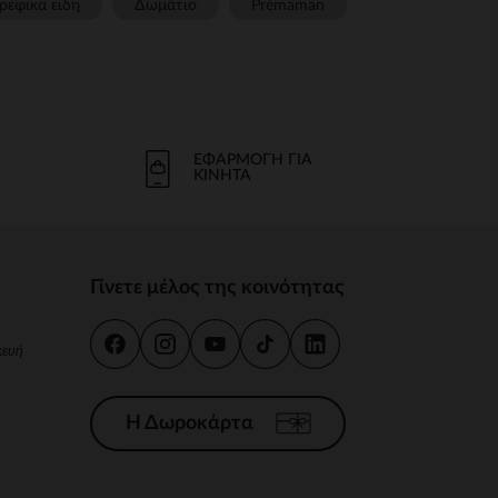
ρεφικα ειδη
Δωμάτιο
Prémaman
ΕΦΑΡΜΟΓΉ ΓΙΑ
ΚΙΝΗΤΆ
Γίνετε μέλος της κοινότητας
κευή
Η Δωροκάρτα