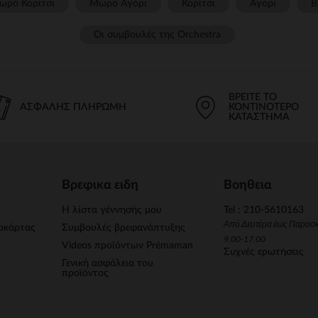
ωρό Κορίτσι
Μωρό Αγόρι
Κορίτσι
Αγόρι
Β
Οι συμβουλές της Orchestra​
ΒΡΕΊΤΕ ΤΟ
ΑΣΦΑΛΉΣ ΠΛΗΡΩΜΉ
ΚΟΝΤΙΝΌΤΕΡΟ
ΚΑΤΆΣΤΗΜΑ
Βρεφικα ειδη
Βοηθεια
Η λίστα γέννησής μου
Tel : 210-5610163
Από Δευτέρα έως Παρασ
οκάρτας
Συμβουλές βρεφανάπτυξης
9.00-17.00
Videos προϊόντων Prémaman
Συχνές ερωτήσεις
Γενική ασφάλεια του
προϊόντος