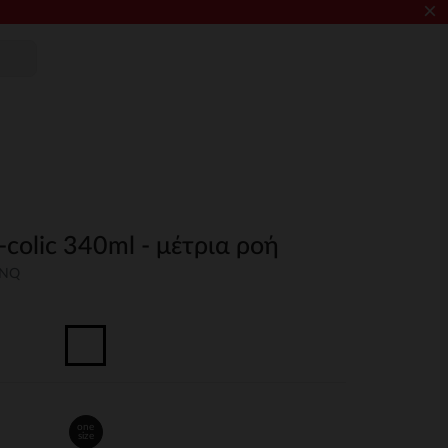
×
colic 340ml - μέτρια ροή
UNQ
one
size