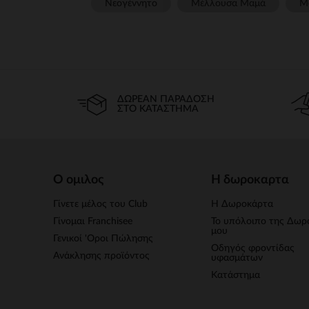
Νεογέννητο
Μέλλουσα Μαμά
Μ
ΔΩΡΕΆΝ ΠΑΡΆΔΟΣΗ
ΣΤΟ ΚΑΤΆΣΤΗΜΑ
Ο ομιλος
Η δωροκαρτα
Γίνετε μέλος του Club
Η Δωροκάρτα
Γίνομαι Franchisee
Το υπόλοιπο της Δωρ
μου
Γενικοί 'Οροι Πώλησης
Οδηγός φροντίδας
Ανάκλησης προϊόντος
υφασμάτων
Κατάστημα