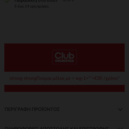
Παράδοση στο σπίτι
5 έως 14 εργ.ημέρες
strong strongΓίνομαι μέλος με < wg-1="">€30 /χρόνο*
ΠΕΡΙΓΡΑΦΉ ΠΡΟΪΌΝΤΟΣ
ΠΛΗΡΟΦΟΡΊΕΣ ΑΠΟΣΤΟΛΉΣ ΚΑΙ ΕΠΙΣΤΡΟΦΉΣ