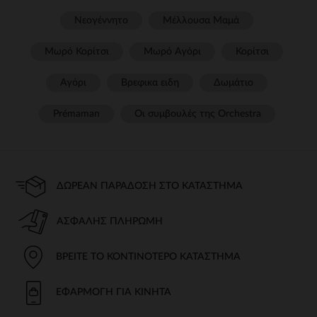
Νεογέννητο
Μέλλουσα Μαμά
Μωρό Κορίτσι
Μωρό Αγόρι
Κορίτσι
Αγόρι
Βρεφικα ειδη
Δωμάτιο
Prémaman
Οι συμβουλές της Orchestra​
ΔΩΡΕΆΝ ΠΑΡΆΔΟΣΗ ΣΤΟ ΚΑΤΆΣΤΗΜΑ
ΑΣΦΑΛΉΣ ΠΛΗΡΩΜΉ
ΒΡΕΊΤΕ ΤΟ ΚΟΝΤΙΝΌΤΕΡΟ ΚΑΤΆΣΤΗΜΑ
ΕΦΑΡΜΟΓΉ ΓΙΑ ΚΙΝΗΤΆ