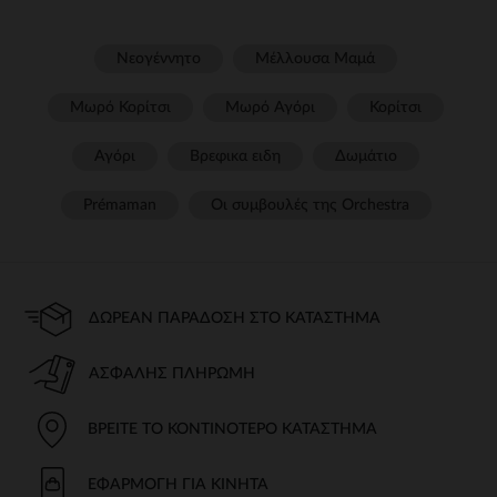
Νεογέννητο
Μέλλουσα Μαμά
Μωρό Κορίτσι
Μωρό Αγόρι
Κορίτσι
Αγόρι
Βρεφικα ειδη
Δωμάτιο
Prémaman
Οι συμβουλές της Orchestra​
ΔΩΡΕΆΝ ΠΑΡΆΔΟΣΗ ΣΤΟ ΚΑΤΆΣΤΗΜΑ
ΑΣΦΑΛΉΣ ΠΛΗΡΩΜΉ
ΒΡΕΊΤΕ ΤΟ ΚΟΝΤΙΝΌΤΕΡΟ ΚΑΤΆΣΤΗΜΑ
ΕΦΑΡΜΟΓΉ ΓΙΑ ΚΙΝΗΤΆ