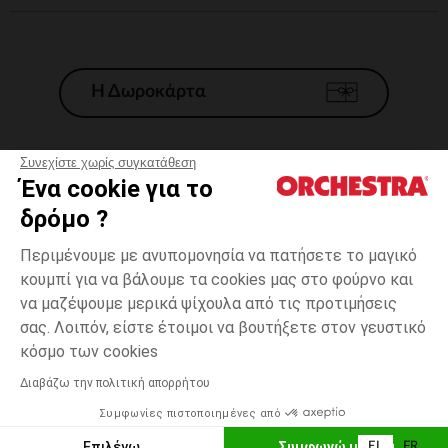
Η Δωροκάρτα
Συνεχίστε χωρίς συγκατάθεση
Ένα cookie για το
Γενικοί 'Οροι Πώλησης
δρόμο ?
Νομικοί Όροι
*Εμπορικες προσφορες
Περιμένουμε με ανυπομονησία να πατήσετε το μαγικό
κουμπί για να βάλουμε τα cookies μας στο φούρνο και
Προσωπικά δεδομένα
να μαζέψουμε μερικά ψίχουλα από τις προτιμήσεις
Διαχείρηση των cookies
σας. Λοιπόν, είστε έτοιμοι να βουτήξετε στον γευστικό
Προσβασιμότητα: μη συμμορφούμενη
one
Πράσινο
Πράσινο
size
κόσμο των cookies
H Orchestra συμμετέχει στον κωδικά δεοντολογίας και στο σύστημα
μεσολάβησης της Γαλλικής Ομοσπονδίας Ηλεκτρονικού Εμπορίου.
Διαβάζω την πολιτική απορρήτου
Δυνατότητα πληρωμής με
Συμφωνίες πιστοποιημένες από
Ελλάδα
Λίστα 
ΕΠΙΛΟΓΗ ΜΕΓΕΘΟΥΣ
Επιλέγω
Συμφωνώ με όλα
EL
FR