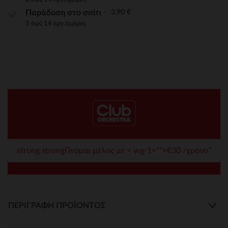
3,90 €
Παράδοση στο σπίτι
5 έως 14 εργ.ημέρες
strong strongΓίνομαι μέλος με < wg-1="">€30 /χρόνο*
ΠΕΡΙΓΡΑΦΉ ΠΡΟΪΌΝΤΟΣ