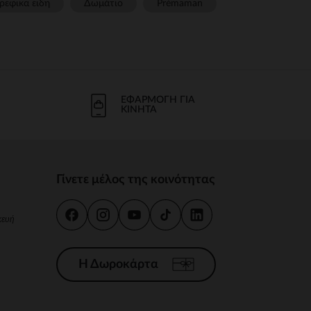
ρεφικα ειδη
Δωμάτιο
Prémaman
ΕΦΑΡΜΟΓΉ ΓΙΑ
ΚΙΝΗΤΆ
Γίνετε μέλος της κοινότητας
κευή
Η Δωροκάρτα