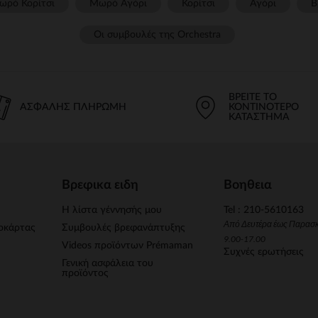
ωρό Κορίτσι
Μωρό Αγόρι
Κορίτσι
Αγόρι
Β
Οι συμβουλές της Orchestra​
ΒΡΕΊΤΕ ΤΟ
ΑΣΦΑΛΉΣ ΠΛΗΡΩΜΉ
ΚΟΝΤΙΝΌΤΕΡΟ
ΚΑΤΆΣΤΗΜΑ
Βρεφικα ειδη
Βοηθεια
Η λίστα γέννησής μου
Tel : 210-5610163
Από Δευτέρα έως Παρασ
οκάρτας
Συμβουλές βρεφανάπτυξης
9.00-17.00
Videos προϊόντων Prémaman
Συχνές ερωτήσεις
Γενική ασφάλεια του
προϊόντος