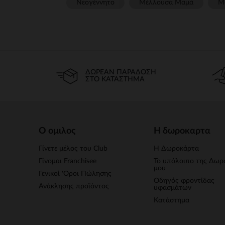
Νεογέννητο
Μέλλουσα Μαμά
Μ
ΔΩΡΕΆΝ ΠΑΡΆΔΟΣΗ
ΣΤΟ ΚΑΤΆΣΤΗΜΑ
Ο ομιλος
Η δωροκαρτα
Γίνετε μέλος του Club
Η Δωροκάρτα
Γίνομαι Franchisee
Το υπόλοιπο της Δωρ
μου
Γενικοί 'Οροι Πώλησης
Οδηγός φροντίδας
Ανάκλησης προϊόντος
υφασμάτων
Κατάστημα