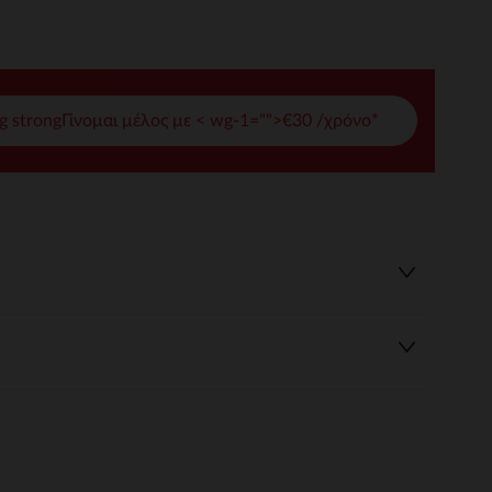
γές σας
ι να διαχειριστείτε τις ρυθμίσεις απορρήτου, εξασφαλίζοντας 
g strongΓίνομαι μέλος με < wg-1="">€30 /χρόνο*