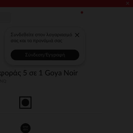
×
Συνδεθείτε στον λογαριασμό
σας και τα προνόμιά σας
Σύνδεση/Εγγραφή
οράς 5 σε 1 Goya Noir
UNQ
one
size