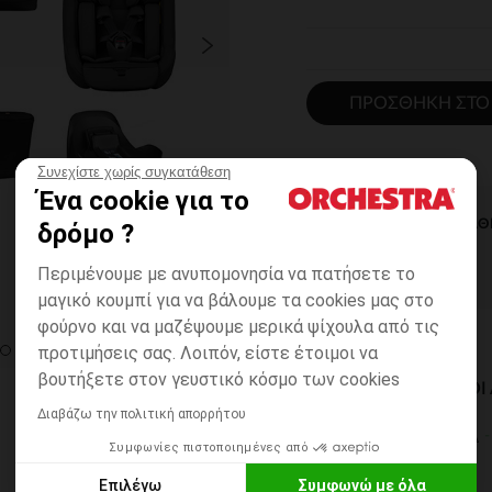
ΠΡΟΣΘΉΚΗ ΣΤΟ
Συνεχίστε χωρίς συγκατάθεση
Ένα cookie για το
ΆΜΕΣΗ ΔΙΑΘ
δρόμο ?
Περιμένουμε με ανυπομονησία να πατήσετε το
μαγικό κουμπί για να βάλουμε τα cookies μας στο
φούρνο και να μαζέψουμε μερικά ψίχουλα από τις
προτιμήσεις σας. Λοιπόν, είστε έτοιμοι να
βουτήξετε στον γευστικό κόσμο των cookies
ΔΙΑΘΈΣΙΜΟΙ ΤΡΌΠΟ
Διαβάζω την πολιτική απορρήτου
ΣΕ ΚΑΤΑΣΤΗΜΑ
Συμφωνίες πιστοποιημένες από
6 έως 14 εργ.ημέρες
Επιλέγω
Συμφωνώ με όλα