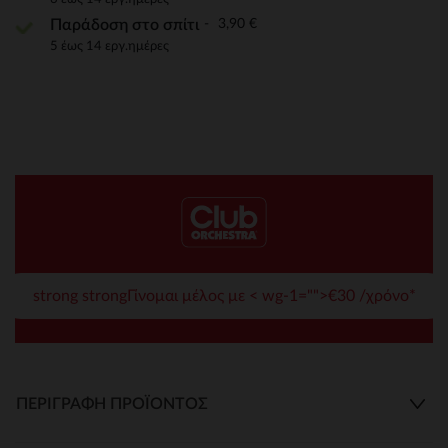
3,90 €
Παράδοση στο σπίτι
5 έως 14 εργ.ημέρες
strong strongΓίνομαι μέλος με < wg-1="">€30 /χρόνο*
ΠΕΡΙΓΡΑΦΉ ΠΡΟΪΌΝΤΟΣ