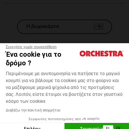
Η Δωροκάρτα
Συνεχίστε χωρίς συγκατάθεση
Ένα cookie για το
Γενικοί 'Οροι Πώλησης
δρόμο ?
Νομικοί Όροι
*Εμπορικες προσφορες
Περιμένουμε με ανυπομονησία να πατήσετε το μαγικό
κουμπί για να βάλουμε τα cookies μας στο φούρνο και
Προσωπικά δεδομένα
να μαζέψουμε μερικά ψίχουλα από τις προτιμήσεις
Διαχείρηση των cookies
σας. Λοιπόν, είστε έτοιμοι να βουτήξετε στον γευστικό
Προσβασιμότητα: μη συμμορφούμενη
one
Γκρι
Γκρι
size
κόσμο των cookies
H Orchestra συμμετέχει στον κωδικά δεοντολογίας και στο σύστημα
μεσολάβησης της Γαλλικής Ομοσπονδίας Ηλεκτρονικού Εμπορίου.
Διαβάζω την πολιτική απορρήτου
Δυνατότητα πληρωμής με
Συμφωνίες πιστοποιημένες από
Ελλάδα
Λίστα 
ΕΠΙΛΟΓΗ ΜΕΓΕΘΟΥΣ
Επιλέγω
Συμφωνώ με όλα
EL
FR