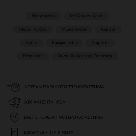
Νεογέννητο
Μέλλουσα Μαμά
Μωρό Κορίτσι
Μωρό Αγόρι
Κορίτσι
Αγόρι
Βρεφικα ειδη
Δωμάτιο
Prémaman
Οι συμβουλές της Orchestra​
ΔΩΡΕΆΝ ΠΑΡΆΔΟΣΗ ΣΤΟ ΚΑΤΆΣΤΗΜΑ
ΑΣΦΑΛΉΣ ΠΛΗΡΩΜΉ
ΒΡΕΊΤΕ ΤΟ ΚΟΝΤΙΝΌΤΕΡΟ ΚΑΤΆΣΤΗΜΑ
ΕΦΑΡΜΟΓΉ ΓΙΑ ΚΙΝΗΤΆ