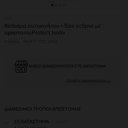
Joie
Κάθισμα αυτοκινήτου i-Size eclipse με
προστασίαProtect Isofix
Κωδικός : PAUFP5-CCC-UNQ
ΆΜΕΣΗ ΔΙΑΘΕΣΙΜΌΤΗΤΑ ΣΤΟ ΚΑΤΆΣΤΗΜΑ
Επιλέξτε ένα κατάστημα →
ΔΙΑΘΈΣΙΜΟΙ ΤΡΌΠΟΙ ΑΠΟΣΤΟΛΉΣ
Δωρεάν
ΣΕ ΚΑΤΑΣΤΗΜΑ
6 έως 14 εργ.ημέρες