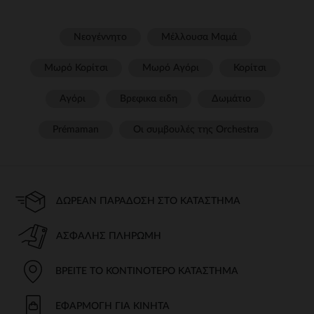
Νεογέννητο
Μέλλουσα Μαμά
Μωρό Κορίτσι
Μωρό Αγόρι
Κορίτσι
Αγόρι
Βρεφικα ειδη
Δωμάτιο
Prémaman
Οι συμβουλές της Orchestra​
ΔΩΡΕΆΝ ΠΑΡΆΔΟΣΗ ΣΤΟ ΚΑΤΆΣΤΗΜΑ
ΑΣΦΑΛΉΣ ΠΛΗΡΩΜΉ
ΒΡΕΊΤΕ ΤΟ ΚΟΝΤΙΝΌΤΕΡΟ ΚΑΤΆΣΤΗΜΑ
ΕΦΑΡΜΟΓΉ ΓΙΑ ΚΙΝΗΤΆ