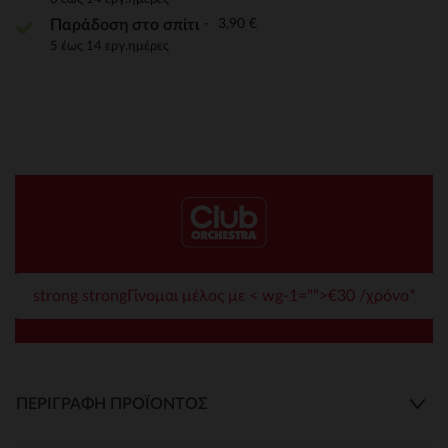
3,90 €
Παράδοση στο σπίτι
5 έως 14 εργ.ημέρες
strong strongΓίνομαι μέλος με < wg-1="">€30 /χρόνο*
ΠΕΡΙΓΡΑΦΉ ΠΡΟΪΌΝΤΟΣ