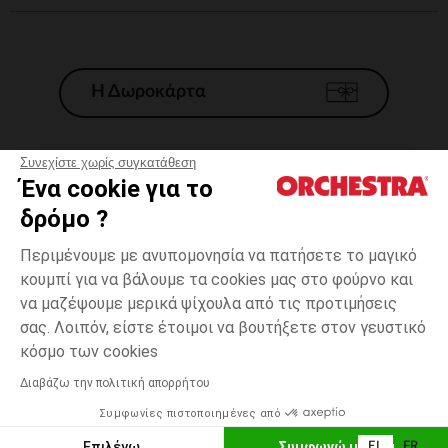
Η Δωροκάρτα
Συνεχίστε χωρίς συγκατάθεση
Ένα cookie για το
Γενικοί 'Οροι Πώλησης
δρόμο ?
Νομικοί Όροι
*Εμπορικες προσφορες
Περιμένουμε με ανυπομονησία να πατήσετε το μαγικό
κουμπί για να βάλουμε τα cookies μας στο φούρνο και
Προσωπικά δεδομένα
να μαζέψουμε μερικά ψίχουλα από τις προτιμήσεις
Διαχείρηση των cookies
σας. Λοιπόν, είστε έτοιμοι να βουτήξετε στον γευστικό
Προσβασιμότητα: μη συμμορφούμενη
one
Μαύρο
Μαύρο
size
κόσμο των cookies
H Orchestra συμμετέχει στον κωδικά δεοντολογίας και στο σύστημα
μεσολάβησης της Γαλλικής Ομοσπονδίας Ηλεκτρονικού Εμπορίου.
Διαβάζω την πολιτική απορρήτου
Δυνατότητα πληρωμής με
Συμφωνίες πιστοποιημένες από
Ελλάδα
Λίστα 
ΠΡΟΣΘΉΚΗ ΣΤΟ ΚΑΛΆΘΙ
Επιλέγω
Συμφωνώ με όλα
EL
FR