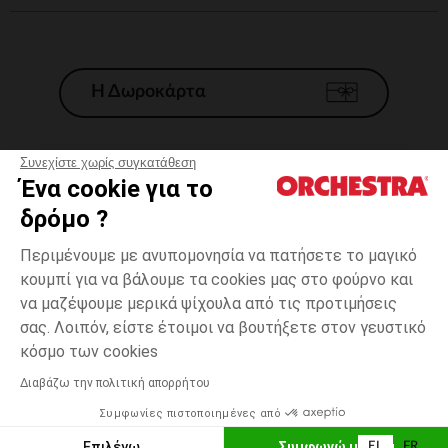
Η Δωροκάρτα
Συνεχίστε χωρίς συγκατάθεση
Ένα cookie για το
Γενικοί 'Οροι Πώλησης
δρόμο ?
Νομικοί Όροι
*Εμπορικες προσφορες
Περιμένουμε με ανυπομονησία να πατήσετε το μαγικό
κουμπί για να βάλουμε τα cookies μας στο φούρνο και
Προσωπικά δεδομένα
να μαζέψουμε μερικά ψίχουλα από τις προτιμήσεις
Διαχείρηση των cookies
σας. Λοιπόν, είστε έτοιμοι να βουτήξετε στον γευστικό
Προσβασιμότητα: μη συμμορφούμενη
one
Γκρι
Γκρι
size
κόσμο των cookies
H Orchestra συμμετέχει στον κωδικά δεοντολογίας και στο σύστημα
μεσολάβησης της Γαλλικής Ομοσπονδίας Ηλεκτρονικού Εμπορίου.
Διαβάζω την πολιτική απορρήτου
Δυνατότητα πληρωμής με
Συμφωνίες πιστοποιημένες από
Ελλάδα
Λίστα 
ΠΡΟΣΘΉΚΗ ΣΤΟ ΚΑΛΆΘΙ
Επιλέγω
Συμφωνώ με όλα
EL
FR