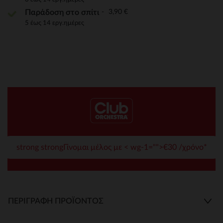
3,90 €
Παράδοση στο σπίτι
5 έως 14 εργ.ημέρες
strong strongΓίνομαι μέλος με < wg-1="">€30 /χρόνο*
ΠΕΡΙΓΡΑΦΉ ΠΡΟΪΌΝΤΟΣ