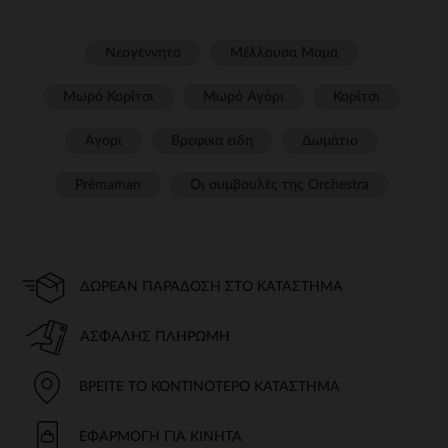
Νεογέννητο
Μέλλουσα Μαμά
Μωρό Κορίτσι
Μωρό Αγόρι
Κορίτσι
Αγόρι
Βρεφικα ειδη
Δωμάτιο
Prémaman
Οι συμβουλές της Orchestra​
ΔΩΡΕΆΝ ΠΑΡΆΔΟΣΗ ΣΤΟ ΚΑΤΆΣΤΗΜΑ
ΑΣΦΑΛΉΣ ΠΛΗΡΩΜΉ
ΒΡΕΊΤΕ ΤΟ ΚΟΝΤΙΝΌΤΕΡΟ ΚΑΤΆΣΤΗΜΑ
ΕΦΑΡΜΟΓΉ ΓΙΑ ΚΙΝΗΤΆ