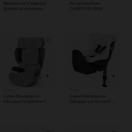
Βρεφικό nid d’ange από
Κιτ αυτοκινήτου
βελουτέ με επένδυση
CARRYCOT MAXI
jersey και σχέδιο για μωρό
molleton Growing Nature
Λίστα προτιμήσεων
Λίστα π
Γρήγορη επισκόπηση
Γρήγορη επ
Cybex
Cybex
Cybex Καλοκαιρινό
Cybex Καλοκαιρινό
Κάλυμμα Για Solution T
Κάλυμμα για Sirona S i-
Plus Grey | grey
Size Λευκό