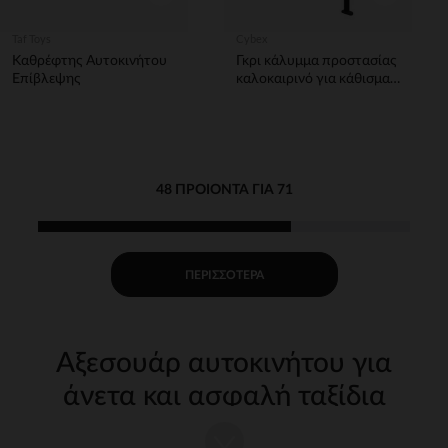
Taf Toys
Cybex
Καθρέφτης Αυτοκινήτου
Γκρι κάλυμμα προστασίας
Επίβλεψης
καλοκαιρινό για κάθισμα
αυτοκινήτου Sirona
Cybex
48 ΠΡΟΙΌΝΤΑ ΓΙΑ 71
ΠΕΡΙΣΣΌΤΕΡΑ
Αξεσουάρ αυτοκινήτου για
άνετα και ασφαλή ταξίδια
Το ταξίδι με αυτοκίνητο με ένα παιδί απαιτεί καλή οργάνωση και