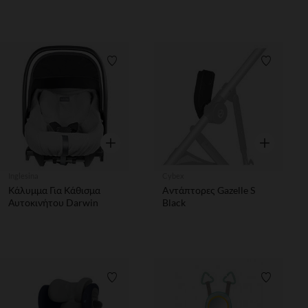
Λίστα προτιμήσεων
Λίστα π
Γρήγορη επισκόπηση
Γρήγορη επ
Inglesina
Cybex
Κάλυμμα Για Κάθισμα
Aντάπτορες Gazelle S
Αυτοκινήτου Darwin
Black
Λίστα προτιμήσεων
Λίστα π