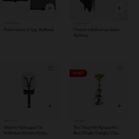
Γρήγορη επισκόπηση
Γρήγορη επ
Prémaman
Prémaman
Ρολό ηλίου 2 τμχ. Άρθουρ
Πλατό ταξιδιού με άκρα
Άρθουρ
Λίστα προτιμήσεων
Λίστα π
SALES*
Γρήγορη επισκόπηση
Γρήγορη επ
Inglesina
Playgro
Θερινό Κάλυμμα Για
Toy Παιχνιδι Κρεμαστο
Κάθισμα Αυτοκινήτου
Box Dingly Dangly Clip
Copernico
Clop