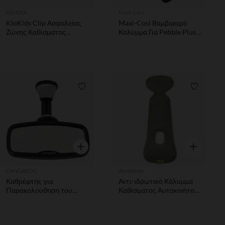
KIOKIDS
Maxi-Cosi
KioKids Clip Ασφαλείας
Maxi-Cosi Βαμβακερό
Ζώνης Καθίσματος
Καλυμμα Για Pebble Plus
Αυτοκινήτου
Cool Χρώμα - Grey
Λίστα προτιμήσεων
Λίστα π
Γρήγορη επισκόπηση
Γρήγορη επ
CANGAROO
Aeromoov
Καθρέφτης για
Αντι-ιδρωτικό Κάλυμμα
Παρακολούθηση του
Καθίσματος Αυτοκινήτου
Πίσω Καθίσματος Clip-on
Air Layer Group 1 Moss
Visio
(9-18kg) AeroMoov