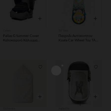
Γρήγορη επισκόπηση
Γρήγορη επ
Cybex
Taf Toys
Pallas G Summer Cover
Παιχνιδι Αυτοκινητου
Καλοκαιρινό Κάλυμμα
Koala Car Wheel Toy TAF
Grey Cybex
TOYS
Λίστα προτιμήσεων
Λίστα π
Γρήγορη επισκόπηση
Γρήγορη επ
Orchestra
Inglesina