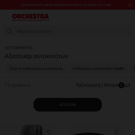
×
B*
SALES & PROMOS: ΈΩΣ -70% ΜΊΑ ΕΠΙΛΟΓΉ ΤΗΣ ΣΥΛΛΟΓΉΣ ΜΌΔΑΣ
ΚΑΙ ΒΡΕΦΑΝΆΠΤΥΞΗΣ​​
ΑΥΤΟΚΙΝΗΤΟ
Αξεσουάρ αυτοκινήτων
Όλα τα καθίσματα αυτοκινήτου
Καθίσματα αυτοκινήτου Isofix
71 προϊόντα
Ταξινόμηση | Φίλτρο
0
ΛΙΓΌΤΕΡΑ