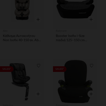
Γρήγορη επισκόπηση
Γρήγορη επ
Abo
Babycare
Κάθισμα Αυτοκινήτου
Booster Isofix i-Size
Non Isofix 40-150 εκ. Abo
παιδιά 125–150 cm
Beige
μαύρο
Λίστα προτιμήσεων
Λίστα π
SALES*
SALES*
Γρήγορη επισκόπηση
Γρήγορη επ
Inglesina
Prémaman