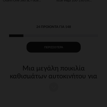
Osann One 360 SL i-Size
Isize Vega 100-150 cm
40-150cm Universe Grey
FreeOn
24 ΠΡΟΙΌΝΤΑ ΓΙΑ 148
ΠΕΡΙΣΣΌΤΕΡΑ
Μια μεγάλη ποικιλία
καθισμάτων αυτοκινήτου για
ασφαλή ταξίδια
Η μεταφορά παιδιών με αυτοκίνητο απαιτεί εξοπλισμό
προσαρμοσμένο σε κάθε ηλικία και σωματότυπο. Προσφέρουμε μια
πλήρη γκάμα strong wg-1="">καθισμάτων strongπου πληρούν τα
πιο πρόσφατα πρότυπα ασφαλείας, για ήρεμα και άνετα ταξίδια.