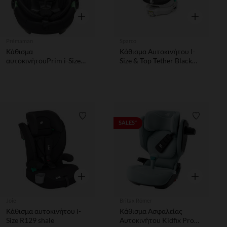
Γρήγορη επισκόπηση
Γρήγορη επ
Prémaman
Sparco
Κάθισμα
Κάθισμα Αυτοκινήτου I-
αυτοκινήτουPrim i-Size
Size & Top Tether Black
εκ. μαύρο
Grey Sparco
Λίστα προτιμήσεων
Λίστα π
SALES*
Γρήγορη επισκόπηση
Γρήγορη επ
Joie
Britax Römer
Κάθισμα αυτοκινήτου i-
Κάθισμα Ασφαλείας
Size R129 shale
Αυτοκινήτου Kidfix Pro