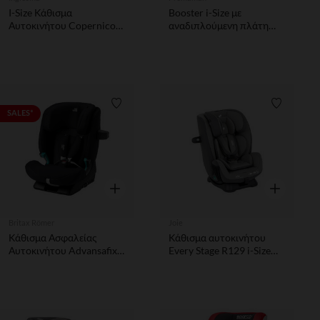
I-Size Κάθισμα
Booster i-Size με
Αυτοκινήτου Copernico
αναδιπλούμενη πλάτη
40-145cm Vulcan Black
Pulp μαύρο
Λίστα προτιμήσεων
Λίστα π
SALES*
Γρήγορη επισκόπηση
Γρήγορη επ
Britax Römer
Joie
Κάθισμα Ασφαλείας
Κάθισμα αυτοκινήτου
Αυτοκινήτου Advansafix
Every Stage R129 i-Size
Pro Classic Deep Black i-
Cooble Stone
Size 76-150 cm - Britax