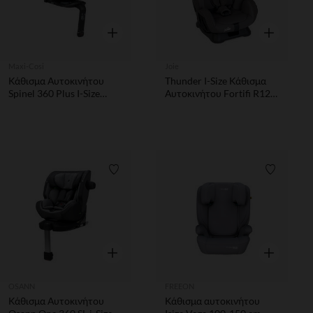
Γρήγορη επισκόπηση
Γρήγορη επ
Maxi-Cosi
Joie
Κάθισμα Αυτοκινήτου
Thunder I-Size Κάθισμα
Spinel 360 Plus I-Size
Αυτοκινήτου Fortifi R129
40To145Cm Authentic
75cm-150cm (9-36kg)
Black
Λίστα προτιμήσεων
Λίστα π
Γρήγορη επισκόπηση
Γρήγορη επ
OSANN
FREEON
Κάθισμα Αυτοκινήτου
Κάθισμα αυτοκινήτου