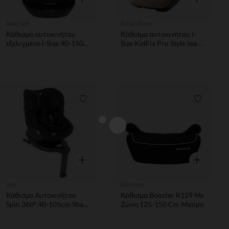
Babycare
Britax Römer
Κάθισμα αυτοκινήτου
Κάθισμα αυτοκινήτου i-
εξελιγμένο i-Size 40-150
Size KidFix Pro Style teak
cm μαύρο/γκρι
με συνδετήρες Isofix
Λίστα προτιμήσεων
Λίστα π
Γρήγορη επισκόπηση
Γρήγορη επ
Joie
Babycare
Κάθισμα Αυτοκινήτου
Κάθισμα Booster R129 Με
Spin 360º 40-105cm Shale
Ζώνη 125-150 Cm Μαύρο
Joie