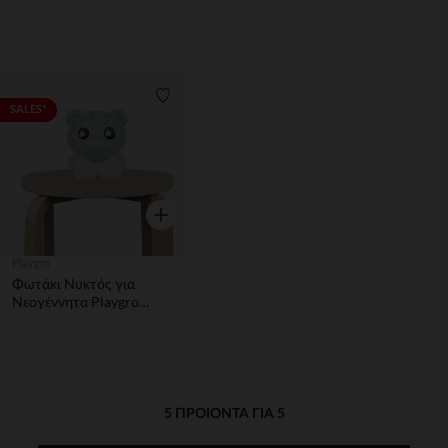
Ήχους
αλεπού
Λίστα προτιμήσεων
SALES*
Γρήγορη επισκόπηση
Playgro
Φωτάκι Νυκτός για
Νεογέννητα Playgro
Goodnight Bear Night
Light
5 ΠΡΟΙΌΝΤΑ ΓΙΑ 5