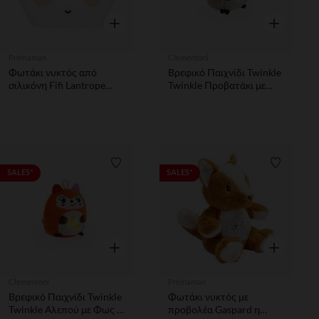
Γρήγορη επισκόπηση
Γρήγορη επ
Prémaman
Clementoni
Φωτάκι νυκτός από
Βρεφικό Παιχνίδι Twinkle
σιλικόνη Fifi Lantrope
Twinkle Προβατάκι με
στέμμα
Φως & Ήχους
Λίστα προτιμήσεων
Λίστα π
SALES*
SALES*
Γρήγορη επισκόπηση
Γρήγορη επ
Clementoni
Prémaman
Βρεφικό Παιχνίδι Twinkle
Φωτάκι νυκτός με
Twinkle Αλεπού με Φως &
προβολέα Gaspard η