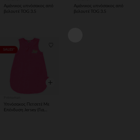
Αμάνικος υπνόσακος από
Αμάνικος υπνόσακος από
βελουτέ TOG 3.5
βελουτέ TOG 3.5
Λίστα προτιμήσεων
SALES*
Γρήγορη επισκόπηση
Prémaman
Υπνόσακος Πετσετέ Με
Επένδυση Jersey (Για
Νεογέννητα Έως 6
Μηνών)