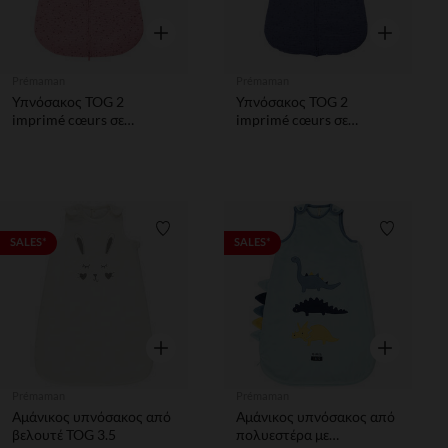
Γρήγορη επισκόπηση
Γρήγορη επ
Prémaman
Prémaman
Υπνόσακος TOG 2
Υπνόσακος TOG 2
imprimé cœurs σε
imprimé cœurs σε
βαμβακερή γάζα
βαμβακερή γάζα
Λίστα προτιμήσεων
Λίστα π
SALES*
SALES*
Γρήγορη επισκόπηση
Γρήγορη επ
Prémaman
Prémaman
Αμάνικος υπνόσακος από
Αμάνικος υπνόσακος από
βελουτέ TOG 3.5
πολυεστέρα με