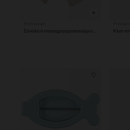
Γρήγορη επισκόπησ
Prémaman
Prémam
Σύνολο 6 επαναχρησιμοποιούμενων μαντηλιών 12 x 12 εκ. από βαμβάκι Life on the Farm
Λίστα προτιμήσε