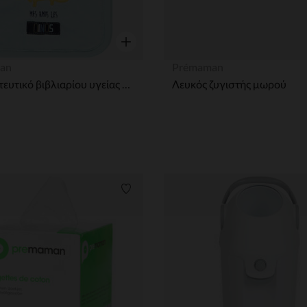
η
Γρήγορη επισκόπηση
an
Prémaman
Προστατευτικό βιβλιαρίου υγείας Οι φίλοι μου οι δεινόσαυροι με σχέδια δεινοσαύρων
Λευκός ζυγιστής μωρού
ων
Λίστα προτιμήσεων