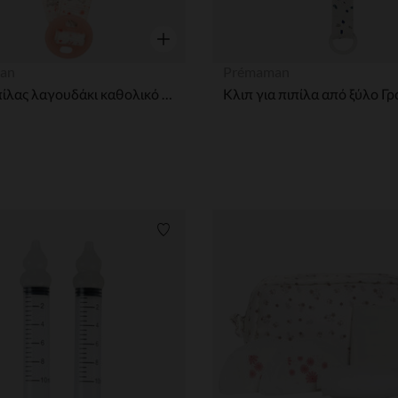
η
Γρήγορη επισκόπηση
an
Prémaman
Κλιπ πιπίλας λαγουδάκι καθολικό σιλικόνιο δαχτυλίδι
Κλιπ για πιπίλα από ξύλο Γ
ων
Λίστα προτιμήσεων