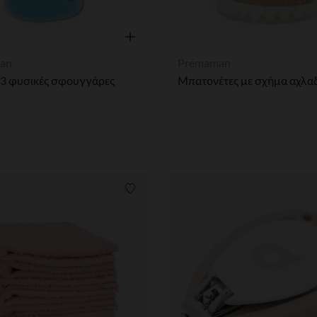
η
Γρήγορη επισκόπηση
an
Prémaman
 3 φυσικές σφουγγάρες
Μπατονέτες με σχήμα αχλαδ
ων
Λίστα προτιμήσεων