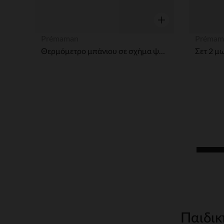
Γρήγορη επισκόπησ
Prémaman
Prémam
Θερμόμετρο μπάνιου σε σχήμα ψαριού - Μπλε
Σετ 2 μ
Παιδικ