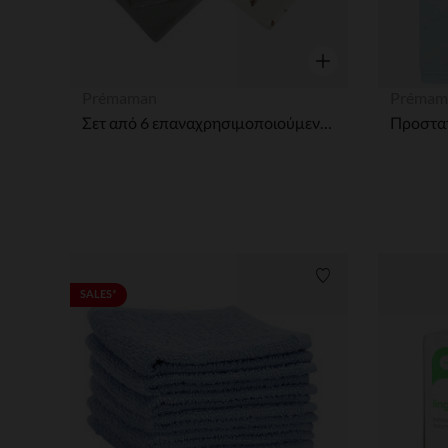
Γρήγορη επισκόπησ
Prémaman
Prémam
Σετ από 6 επαναχρησιμοποιούμενες υφασμάτινες μαντηλάκια 12 x 12 εκ. από βαμβάκι "Ρόις των Δασών"
Λίστα προτιμήσε
SALES*