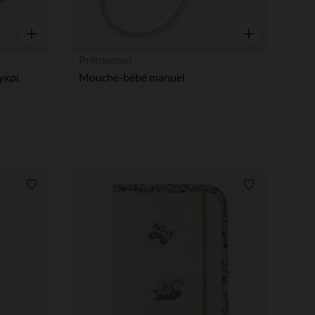
Γρήγορη επισκόπηση
Γρήγορη επισκ
Prémaman
γκρι
Mouche-bébé manuel
Λίστα προτιμήσεων
Λίστα προτι