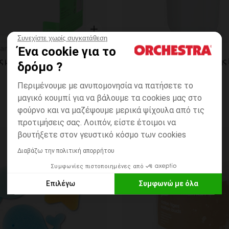
Συνεχίστε χωρίς συγκατάθεση
η
Γρήγορη επισκόπηση
an
Prémaman
Ένα cookie για το
Μαλακές μαντηλάκια από βαμβάκι πολλαπλών χρήσεων x100
δρόμο ?
Περιμένουμε με ανυπομονησία να πατήσετε το
μαγικό κουμπί για να βάλουμε τα cookies μας στο
φούρνο και να μαζέψουμε μερικά ψίχουλα από τις
προτιμήσεις σας. Λοιπόν, είστε έτοιμοι να
βουτήξετε στον γευστικό κόσμο των cookies
ων
Λίστα προτιμήσεων
Διαβάζω την πολιτική απορρήτου
Συμφωνίες πιστοποιημένες από
Επιλέγω
Συμφωνώ με όλα
Axeptio consent
Πλατφόρμα Διαχείρισης Συναίνεσης: Προσαρμόστε τις Επιλο
Η πλατφόρμα μας σας δίνει τη δυνατότητα να προσαρμόσετε κα