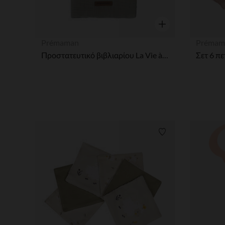
Γρήγορη επισκόπησ
Prémaman
Prémam
Προστατευτικό βιβλιαρίου La Vie à la Ferme από βαμβακερή γάζα χακί δεσίματα
Λίστα προτιμήσε