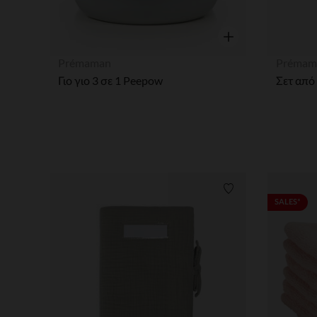
Γρήγορη επισκόπησ
Prémaman
Prémam
Γιο γιο 3 σε 1 Peepow
Σετ από
Λίστα προτιμήσε
SALES*