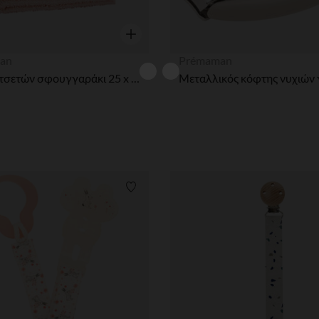
η
Γρήγορη επισκόπηση
an
Prémaman
Σετ 6 πετσετών σφουγγαράκι 25 x 25 cm από βαμβακερό
Μεταλλικός κόφτης νυχιών 
ων
Λίστα προτιμήσεων