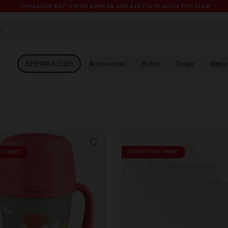
SALES & PROMOS: ΈΩΣ -70% ΜΊΑ ΕΠΙΛΟΓΉ ΤΗΣ ΣΥΛΛΟΓΉΣ 
ΒΡΕΦΙΚΑ ΕΙΔΗ
Aυτοκινήτου
Βόλτα
Γεύμα
Μπάν
ων
Λίστα προτιμήσεων
 ΤΙΜΗ**
ΣΤΡΟΓΓΥΛΗ ΤΙΜΗ**