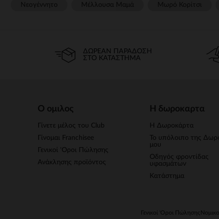
Νεογέννητο
Μέλλουσα Μαμά
Μωρό Κορίτσι
ΔΩΡΕΆΝ ΠΑΡΆΔΟΣΗ
ΣΤΟ ΚΑΤΆΣΤΗΜΑ
Ο ομιλος
Η δωροκαρτα
Γίνετε μέλος του Club
Η Δωροκάρτα
Γίνομαι Franchisee
Το υπόλοιπο της Δωρ
μου
Γενικοί 'Οροι Πώλησης
Οδηγός φροντίδας
Ανάκλησης προϊόντος
υφασμάτων
Κατάστημα
Γενικοί 'Οροι Πώλησης
Νομικο