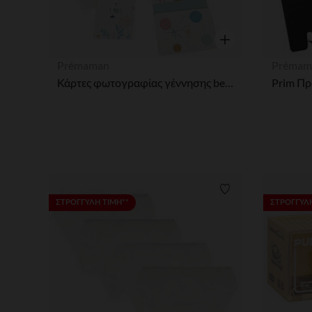
Γρήγορη επισκόπησ
Prémaman
Prémam
Κάρτες φωτογραφίας γέννησης bebe κορίτσι x28
Λίστα προτιμήσε
ΣΤΡΟΓΓΥΛΗ ΤΙΜΗ**
ΣΤΡΟΓΓΥΛΗ