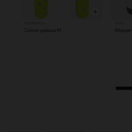
Γρήγορη επισκόπησ
Orchestra
Nuk
Ξύλινο γράμμα Μ