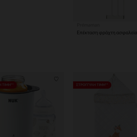
η
Prémaman
Επέκταση φράχτη ασφαλείας
ων
Λίστα προτιμήσεων
 ΤΙΜΗ**
ΣΤΡΟΓΓΥΛΗ ΤΙΜΗ**