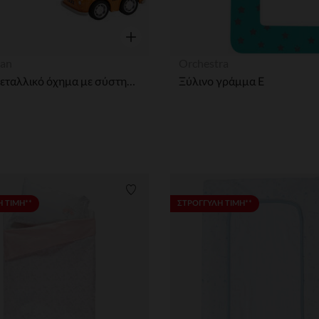
η
Γρήγορη επισκόπηση
an
Orchestra
Μικρό μεταλλικό όχημα με σύστημα αντίστροφης κίνησης πορτοκαλί ταξί
Ξύλινο γράμμα Ε
ων
Λίστα προτιμήσεων
 ΤΙΜΗ**
ΣΤΡΟΓΓΥΛΗ ΤΙΜΗ**