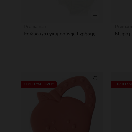
Γρήγορη επισκόπησ
Prémaman
Prémam
Εσώρουχα εγκυμοσύνης 1 χρήσης μέγεθος M x4
Λίστα προτιμήσε
ΣΤΡΟΓΓΥΛΗ ΤΙΜΗ**
ΣΤΡΟΓΓΥΛΗ