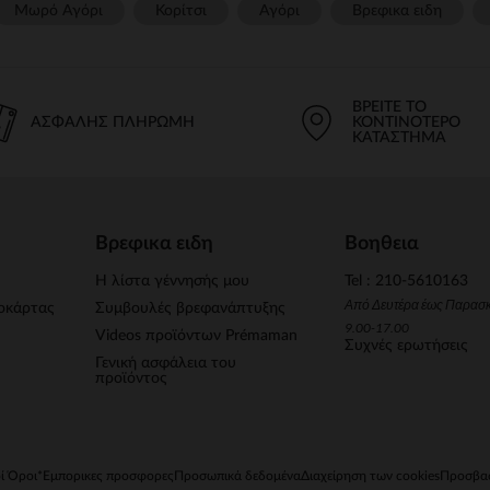
Μωρό Αγόρι
Κορίτσι
Αγόρι
Βρεφικα ειδη
ΒΡΕΊΤΕ ΤΟ
ΑΣΦΑΛΉΣ ΠΛΗΡΩΜΉ
ΚΟΝΤΙΝΌΤΕΡΟ
ΚΑΤΆΣΤΗΜΑ
Βρεφικα ειδη
Βοηθεια
Η λίστα γέννησής μου
Tel : 210-5610163
Από Δευτέρα έως Παρασ
οκάρτας
Συμβουλές βρεφανάπτυξης
9.00-17.00
Videos προϊόντων Prémaman
Συχνές ερωτήσεις
Γενική ασφάλεια του
προϊόντος
ί Όροι
*Εμπορικες προσφορες
Προσωπικά δεδομένα
Διαχείρηση των cookies
Προσβασ