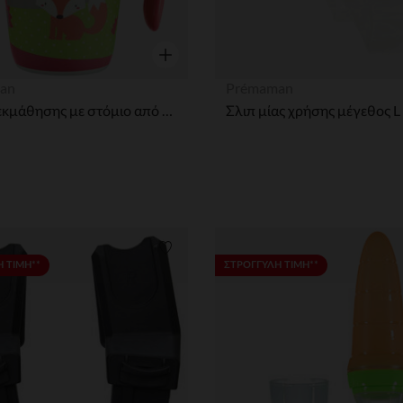
η
Γρήγορη επισκόπηση
an
Prémaman
Ποτήρι εκμάθησης με στόμιο από μπαμπού - Fox
Σλιπ μίας χρήσης μέγεθος L
ων
Λίστα προτιμήσεων
 ΤΙΜΗ**
ΣΤΡΟΓΓΥΛΗ ΤΙΜΗ**