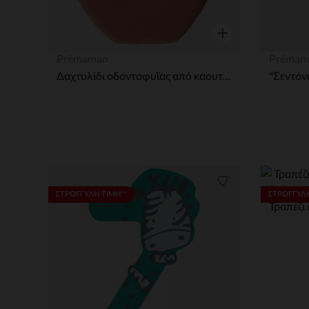
Γρήγορη επισκόπησ
Prémaman
Prémam
Δαχτυλίδι οδοντοφυΐας από καουτσούκ Apple
Prémam
Λίστα προτιμήσε
ΣΤΡΟΓΓΥΛΗ ΤΙΜΗ**
ΣΤΡΟΓΓΥΛΗ