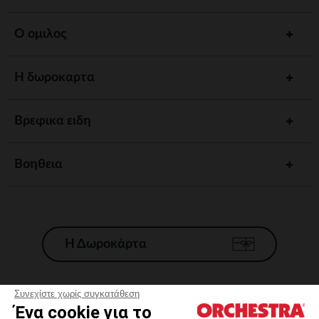
Ο ομιλος
Η δωροκαρτα
Βρεφικα ειδη
Βοηθεια
Η Δωροκάρτα
Συνεχίστε χωρίς συγκατάθεση
Ένα cookie για το