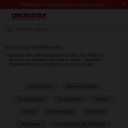
×
ΠΑΡΆΔΟΣΗ ΚΑΤ' ΟΊΚΟΝ ΔΩΡΕΑΝ ΑΠΌ €60 ΓΙΑ ΤΑ ΜΈΛΗ ΤΟΥ CLUB*
για καλύτερα αποτελέσματα :
ελέγξτε την ορθογραφία της λέξης που ψάχνετε
επιλέξτε γενικευμένους όρους όπως '' φόρεμα''
Προσπαθήστε να ψάχνετε μία ή δύο λέξεις
Νεογέννητο
Μέλλουσα Μαμά
Μωρό Κορίτσι
Μωρό Αγόρι
Κορίτσι
Αγόρι
Βρεφικα ειδη
Δωμάτιο
Prémaman
Οι συμβουλές της Orchestra​