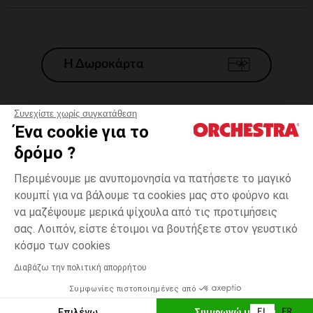
Η Δωροκάρτα
Συνεχίστε χωρίς συγκατάθεση
Ένα cookie για το
Γενικοί 'Οροι Πώλησης
δρόμο ?
Νομικοί Όροι
*Εμπορικες προσφορες
Περιμένουμε με ανυπομονησία να πατήσετε το μαγικό
κουμπί για να βάλουμε τα cookies μας στο φούρνο και
Προσωπικά δεδομένα
να μαζέψουμε μερικά ψίχουλα από τις προτιμήσεις
Διαχείρηση των cookies
σας. Λοιπόν, είστε έτοιμοι να βουτήξετε στον γευστικό
Προσβασιμότητα: μη συμμορφούμενη
3
Ροζ
Ροζ
μηνών
κόσμο των cookies
H Orchestra συμμετέχει στον κωδικά δεοντολογίας και στο σύστημα
μεσολάβησης της Γαλλικής Ομοσπονδίας Ηλεκτρονικού Εμπορίου.
Διαβάζω την πολιτική απορρήτου
Δυνατότητα πληρωμής με
Συμφωνίες πιστοποιημένες από
Ελλάδα
Λίστα 
ΠΡΟΣΘΉΚΗ ΣΤΟ ΚΑΛΆΘΙ
Επιλέγω
Συμφωνώ με όλα
EL
FR