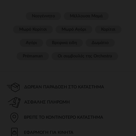
Νεογέννητο
Μέλλουσα Μαμά
Μωρό Κορίτσι
Μωρό Αγόρι
Κορίτσι
Αγόρι
Βρεφικα ειδη
Δωμάτιο
Prémaman
Οι συμβουλές της Orchestra​
ΔΩΡΕΆΝ ΠΑΡΆΔΟΣΗ ΣΤΟ ΚΑΤΆΣΤΗΜΑ
ΑΣΦΑΛΉΣ ΠΛΗΡΩΜΉ
ΒΡΕΊΤΕ ΤΟ ΚΟΝΤΙΝΌΤΕΡΟ ΚΑΤΆΣΤΗΜΑ
ΕΦΑΡΜΟΓΉ ΓΙΑ ΚΙΝΗΤΆ