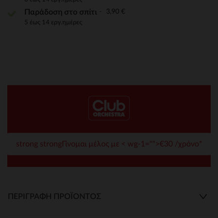
3,90 €
Παράδοση στο σπίτι
5 έως 14 εργ.ημέρες
strong strongΓίνομαι μέλος με < wg-1="">€30 /χρόνο*
ΠΕΡΙΓΡΑΦΉ ΠΡΟΪΌΝΤΟΣ