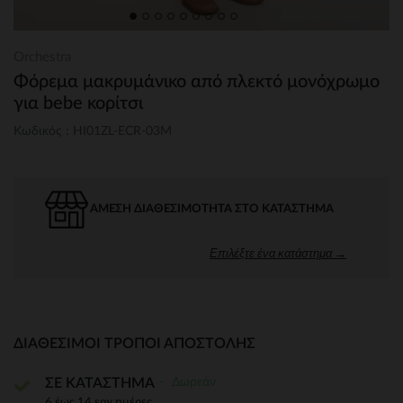
Orchestra
Φόρεμα μακρυμάνικο από πλεκτό μονόχρωμο
για bebe κορίτσι
Κωδικός : HI01ZL-ECR-03M
ΆΜΕΣΗ ΔΙΑΘΕΣΙΜΌΤΗΤΑ ΣΤΟ ΚΑΤΆΣΤΗΜΑ
Επιλέξτε ένα κατάστημα →
ΔΙΑΘΈΣΙΜΟΙ ΤΡΌΠΟΙ ΑΠΟΣΤΟΛΉΣ
Δωρεάν
ΣΕ ΚΑΤΑΣΤΗΜΑ
6 έως 14 εργ.ημέρες