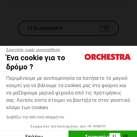
Η Δωροκάρτα
Συνεχίστε χωρίς συγκατάθεση
Ένα cookie για το
Γενικοί 'Οροι Πώλησης
δρόμο ?
Νομικοί Όροι
*Εμπορικες προσφορες
Περιμένουμε με ανυπομονησία να πατήσετε το μαγικό
κουμπί για να βάλουμε τα cookies μας στο φούρνο και
Προσωπικά δεδομένα
να μαζέψουμε μερικά ψίχουλα από τις προτιμήσεις
Διαχείρηση των cookies
σας. Λοιπόν, είστε έτοιμοι να βουτήξετε στον γευστικό
Προσβασιμότητα: μη συμμορφούμενη
3
Εκρού
Εκρού
μηνών
κόσμο των cookies
H Orchestra συμμετέχει στον κωδικά δεοντολογίας και στο σύστημα
μεσολάβησης της Γαλλικής Ομοσπονδίας Ηλεκτρονικού Εμπορίου.
Διαβάζω την πολιτική απορρήτου
Δυνατότητα πληρωμής με
Συμφωνίες πιστοποιημένες από
Ελλάδα
Λίστα 
ΠΡΟΣΘΉΚΗ ΣΤΟ ΚΑΛΆΘΙ
Επιλέγω
Συμφωνώ με όλα
EL
FR