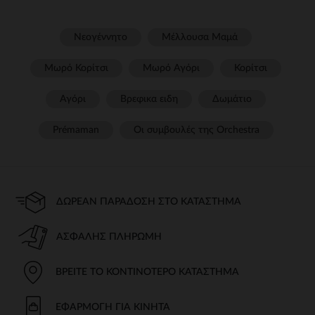
Νεογέννητο
Μέλλουσα Μαμά
Μωρό Κορίτσι
Μωρό Αγόρι
Κορίτσι
Αγόρι
Βρεφικα ειδη
Δωμάτιο
Prémaman
Οι συμβουλές της Orchestra​
ΔΩΡΕΆΝ ΠΑΡΆΔΟΣΗ ΣΤΟ ΚΑΤΆΣΤΗΜΑ
ΑΣΦΑΛΉΣ ΠΛΗΡΩΜΉ
ΒΡΕΊΤΕ ΤΟ ΚΟΝΤΙΝΌΤΕΡΟ ΚΑΤΆΣΤΗΜΑ
ΕΦΑΡΜΟΓΉ ΓΙΑ ΚΙΝΗΤΆ