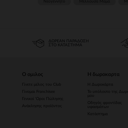
Νεογέννητο
Μέλλουσα Μαμά
Μ
ΔΩΡΕΆΝ ΠΑΡΆΔΟΣΗ
ΣΤΟ ΚΑΤΆΣΤΗΜΑ
Ο ομιλος
Η δωροκαρτα
Γίνετε μέλος του Club
Η Δωροκάρτα
Γίνομαι Franchisee
Το υπόλοιπο της Δωρ
μου
Γενικοί 'Οροι Πώλησης
Οδηγός φροντίδας
Ανάκλησης προϊόντος
υφασμάτων
Κατάστημα