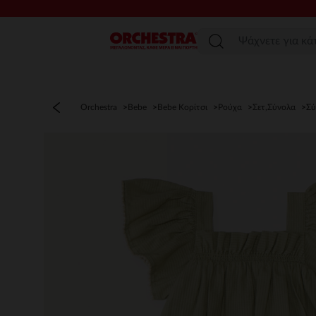
Μενού
Orchestra
Bebe
Bebe Κορίτσι
Ρούχα
Σετ,Σύνολα
Σύ