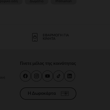
ρεφικα ειδη
Δωμάτιο
Prémaman
ΕΦΑΡΜΟΓΉ ΓΙΑ
ΚΙΝΗΤΆ
Γίνετε μέλος της κοινότητας
κευή
Η Δωροκάρτα