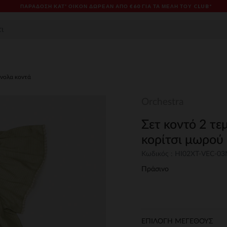
ΠΑΡΆΔΟΣΗ ΚΑΤ' ΟΊΚΟΝ ΔΩΡΕΑΝ ΑΠΌ €60 ΓΙΑ ΤΑ ΜΈΛΗ ΤΟΥ CLUB*
νολα κοντά
Orchestra
Σετ κοντό 2 τε
κορίτσι μωρού
Κωδικός : HI02XT-VEC-0
Πράσινο
ΕΠΙΛΟΓΗ ΜΕΓΕΘΟΥΣ