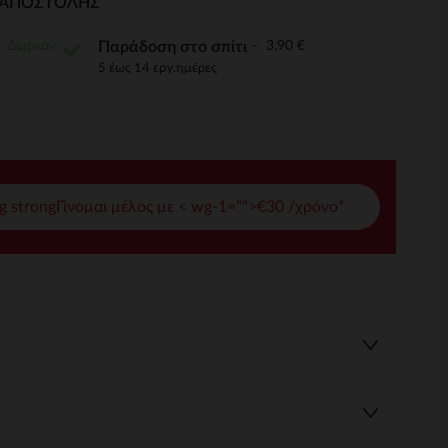
Ι ΑΠΟΣΤΟΛΉΣ
γές σας
Δωρεάν
3,90 €
Παράδοση στο σπίτι
ι να διαχειριστείτε τις ρυθμίσεις απορρήτου, εξασφαλίζοντας 
5 έως 14 εργ.ημέρες
g strongΓίνομαι μέλος με < wg-1="">€30 /χρόνο*