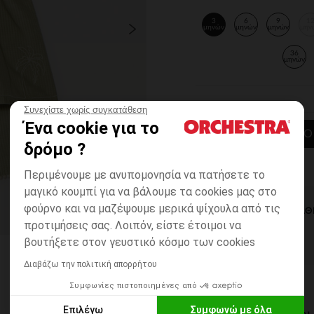
3
6
9
1
μηνών
μηνών
μηνών
μην
36
μηνών
Συνεχίστε χωρίς συγκατάθεση
Ένα cookie για το
ΠΡΟΣΘΉΚΗ ΣΤΟ
δρόμο ?
Περιμένουμε με ανυπομονησία να πατήσετε το
μαγικό κουμπί για να βάλουμε τα cookies μας στο
φούρνο και να μαζέψουμε μερικά ψίχουλα από τις
ΆΜΕΣΗ ΔΙΑΘ
προτιμήσεις σας. Λοιπόν, είστε έτοιμοι να
βουτήξετε στον γευστικό κόσμο των cookies
Διαβάζω την πολιτική απορρήτου
Συμφωνίες πιστοποιημένες από
Επιλέγω
Συμφωνώ με όλα