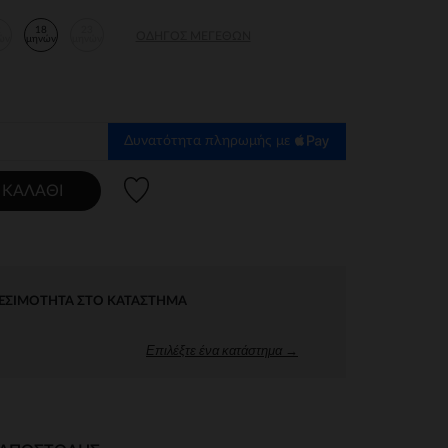
2
18
23
ΟΔΗΓΌΣ ΜΕΓΕΘΏΝ
ών
μηνών
μηνών
Δυνατότητα πληρωμής με
Λίστα προτιμήσεων
 ΚΑΛΆΘΙ
ΕΣΙΜΌΤΗΤΑ ΣΤΟ ΚΑΤΆΣΤΗΜΑ
Επιλέξτε ένα κατάστημα →