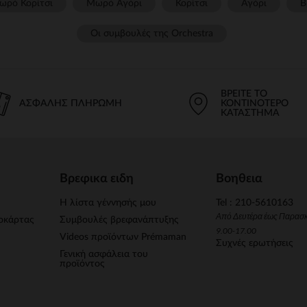
ωρό Κορίτσι
Μωρό Αγόρι
Κορίτσι
Αγόρι
Β
Οι συμβουλές της Orchestra​
ΒΡΕΊΤΕ ΤΟ
ΑΣΦΑΛΉΣ ΠΛΗΡΩΜΉ
ΚΟΝΤΙΝΌΤΕΡΟ
ΚΑΤΆΣΤΗΜΑ
Βρεφικα ειδη
Βοηθεια
Η λίστα γέννησής μου
Tel : 210-5610163
Από Δευτέρα έως Παρασ
οκάρτας
Συμβουλές βρεφανάπτυξης
9.00-17.00
Videos προϊόντων Prémaman
Συχνές ερωτήσεις
Γενική ασφάλεια του
προϊόντος