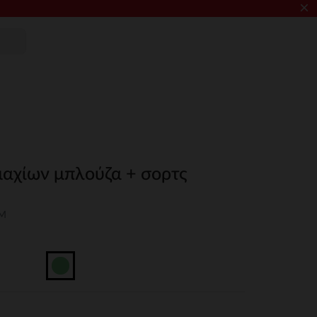
×
μαχίων μπλούζα + σορτς
3M