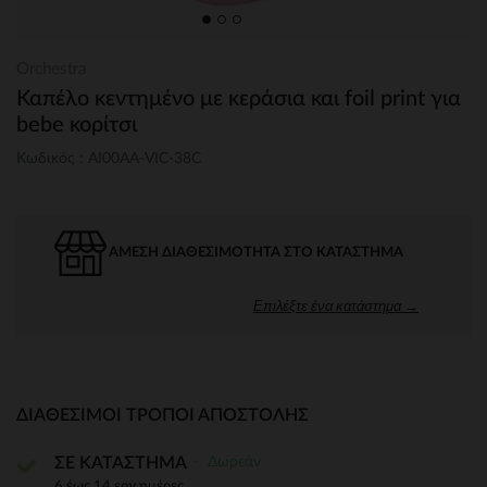
Orchestra
Καπέλο κεντημένο με κεράσια και foil print για
bebe κορίτσι
Κωδικός : AI00AA-VIC-38C
ΆΜΕΣΗ ΔΙΑΘΕΣΙΜΌΤΗΤΑ ΣΤΟ ΚΑΤΆΣΤΗΜΑ
Επιλέξτε ένα κατάστημα →
ΔΙΑΘΈΣΙΜΟΙ ΤΡΌΠΟΙ ΑΠΟΣΤΟΛΉΣ
Δωρεάν
ΣΕ ΚΑΤΑΣΤΗΜΑ
6 έως 14 εργ.ημέρες