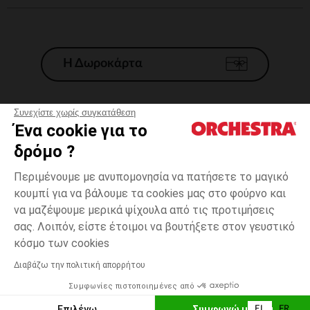
Η Δωροκάρτα
Συνεχίστε χωρίς συγκατάθεση
Ένα cookie για το
Γενικοί 'Οροι Πώλησης
δρόμο ?
Νομικοί Όροι
*Εμπορικες προσφορες
Περιμένουμε με ανυπομονησία να πατήσετε το μαγικό
κουμπί για να βάλουμε τα cookies μας στο φούρνο και
Προσωπικά δεδομένα
να μαζέψουμε μερικά ψίχουλα από τις προτιμήσεις
Διαχείρηση των cookies
σας. Λοιπόν, είστε έτοιμοι να βουτήξετε στον γευστικό
Προσβασιμότητα: μη συμμορφούμενη
38
Ροζ
Ροζ
cm
κόσμο των cookies
H Orchestra συμμετέχει στον κωδικά δεοντολογίας και στο σύστημα
μεσολάβησης της Γαλλικής Ομοσπονδίας Ηλεκτρονικού Εμπορίου.
Διαβάζω την πολιτική απορρήτου
Δυνατότητα πληρωμής με
Συμφωνίες πιστοποιημένες από
Ελλάδα
Λίστα 
ΠΡΟΣΘΉΚΗ ΣΤΟ ΚΑΛΆΘΙ
Επιλέγω
Συμφωνώ με όλα
EL
FR