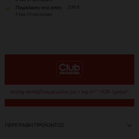
3,90 €
Παράδοση στο σπίτι
5 έως 14 εργ.ημέρες
strong strongΓίνομαι μέλος με < wg-1="">€30 /χρόνο*
ΠΕΡΙΓΡΑΦΉ ΠΡΟΪΌΝΤΟΣ