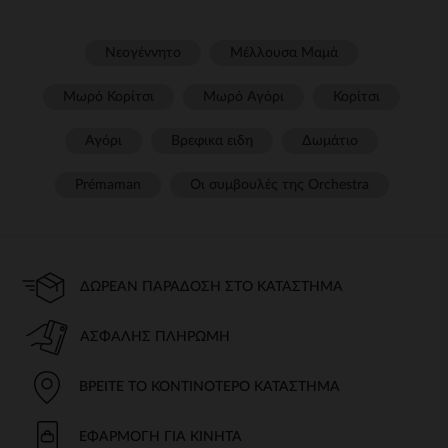
Νεογέννητο
Μέλλουσα Μαμά
Μωρό Κορίτσι
Μωρό Αγόρι
Κορίτσι
Αγόρι
Βρεφικα ειδη
Δωμάτιο
Prémaman
Οι συμβουλές της Orchestra​
ΔΩΡΕΆΝ ΠΑΡΆΔΟΣΗ ΣΤΟ ΚΑΤΆΣΤΗΜΑ
ΑΣΦΑΛΉΣ ΠΛΗΡΩΜΉ
ΒΡΕΊΤΕ ΤΟ ΚΟΝΤΙΝΌΤΕΡΟ ΚΑΤΆΣΤΗΜΑ
ΕΦΑΡΜΟΓΉ ΓΙΑ ΚΙΝΗΤΆ