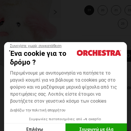
19
20
21
2
25
Συνεχίστε χωρίς συγκατάθεση
Ένα cookie για το
ΠΡΟΣΘΉΚΗ ΣΤΟ
δρόμο ?
Περιμένουμε με ανυπομονησία να πατήσετε το
μαγικό κουμπί για να βάλουμε τα cookies μας στο
φούρνο και να μαζέψουμε μερικά ψίχουλα από τις
ΆΜΕΣΗ ΔΙΑΘ
προτιμήσεις σας. Λοιπόν, είστε έτοιμοι να
βουτήξετε στον γευστικό κόσμο των cookies
Διαβάζω την πολιτική απορρήτου
Συμφωνίες πιστοποιημένες από
Επιλέγω
Συμφωνώ με όλα