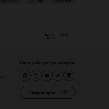
ρεφικα ειδη
Δωμάτιο
Prémaman
ΕΦΑΡΜΟΓΉ ΓΙΑ
ΚΙΝΗΤΆ
Γίνετε μέλος της κοινότητας
κευή
Η Δωροκάρτα