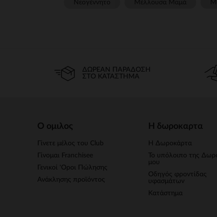
Νεογέννητο
Μέλλουσα Μαμά
Μ
ΔΩΡΕΆΝ ΠΑΡΆΔΟΣΗ
ΣΤΟ ΚΑΤΆΣΤΗΜΑ
Ο ομιλος
Η δωροκαρτα
Γίνετε μέλος του Club
Η Δωροκάρτα
Γίνομαι Franchisee
Το υπόλοιπο της Δωρ
μου
Γενικοί 'Οροι Πώλησης
Οδηγός φροντίδας
Ανάκλησης προϊόντος
υφασμάτων
Κατάστημα