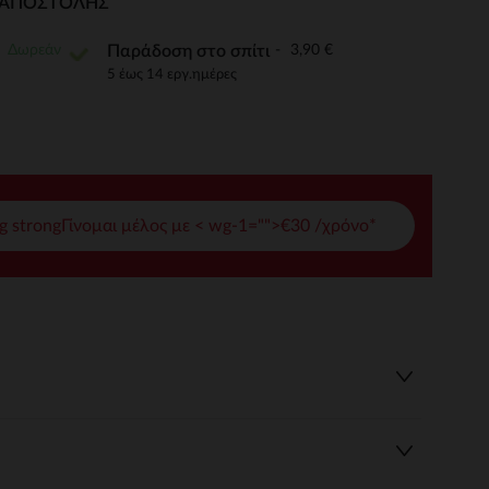
Ι ΑΠΟΣΤΟΛΉΣ
γές σας
Δωρεάν
3,90 €
Παράδοση στο σπίτι
ι να διαχειριστείτε τις ρυθμίσεις απορρήτου, εξασφαλίζοντας 
5 έως 14 εργ.ημέρες
g strongΓίνομαι μέλος με < wg-1="">€30 /χρόνο*