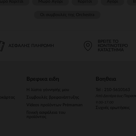
ωρό Κορίτσι
Μωρό Αγόρι
Κορίτσι
Αγόρι
Β
Οι συμβουλές της Orchestra​
ΒΡΕΊΤΕ ΤΟ
ΑΣΦΑΛΉΣ ΠΛΗΡΩΜΉ
ΚΟΝΤΙΝΌΤΕΡΟ
ΚΑΤΆΣΤΗΜΑ
Βρεφικα ειδη
Βοηθεια
Η λίστα γέννησής μου
Tel : 210-5610163
Από Δευτέρα έως Παρασ
οκάρτας
Συμβουλές βρεφανάπτυξης
9.00-17.00
Videos προϊόντων Prémaman
Συχνές ερωτήσεις
Γενική ασφάλεια του
προϊόντος