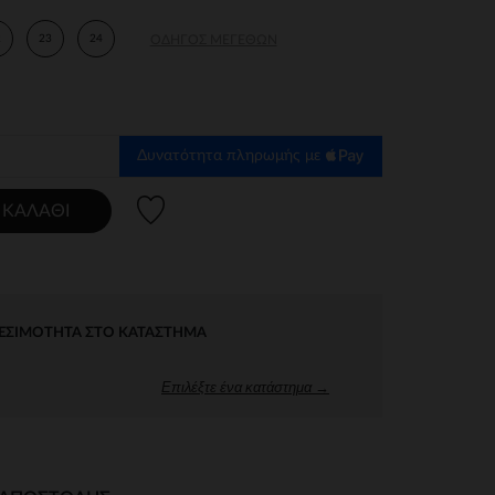
2
23
24
ΟΔΗΓΌΣ ΜΕΓΕΘΏΝ
Δυνατότητα πληρωμής με
Λίστα προτιμήσεων
 ΚΑΛΆΘΙ
ΕΣΙΜΌΤΗΤΑ ΣΤΟ ΚΑΤΆΣΤΗΜΑ
Επιλέξτε ένα κατάστημα →