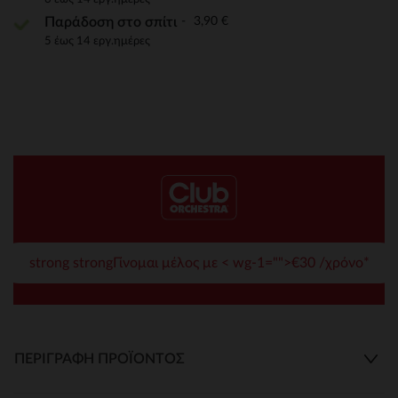
3,90 €
Παράδοση στο σπίτι
5 έως 14 εργ.ημέρες
strong strongΓίνομαι μέλος με < wg-1="">€30 /χρόνο*
ΠΕΡΙΓΡΑΦΉ ΠΡΟΪΌΝΤΟΣ