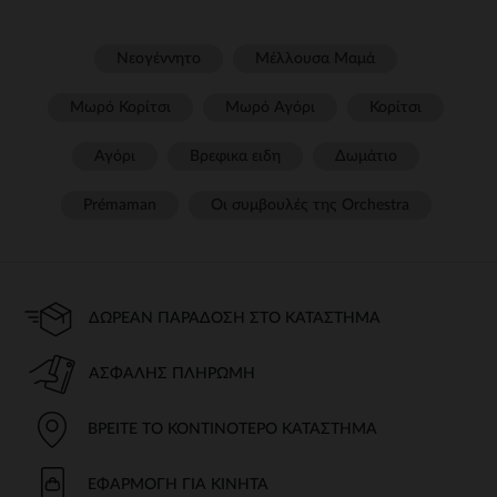
Νεογέννητο
Μέλλουσα Μαμά
Μωρό Κορίτσι
Μωρό Αγόρι
Κορίτσι
Αγόρι
Βρεφικα ειδη
Δωμάτιο
Prémaman
Οι συμβουλές της Orchestra​
ΔΩΡΕΆΝ ΠΑΡΆΔΟΣΗ ΣΤΟ ΚΑΤΆΣΤΗΜΑ
ΑΣΦΑΛΉΣ ΠΛΗΡΩΜΉ
ΒΡΕΊΤΕ ΤΟ ΚΟΝΤΙΝΌΤΕΡΟ ΚΑΤΆΣΤΗΜΑ
ΕΦΑΡΜΟΓΉ ΓΙΑ ΚΙΝΗΤΆ