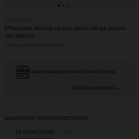
SAXO BLUES
Μποτάκια διπλού υλικού après-ski με γούνα
για κορίτσι
Κωδικός : CM82GT-BGM-P18
ΆΜΕΣΗ ΔΙΑΘΕΣΙΜΌΤΗΤΑ ΣΤΟ ΚΑΤΆΣΤΗΜΑ
Επιλέξτε ένα κατάστημα →
ΔΙΑΘΈΣΙΜΟΙ ΤΡΌΠΟΙ ΑΠΟΣΤΟΛΉΣ
Δωρεάν
ΣΕ ΚΑΤΑΣΤΗΜΑ
6 έως 14 εργ.ημέρες