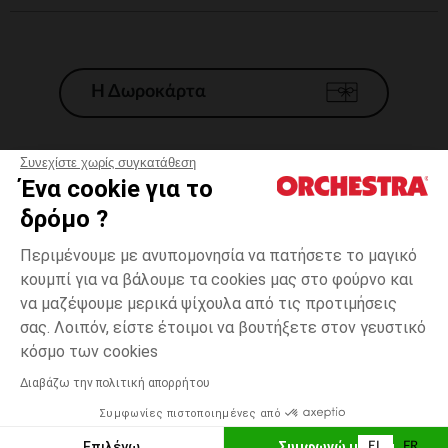
Η Δωροκάρτα
Συνεχίστε χωρίς συγκατάθεση
Ένα cookie για το
Γενικοί 'Οροι Πώλησης
δρόμο ?
Νομικοί Όροι
*Εμπορικες προσφορες
Περιμένουμε με ανυπομονησία να πατήσετε το μαγικό
κουμπί για να βάλουμε τα cookies μας στο φούρνο και
Προσωπικά δεδομένα
να μαζέψουμε μερικά ψίχουλα από τις προτιμήσεις
Διαχείρηση των cookies
σας. Λοιπόν, είστε έτοιμοι να βουτήξετε στον γευστικό
Προσβασιμότητα: μη συμμορφούμενη
Μπέζ
Μπέζ
18
κόσμο των cookies
H Orchestra συμμετέχει στον κωδικά δεοντολογίας και στο σύστημα
μεσολάβησης της Γαλλικής Ομοσπονδίας Ηλεκτρονικού Εμπορίου.
Διαβάζω την πολιτική απορρήτου
Δυνατότητα πληρωμής με
Συμφωνίες πιστοποιημένες από
Ελλάδα
Λίστα 
ΠΡΟΣΘΉΚΗ ΣΤΟ ΚΑΛΆΘΙ
Επιλέγω
Συμφωνώ με όλα
EL
FR