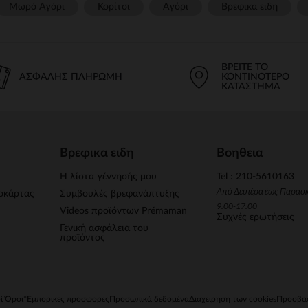
Μωρό Αγόρι
Κορίτσι
Αγόρι
Βρεφικα ειδη
ΒΡΕΊΤΕ ΤΟ
ΑΣΦΑΛΉΣ ΠΛΗΡΩΜΉ
ΚΟΝΤΙΝΌΤΕΡΟ
ΚΑΤΆΣΤΗΜΑ
Βρεφικα ειδη
Βοηθεια
Η λίστα γέννησής μου
Tel : 210-5610163
Από Δευτέρα έως Παρασ
οκάρτας
Συμβουλές βρεφανάπτυξης
9.00-17.00
Videos προϊόντων Prémaman
Συχνές ερωτήσεις
Γενική ασφάλεια του
προϊόντος
ί Όροι
*Εμπορικες προσφορες
Προσωπικά δεδομένα
Διαχείρηση των cookies
Προσβασ