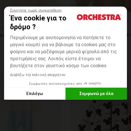
Συνεχίστε χωρίς συγκατάθεση
Ένα cookie για το
η
Γρήγορη επισκόπηση
δρόμο ?
ra
Orchestra
T-shirt με μακριά μανίκια μωρού Flash McQueen Cars Disney
Περιμένουμε με ανυπομονησία να πατήσετε το
μαγικό κουμπί για να βάλουμε τα cookies μας στο
φούρνο και να μαζέψουμε μερικά ψίχουλα από τις
προτιμήσεις σας. Λοιπόν, είστε έτοιμοι να
βουτήξετε στον γευστικό κόσμο των cookies
Διαβάζω την πολιτική απορρήτου
ων
Λίστα προτιμήσεων
Συμφωνίες πιστοποιημένες από
Επιλέγω
Συμφωνώ με όλα
Axeptio consent
Πλατφόρμα Διαχείρισης Συναίνεσης: Προσαρμόστε τις Επιλο
Η πλατφόρμα μας σας δίνει τη δυνατότητα να προσαρμόσετε κα