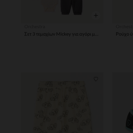
Γρήγορη επισκόπησ
Orchestra
Orchest
Σετ 3 τεμαχίων Mickey για αγόρι μωρό
Λίστα προτιμήσε