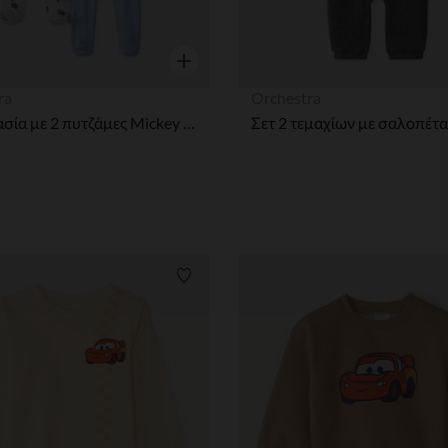
η
Γρήγορη επισκόπηση
ra
Orchestra
Συσκευασία με 2 πυτζάμες Mickey για αγοράκια μωρών με διαφορετικά ανοίγματα ανάλογα με την ηλικία.
ων
Λίστα προτιμήσεων