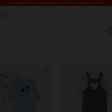
ES & PROMOS: ΈΩΣ -70% ΜΊΑ ΕΠΙΛΟΓΉ ΤΗΣ ΣΥΛΛΟΓΉΣ ΜΌΔΑΣ ΚΑΙ ΒΡΕΦΑΝΆΠΤ
ων
Λίστα προτιμήσεων