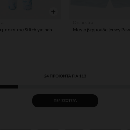
η
Γρήγορη επισκόπηση
ra
Orchestra
Φορμάκι με στάμπα Stitch για bebe αγόρι με διαφορετικό άνοιγμα ανάλογα με την ηλικία
24 ΠΡΟΙΌΝΤΑ ΓΙΑ 113
ΠΕΡΙΣΣΌΤΕΡΑ