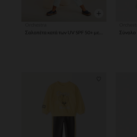
Γρήγορη επισκόπησ
Orchestra
Orchest
Σαλοπέτα κατά των UV SPF 50+ με τύπωμα Simba ο Βασιλιάς των Λιονταριών Disney για αγοράκι.
Λίστα προτιμήσε