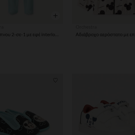
η
Γρήγορη επισκόπηση
ra
Orchestra
Ρούχο ύπνου 2-σε-1 με εφέ interlock Winnie the Pooh Disney αγόρι μωρό
ων
Λίστα προτιμήσεων