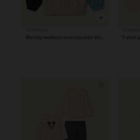
Γρήγορη επισκόπησ
Orchestra
Orchest
Φούτερ molleton oversize color block Stitch για μωρό αγόρι
Λίστα προτιμήσε