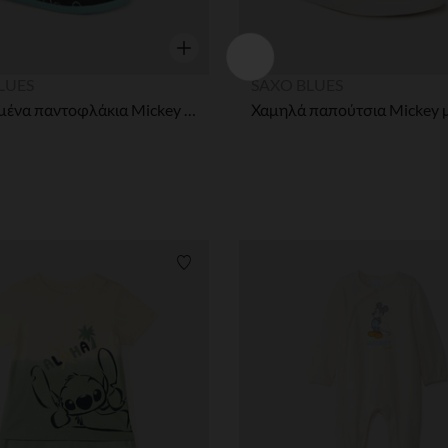
η
Γρήγορη επισκόπηση
LUES
SAXO BLUES
Εκτυπωμένα παντοφλάκια Mickey Disney για αγοράκια μωρών
ων
Λίστα προτιμήσεων