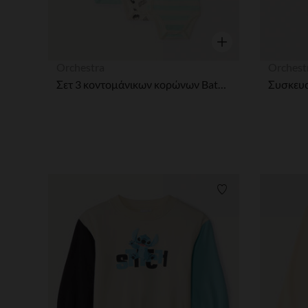
Γρήγορη επισκόπησ
Orchestra
Orchest
Σετ 3 κοντομάνικων κορώνων Batman Warner για αγόρια μωρά με διαφορετικές ανοίξεις ανάλογα με την ηλικία.
Λίστα προτιμήσε