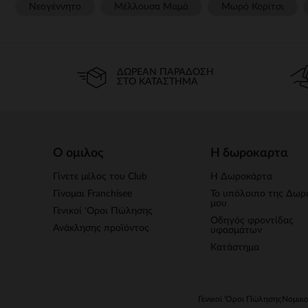
Νεογέννητο
Μέλλουσα Μαμά
Μωρό Κορίτσι
ΔΩΡΕΆΝ ΠΑΡΆΔΟΣΗ
ΣΤΟ ΚΑΤΆΣΤΗΜΑ
Ο ομιλος
Η δωροκαρτα
Γίνετε μέλος του Club
Η Δωροκάρτα
Γίνομαι Franchisee
Το υπόλοιπο της Δωρ
μου
Γενικοί 'Οροι Πώλησης
Οδηγός φροντίδας
Ανάκλησης προϊόντος
υφασμάτων
Κατάστημα
Γενικοί 'Οροι Πώλησης
Νομικο