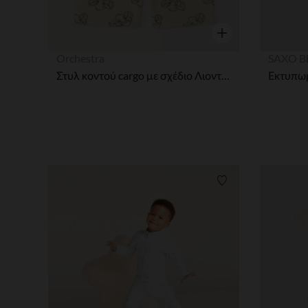
Γρήγορη επισκόπησ
Orchestra
SAXO B
Στυλ κοντού cargo με σχέδιο Λιοντάρι Βασιλιάς Disney για αγόρια μωρά.
Λίστα προτιμήσε