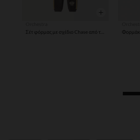
Γρήγορη επισκόπησ
Orchestra
Orchest
Σέτ φόρμας με σχέδιο Chase από την Πατ' Πατρούλας για μωρό αγόρι