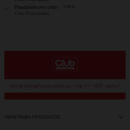
3,90 €
Παράδοση στο σπίτι
5 έως 14 εργ.ημέρες
strong strongΓίνομαι μέλος με < wg-1="">€30 /χρόνο*
ΠΕΡΙΓΡΑΦΉ ΠΡΟΪΌΝΤΟΣ