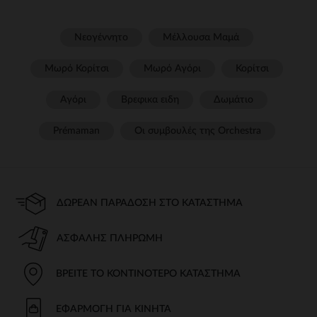
Νεογέννητο
Μέλλουσα Μαμά
Μωρό Κορίτσι
Μωρό Αγόρι
Κορίτσι
Αγόρι
Βρεφικα ειδη
Δωμάτιο
Prémaman
Οι συμβουλές της Orchestra​
ΔΩΡΕΆΝ ΠΑΡΆΔΟΣΗ ΣΤΟ ΚΑΤΆΣΤΗΜΑ
ΑΣΦΑΛΉΣ ΠΛΗΡΩΜΉ
ΒΡΕΊΤΕ ΤΟ ΚΟΝΤΙΝΌΤΕΡΟ ΚΑΤΆΣΤΗΜΑ
ΕΦΑΡΜΟΓΉ ΓΙΑ ΚΙΝΗΤΆ