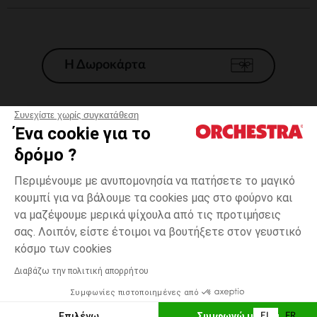
Η Δωροκάρτα
Συνεχίστε χωρίς συγκατάθεση
Ένα cookie για το
Γενικοί 'Οροι Πώλησης
δρόμο ?
Νομικοί Όροι
*Εμπορικες προσφορες
Περιμένουμε με ανυπομονησία να πατήσετε το μαγικό
κουμπί για να βάλουμε τα cookies μας στο φούρνο και
Προσωπικά δεδομένα
να μαζέψουμε μερικά ψίχουλα από τις προτιμήσεις
Διαχείρηση των cookies
σας. Λοιπόν, είστε έτοιμοι να βουτήξετε στον γευστικό
Προσβασιμότητα: μη συμμορφούμενη
Μπλε
Μπλε
Γέννηση
κόσμο των cookies
H Orchestra συμμετέχει στον κωδικά δεοντολογίας και στο σύστημα
μεσολάβησης της Γαλλικής Ομοσπονδίας Ηλεκτρονικού Εμπορίου.
Διαβάζω την πολιτική απορρήτου
Δυνατότητα πληρωμής με
Συμφωνίες πιστοποιημένες από
Ελλάδα
Λίστα 
ΠΡΟΣΘΉΚΗ ΣΤΟ ΚΑΛΆΘΙ
Επιλέγω
Συμφωνώ με όλα
EL
FR