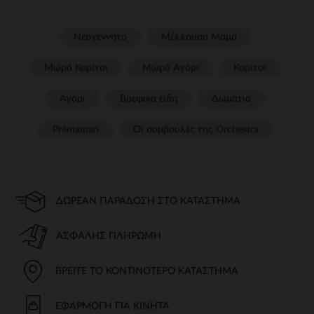
Νεογέννητο
Μέλλουσα Μαμά
Μωρό Κορίτσι
Μωρό Αγόρι
Κορίτσι
Αγόρι
Βρεφικα ειδη
Δωμάτιο
Prémaman
Οι συμβουλές της Orchestra​
ΔΩΡΕΆΝ ΠΑΡΆΔΟΣΗ ΣΤΟ ΚΑΤΆΣΤΗΜΑ
ΑΣΦΑΛΉΣ ΠΛΗΡΩΜΉ
ΒΡΕΊΤΕ ΤΟ ΚΟΝΤΙΝΌΤΕΡΟ ΚΑΤΆΣΤΗΜΑ
ΕΦΑΡΜΟΓΉ ΓΙΑ ΚΙΝΗΤΆ