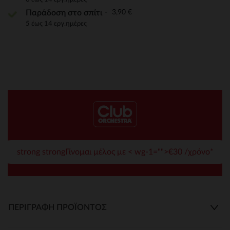
3,90 €
Παράδοση στο σπίτι
5 έως 14 εργ.ημέρες
strong strongΓίνομαι μέλος με < wg-1="">€30 /χρόνο*
ΠΕΡΙΓΡΑΦΉ ΠΡΟΪΌΝΤΟΣ