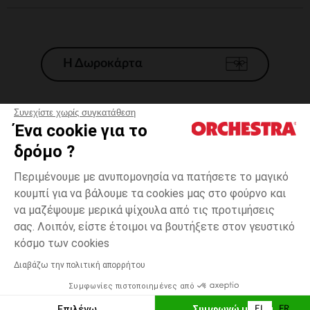
Η Δωροκάρτα
Συνεχίστε χωρίς συγκατάθεση
Ένα cookie για το
Γενικοί 'Οροι Πώλησης
δρόμο ?
Νομικοί Όροι
*Εμπορικες προσφορες
Περιμένουμε με ανυπομονησία να πατήσετε το μαγικό
κουμπί για να βάλουμε τα cookies μας στο φούρνο και
Προσωπικά δεδομένα
να μαζέψουμε μερικά ψίχουλα από τις προτιμήσεις
Διαχείρηση των cookies
σας. Λοιπόν, είστε έτοιμοι να βουτήξετε στον γευστικό
Προσβασιμότητα: μη συμμορφούμενη
Λευκό
ΜΈΓΕΘΟΣ
Λευκό
?
κόσμο των cookies
H Orchestra συμμετέχει στον κωδικά δεοντολογίας και στο σύστημα
μεσολάβησης της Γαλλικής Ομοσπονδίας Ηλεκτρονικού Εμπορίου.
Διαβάζω την πολιτική απορρήτου
Δυνατότητα πληρωμής με
Συμφωνίες πιστοποιημένες από
Ελλάδα
Λίστα 
ΕΠΙΛΟΓΗ ΜΕΓΕΘΟΥΣ
Επιλέγω
Συμφωνώ με όλα
EL
FR