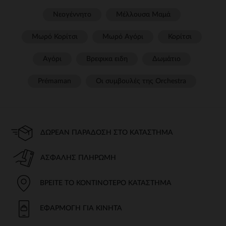
Νεογέννητο
Μέλλουσα Μαμά
Μωρό Κορίτσι
Μωρό Αγόρι
Κορίτσι
Αγόρι
Βρεφικα ειδη
Δωμάτιο
Prémaman
Οι συμβουλές της Orchestra​
ΔΩΡΕΆΝ ΠΑΡΆΔΟΣΗ ΣΤΟ ΚΑΤΆΣΤΗΜΑ
ΑΣΦΑΛΉΣ ΠΛΗΡΩΜΉ
ΒΡΕΊΤΕ ΤΟ ΚΟΝΤΙΝΌΤΕΡΟ ΚΑΤΆΣΤΗΜΑ
ΕΦΑΡΜΟΓΉ ΓΙΑ ΚΙΝΗΤΆ