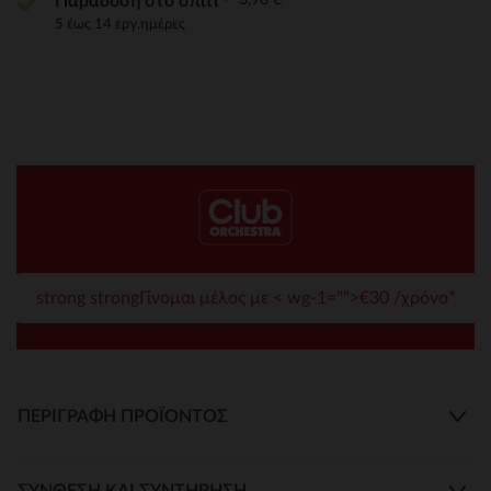
Παράδοση στο σπίτι
5 έως 14 εργ.ημέρες
strong strongΓίνομαι μέλος με < wg-1="">€30 /χρόνο*
ΠΕΡΙΓΡΑΦΉ ΠΡΟΪΌΝΤΟΣ
ΣΎΝΘΕΣΗ ΚΑΙ ΣΥΝΤΉΡΗΣΗ