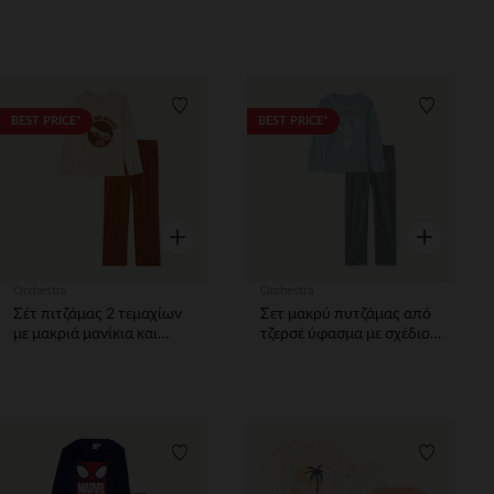
Chase Pat'Patrouille
ελαφιού αγόρι
αγόρι
Λίστα προτιμήσεων
Λίστα π
BEST PRICE*
BEST PRICE*
Γρήγορη επισκόπηση
Γρήγορη επ
Orchestra
Orchestra
Σέτ πιτζάμας 2 τεμαχίων
Σετ μακρύ πυτζάμας από
με μακριά μανίκια και
τζερσέ ύφασμα με σχέδιο
σχέδιο skateboard αγόρι
καγιάκ αγόρι
Λίστα προτιμήσεων
Λίστα π