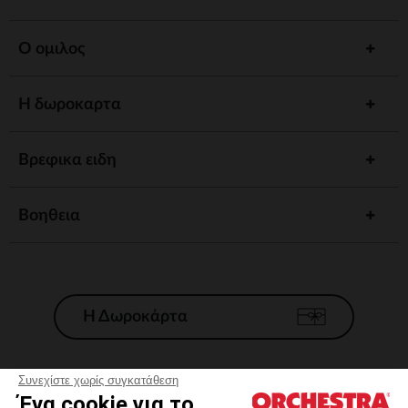
Ο ομιλος
Η δωροκαρτα
Βρεφικα ειδη
Βοηθεια
Η Δωροκάρτα
Συνεχίστε χωρίς συγκατάθεση
Ένα cookie για το