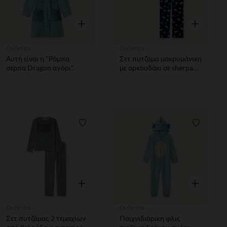
Γρήγορη επισκόπηση
Γρήγορη επ
Orchestra
Orchestra
Αυτή είναι η "Ρόμπα
Σετ πυτζάμα μακρυμάνικη
σερπα Dragon αγόρι".
με αρκουδάκι σε sherpa
αγόρι
Λίστα προτιμήσεων
Λίστα π
Γρήγορη επισκόπηση
Γρήγορη επ
Orchestra
Orchestra
Σετ πυτζάμας 2 τεμαχίων
Παιχνιδιάρικη φλις