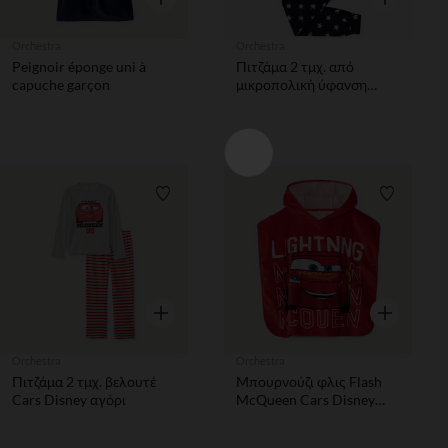
Orchestra
Orchestra
Peignoir éponge uni à
Πιτζάμα 2 τμχ. από
capuche garçon
μικροπολική ύφανση
Mickey Disney αγόρι
Λίστα προτιμήσεων
Λίστα π
Γρήγορη επισκόπηση
Γρήγορη επ
Orchestra
Orchestra
Πιτζάμα 2 τμχ. βελουτέ
Μπουρνούζι φλις Flash
Cars Disney αγόρι
McQueen Cars Disney
αγόρι