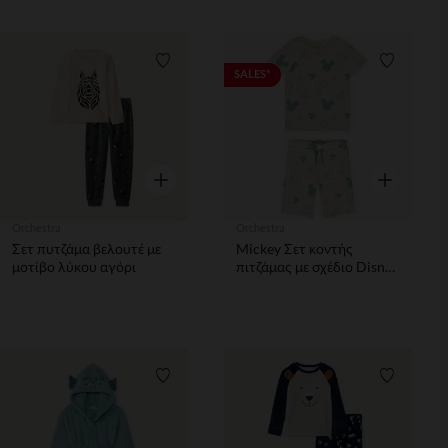
Λίστα προτιμήσεων
Λίστα π
SALES*
Γρήγορη επισκόπηση
Γρήγορη επ
Orchestra
Orchestra
Σετ πυτζάμα βελουτέ με
Mickey Σετ κοντής
μοτίβο λύκου αγόρι
πιτζάμας με σχέδιο Disney
για μωρό αγόρι
Λίστα προτιμήσεων
Λίστα π