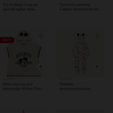
Σετ πιτζάμας 2 τμχ. με
Παντελόνι μπάνιου
φαντεζί σχέδιο skate
Captain America Marvel
αγόρι
για αγόρι
Λίστα προτιμήσεων
Λίστα π
SALES*
Γρήγορη επισκόπηση
Γρήγορη επ
Orchestra
Orchestra
Κάπα μπάνιου από
Παιδικός
σφουγγάρι Mickey Disney
χριστουγεννιάτικος
για αγόρι
υπνοσάκος Mickey από
sherpa