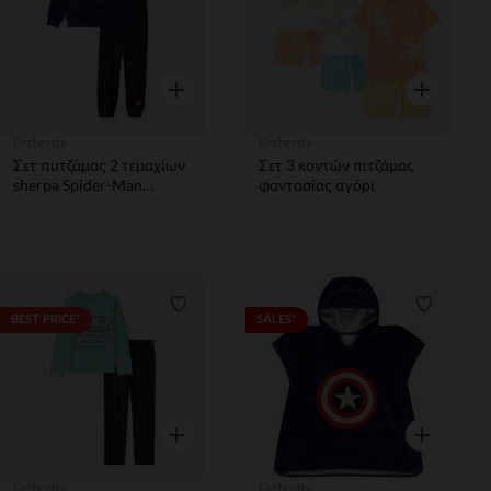
Γρήγορη επισκόπηση
Γρήγορη επ
Orchestra
Orchestra
Σετ πυτζάμας 2 τεμαχίων
Σετ 3 κοντών πιτζάμας
sherpa Spider-Man
φαντασίας αγόρι
Marvel αγόρι
Λίστα προτιμήσεων
Λίστα π
BEST PRICE*
SALES*
Γρήγορη επισκόπηση
Γρήγορη επ
Orchestra
Orchestra