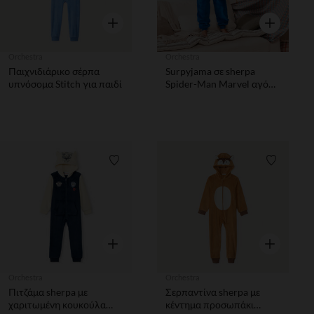
Γρήγορη επισκόπηση
Γρήγορη επ
Orchestra
Orchestra
Παιχνιδιάρικο σέρπα
Surpyjama σε sherpa
υπνόσομα Stitch για παιδί
Spider-Man Marvel αγόρι
μπλε ναυτικό και κόκκινο
Λίστα προτιμήσεων
Λίστα π
Γρήγορη επισκόπηση
Γρήγορη επ
Orchestra
Orchestra
Πιτζάμα sherpa με
Σερπαντίνα sherpa με
χαριτωμένη κουκούλα
κέντημα προσωπάκι