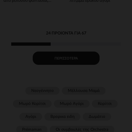
από βελούδο φαντασίας
πιτζάμα δράκου αγόρι
αγόρι
24 ΠΡΟΙΌΝΤΑ ΓΙΑ 67
ΠΕΡΙΣΣΌΤΕΡΑ
Νεογέννητο
Μέλλουσα Μαμά
Μωρό Κορίτσι
Μωρό Αγόρι
Κορίτσι
Αγόρι
Βρεφικα ειδη
Δωμάτιο
Prémaman
Οι συμβουλές της Orchestra​