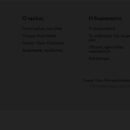
Ο ομιλος
Η δωροκαρτα
Γίνετε μέλος του Club
Η Δωροκάρτα
Γίνομαι Franchisee
Το υπόλοιπο της Δωρ
μου
Γενικοί 'Οροι Πώλησης
Οδηγός φροντίδας
Ανάκλησης προϊόντος
υφασμάτων
Κατάστημα
Γενικοί 'Οροι Πώλησης
Νομικο
H Orchestra συμμετέχει 