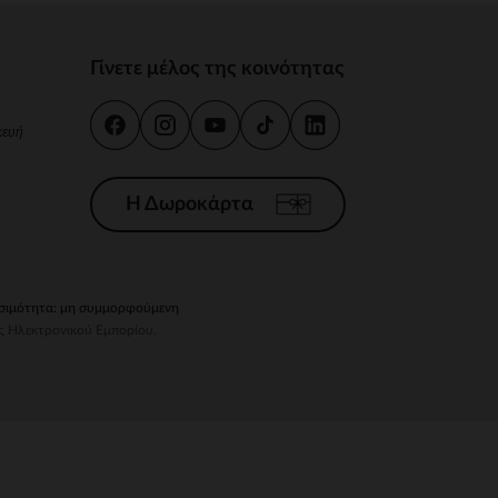
Γίνετε μέλος της κοινότητας
κευή
γές σας
ι να διαχειριστείτε τις ρυθμίσεις απορρήτου, εξασφαλίζοντας 
Η Δωροκάρτα
ιμότητα: μη συμμορφούμενη
ς Ηλεκτρονικού Εμπορίου.