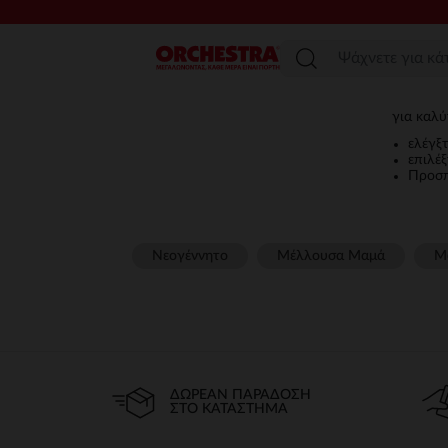
Μενού
για καλύ
ελέγξ
επιλέξ
Προσπ
Νεογέννητο
Μέλλουσα Μαμά
Μ
ΔΩΡΕΆΝ ΠΑΡΆΔΟΣΗ
ΣΤΟ ΚΑΤΆΣΤΗΜΑ