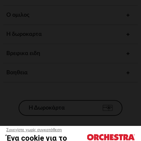
Ο ομιλος
Η δωροκαρτα
Βρεφικα ειδη
Βοηθεια
Η Δωροκάρτα
Συνεχίστε χωρίς συγκατάθεση
Ένα cookie για το