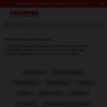
×
ΠΑΡΆΔΟΣΗ ΚΑΤ' ΟΊΚΟΝ ΔΩΡΕΑΝ ΑΠΌ €60 ΓΙΑ ΤΑ ΜΈΛΗ ΤΟΥ CLUB*
για καλύτερα αποτελέσματα :
ελέγξτε την ορθογραφία της λέξης που ψάχνετε
επιλέξτε γενικευμένους όρους όπως '' φόρεμα''
Προσπαθήστε να ψάχνετε μία ή δύο λέξεις
Νεογέννητο
Μέλλουσα Μαμά
Μωρό Κορίτσι
Μωρό Αγόρι
Κορίτσι
Αγόρι
Βρεφικα ειδη
Δωμάτιο
Prémaman
Οι συμβουλές της Orchestra​