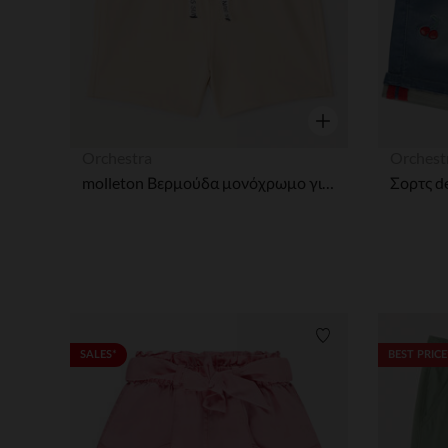
Γρήγορη επισκόπησ
Orchestra
Orchest
molleton Βερμούδα μονόχρωμο για bebe αγόρι
Λίστα προτιμήσε
SALES*
BEST PRICE