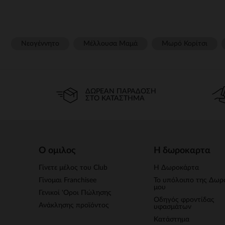
Νεογέννητο
Μέλλουσα Μαμά
Μωρό Κορίτσι
ΔΩΡΕΆΝ ΠΑΡΆΔΟΣΗ
ΣΤΟ ΚΑΤΆΣΤΗΜΑ
Ο ομιλος
Η δωροκαρτα
Γίνετε μέλος του Club
Η Δωροκάρτα
Γίνομαι Franchisee
Το υπόλοιπο της Δωρ
μου
Γενικοί 'Οροι Πώλησης
Οδηγός φροντίδας
Ανάκλησης προϊόντος
υφασμάτων
Κατάστημα