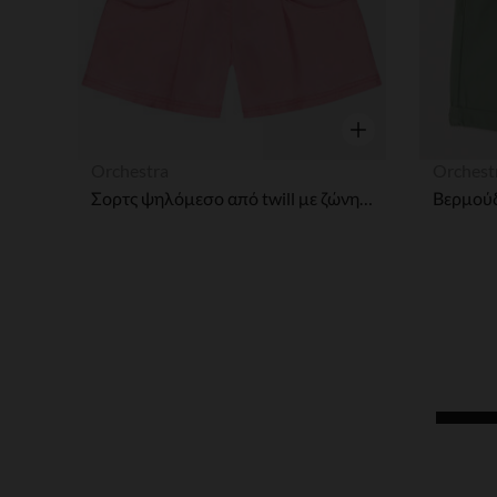
Γρήγορη επισκόπησ
Orchestra
Orchest
Σορτς ψηλόμεσο από twill με ζώνη που δένει για κορίτσι