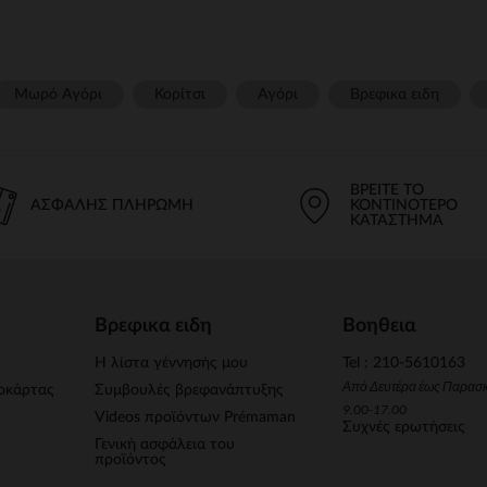
Μωρό Αγόρι
Κορίτσι
Αγόρι
Βρεφικα ειδη
ΒΡΕΊΤΕ ΤΟ
ΑΣΦΑΛΉΣ ΠΛΗΡΩΜΉ
ΚΟΝΤΙΝΌΤΕΡΟ
ΚΑΤΆΣΤΗΜΑ
Βρεφικα ειδη
Βοηθεια
Η λίστα γέννησής μου
Tel : 210-5610163
Από Δευτέρα έως Παρασ
οκάρτας
Συμβουλές βρεφανάπτυξης
9.00-17.00
Videos προϊόντων Prémaman
Συχνές ερωτήσεις
Γενική ασφάλεια του
προϊόντος