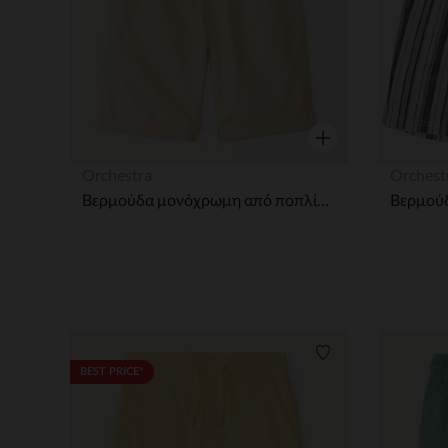
Γρήγορη επισκόπησ
Orchestra
Orchest
Βερμούδα μονόχρωμη από ποπλίνα αγόρι
Λίστα προτιμήσε
BEST PRICE*