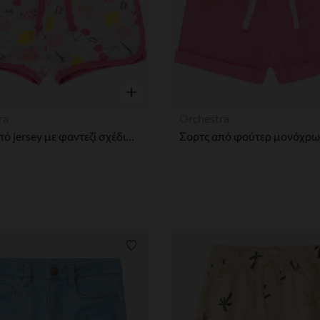
η
Γρήγορη επισκόπηση
ra
Orchestra
Σορτς από jersey με φαντεζί σχέδιο για bebe κορίτσι
ων
Λίστα προτιμήσεων