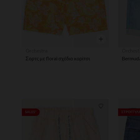
Γρήγορη επισκόπησ
Orchestra
Orchest
Σορτς με floral σχέδιο κορίτσι
Λίστα προτιμήσε
SALES*
ΣΤΡΟΓΓΥΛΗ