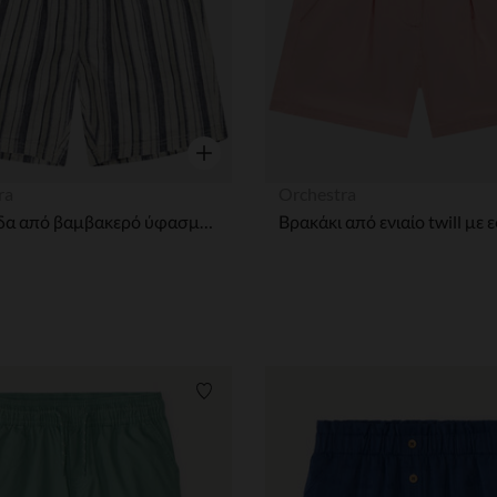
η
Γρήγορη επισκόπηση
ra
Orchestra
Βερμούδα από βαμβακερό ύφασμα με ρίγες για αγόρι
ων
Λίστα προτιμήσεων