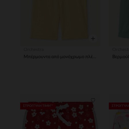
Γρήγορη επισκόπησ
Orchestra
Orchest
Μπέρμουντα από μονόχρωμο πλέγμα για αγόρια
Λίστα προτιμήσε
ΣΤΡΟΓΓΥΛΗ ΤΙΜΗ**
ΣΤΡΟΓΓΥΛΗ