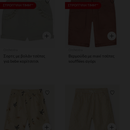
Λίστα προτιμήσεων
Λίστα π
ΣΤΡΟΓΓΥΛΗ ΤΙΜΗ**
ΣΤΡΟΓΓΥΛΗ ΤΙΜΗ**
Γρήγορη επισκόπηση
Γρήγορη επ
Orchestra
Orchestra
Σορτς με βολάν τσέπες
Βερμούδα με maxi τσέπες
για bebe κορίτσιτσι
soufflées αγόρι
Λίστα προτιμήσεων
Λίστα π
Γρήγορη επισκόπηση
Γρήγορη επ