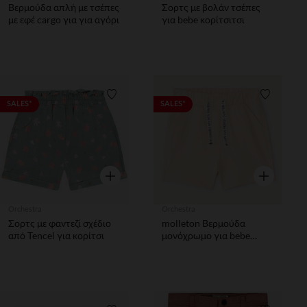
Βερμούδα απλή με τσέπες
Σορτς με βολάν τσέπες
με εφέ cargo για για αγόρι
για bebe κορίτσιτσι
Λίστα προτιμήσεων
Λίστα π
SALES*
SALES*
Γρήγορη επισκόπηση
Γρήγορη επ
Orchestra
Orchestra
Σορτς με φαντεζί σχέδιο
molleton Βερμούδα
από Tencel για κορίτσι
μονόχρωμο για bebe
αγόρι