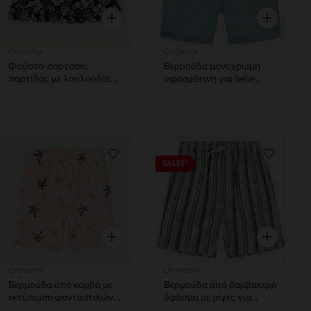
Γρήγορη επισκόπηση
Γρήγορη επ
Orchestra
Orchestra
Φούστα-σορτσάκι
Βερμούδα μονόχρωμη
παρτίδας με λουλούδια
υφασμάτινη για bebe
κορίτσι
αγόρι
Λίστα προτιμήσεων
Λίστα π
SALES*
Γρήγορη επισκόπηση
Γρήγορη επ
Orchestra
Orchestra
Βερμούδα από καμβά με
Βερμούδα από βαμβακερό
εκτύπωση φανταστικών
ύφασμα με ρίγες για
παλμών και ήλιων για
αγόρι