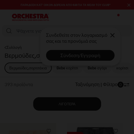
×
SALES & PROMOS: ΈΩΣ -70% ΜΊΑ ΕΠΙΛΟΓΉ ΤΗΣ ΣΥΛΛΟΓΉΣ ΜΌΔΑΣ
ΚΑΙ ΒΡΕΦΑΝΆΠΤΥΞΗΣ​​
Συνδεθείτε στον λογαριασμό
σας και τα προνόμιά σας
Συλλογή
Βερμούδες,σορτσάκια
Σύνδεση/Εγγραφή
Βερμούδες,σορτσάκια
Bebe κορίτσι
Bebe αγόρι​
κορίτσι
393 προϊόντα
Ταξινόμηση | Φίλτρο
0
ΛΙΓΌΤΕΡΑ