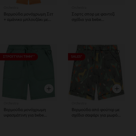
Orchestra
Orchestra
Βερμούδα μονόχρωμη Σετ
Σορτς σπορ με φαντεζί
+ αμάνικο μπλουζάκι με
σχέδιο για bebe
σχέδιο marine για bebe
κορίτσιτσι
αγόρι
Λίστα προτιμήσεων
Λίστα π
ΣΤΡΟΓΓΥΛΗ ΤΙΜΗ**
SALES*
Γρήγορη επισκόπηση
Γρήγορη επ
Orchestra
Orchestra
Βερμούδα μονόχρωμη
Βερμούδα από φούτερ με
υφασμάτινη για bebe
σχέδιο σαφάρι για μωρό
αγόρι
αγόρι