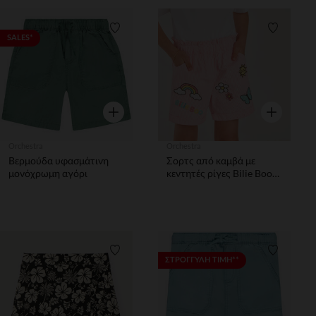
Λίστα προτιμήσεων
Λίστα π
SALES*
Γρήγορη επισκόπηση
Γρήγορη επ
Orchestra
Orchestra
Βερμούδα υφασμάτινη
Σορτς από καμβά με
μονόχρωμη αγόρι
κεντητές ρίγες Bilie Boo
κορίτσι
Λίστα προτιμήσεων
Λίστα π
ΣΤΡΟΓΓΥΛΗ ΤΙΜΗ**