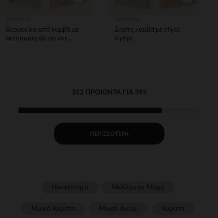
Orchestra
Orchestra
Βερμούδα από καμβά με
Σορτς καμβά με ρίγες
εκτύπωση ήλιου και
αγόρι
παλμών αγόρι
312 ΠΡΟΙΌΝΤΑ ΓΙΑ 393
ΠΕΡΙΣΣΌΤΕΡΑ
Νεογέννητο
Μέλλουσα Μαμά
Μωρό Κορίτσι
Μωρό Αγόρι
Κορίτσι