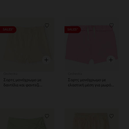
αγοράκι.
Λίστα προτιμήσεων
Λίστα π
SALES*
SALES*
Γρήγορη επισκόπηση
Γρήγορη επ
Orchestra
Orchestra
Σορτς μονόχρωμο με
Σορτς μονόχρωμο με
δαντέλα και φαντεζί
ελαστική μέση για μωρό
φιόγκο για bebe κορίτσι
κορίτσι
Λίστα προτιμήσεων
Λίστα π