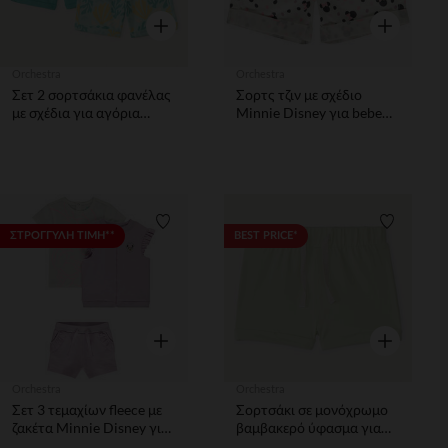
Γρήγορη επισκόπηση
Γρήγορη επ
Orchestra
Orchestra
Σετ 2 σορτσάκια φανέλας
Σορτς τζιν με σχέδιο
με σχέδια για αγόρια
Minnie Disney για bebe
μωρά
κορίτσιτσι
Λίστα προτιμήσεων
Λίστα π
ΣΤΡΟΓΓΥΛΗ ΤΙΜΗ**
BEST PRICE*
Γρήγορη επισκόπηση
Γρήγορη επ
Orchestra
Orchestra
Σετ 3 τεμαχίων fleece με
Σορτσάκι σε μονόχρωμο
ζακέτα Minnie Disney για
βαμβακερό ύφασμα για
bebe κορίτσιτσι
κορίτσια μωρού.