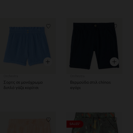
Λίστα προτιμήσεων
Λίστα π
Γρήγορη επισκόπηση
Γρήγορη επ
Orchestra
Orchestra
Σορτς σε μονόχρωμο
Βερμούδα στιλ chinos
διπλό γάζα κορίτσι
αγόρι
Λίστα προτιμήσεων
Λίστα π
SALES*