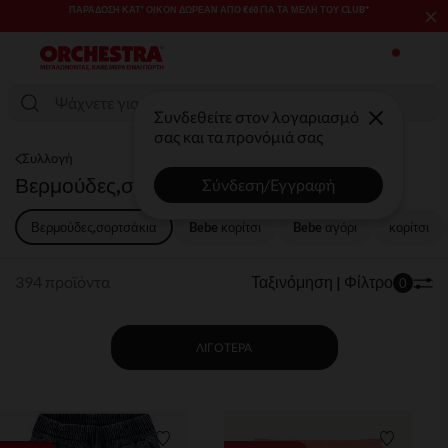
×
SALES & PROMOS: ΈΩΣ -70% ΜΊΑ ΕΠΙΛΟΓΉ ΤΗΣ ΣΥΛΛΟΓΉΣ ΜΌΔΑΣ
ΚΑΙ ΒΡΕΦΑΝΆΠΤΥΞΗΣ​​
Συνδεθείτε στον λογαριασμό
σας και τα προνόμιά σας
Συλλογή
Βερμούδες,σορτσάκια
Σύνδεση/Εγγραφή
Βερμούδες,σορτσάκια
Bebe κορίτσι
Bebe αγόρι​
κορίτσι
394 προϊόντα
Ταξινόμηση | Φίλτρο
0
ΛΙΓΌΤΕΡΑ