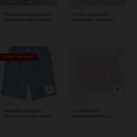
Orchestra
Orchestra
Βερμούδα από υφασμένο
Σύνολο 2 τεμαχίων
ύφασμα με τσέπη τύπου
μπλουζάκι + σορτς με
cargo αγόρι.
μοτίβο ήλιου και φοίνικα
για μωρό αγόρι.
Λίστα προτιμήσεων
Λίστα π
ΣΤΡΟΓΓΥΛΗ ΤΙΜΗ**
Γρήγορη επισκόπηση
Γρήγορη επ
Orchestra
Orchestra
Βερμούδα με σχέδιο
Σορτσάκι από
φελίνων για μωρό αγόρι
ομοιόμορφο twill με
ύφασμα ζώνης κορίτσι