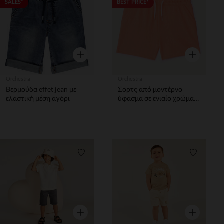
Λίστα προτιμήσεων
Λίστα π
SALES*
BEST PRICE*
Γρήγορη επισκόπηση
Γρήγορη επ
Orchestra
Orchestra
Βερμούδα effet jean με
Σορτς από μοντέρνο
ελαστική μέση αγόρι
ύφασμα σε ενιαίο χρώμα
κορίτσι
Λίστα προτιμήσεων
Λίστα π
Γρήγορη επισκόπηση
Γρήγορη επ