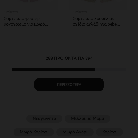
Orchestra
Orchestra
Σορτς από φούτερ
Σορτς από λυοσέλ με
μονόχρωμο για μωρό
σχέδιο αχλάδι για bebe
κορίτσι
κορίτσι
288 ΠΡΟΙΌΝΤΑ ΓΙΑ 394
ΠΕΡΙΣΣΌΤΕΡΑ
Νεογέννητο
Μέλλουσα Μαμά
Μωρό Κορίτσι
Μωρό Αγόρι
Κορίτσι