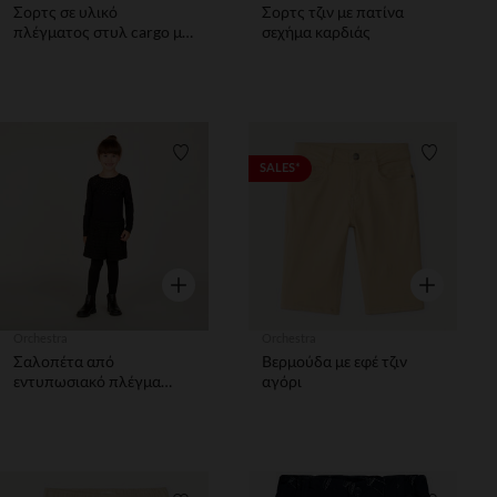
Σορτς σε υλικό
Σορτς τζιν με πατίνα
πλέγματος στυλ cargo με
σεχήμα καρδιάς
ετικέτα Chase της
Πατ'Πατρούλας αγόρι
Λίστα προτιμήσεων
Λίστα π
SALES*
Γρήγορη επισκόπηση
Γρήγορη επ
Orchestra
Orchestra
Σαλοπέτα από
Βερμούδα με εφέ τζιν
εντυπωσιακό πλέγμα
αγόρι
κορίτσι