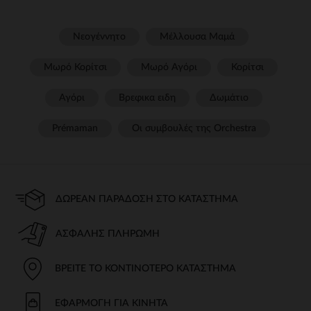
Νεογέννητο
Μέλλουσα Μαμά
Μωρό Κορίτσι
Μωρό Αγόρι
Κορίτσι
Αγόρι
Βρεφικα ειδη
Δωμάτιο
Prémaman
Οι συμβουλές της Orchestra​
ΔΩΡΕΆΝ ΠΑΡΆΔΟΣΗ ΣΤΟ ΚΑΤΆΣΤΗΜΑ
ΑΣΦΑΛΉΣ ΠΛΗΡΩΜΉ
ΒΡΕΊΤΕ ΤΟ ΚΟΝΤΙΝΌΤΕΡΟ ΚΑΤΆΣΤΗΜΑ
ΕΦΑΡΜΟΓΉ ΓΙΑ ΚΙΝΗΤΆ