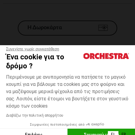
Η Δωροκάρτα
Συνεχίστε χωρίς συγκατάθεση
Ένα cookie για το
Γενικοί 'Οροι Πώλησης
δρόμο ?
Νομικοί Όροι
*Εμπορικες προσφορες
Περιμένουμε με ανυπομονησία να πατήσετε το μαγικό
κουμπί για να βάλουμε τα cookies μας στο φούρνο και
Προσωπικά δεδομένα
να μαζέψουμε μερικά ψίχουλα από τις προτιμήσεις
Διαχείρηση των cookies
σας. Λοιπόν, είστε έτοιμοι να βουτήξετε στον γευστικό
Προσβασιμότητα: μη συμμορφούμενη
Μαύρο
Μαύρο
24
κόσμο των cookies
H Orchestra συμμετέχει στον κωδικά δεοντολογίας και στο σύστημα
μεσολάβησης της Γαλλικής Ομοσπονδίας Ηλεκτρονικού Εμπορίου.
Διαβάζω την πολιτική απορρήτου
Δυνατότητα πληρωμής με
Συμφωνίες πιστοποιημένες από
Ελλάδα
Λίστα 
ΠΡΟΣΘΉΚΗ ΣΤΟ ΚΑΛΆΘΙ
Επιλέγω
Συμφωνώ με όλα
EL
FR