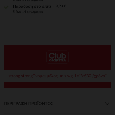
3,90 €
Παράδοση στο σπίτι
5 έως 14 εργ.ημέρες
strong strongΓίνομαι μέλος με < wg-1="">€30 /χρόνο*
ΠΕΡΙΓΡΑΦΉ ΠΡΟΪΌΝΤΟΣ