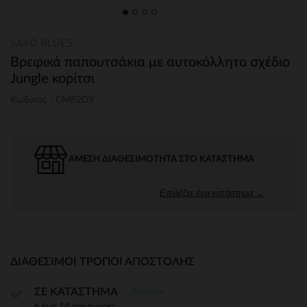
SAXO BLUES
Βρεφικά παπουτσάκια με αυτοκόλλητο σχέδιο
Jungle κορίτσι
Κωδικός : CM82DY
ΆΜΕΣΗ ΔΙΑΘΕΣΙΜΌΤΗΤΑ ΣΤΟ ΚΑΤΆΣΤΗΜΑ
Επιλέξτε ένα κατάστημα →
ΔΙΑΘΈΣΙΜΟΙ ΤΡΌΠΟΙ ΑΠΟΣΤΟΛΉΣ
Δωρεάν
ΣΕ ΚΑΤΑΣΤΗΜΑ
6 έως 14 εργ.ημέρες