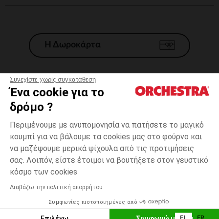
Η Δωροκάρτα
Συνεχίστε χωρίς συγκατάθεση
Ένα cookie για το
Γενικοί 'Οροι Πώλησης
δρόμο ?
Νομικοί Όροι
*Εμπορικες προσφορες
Περιμένουμε με ανυπομονησία να πατήσετε το μαγικό
κουμπί για να βάλουμε τα cookies μας στο φούρνο και
Προσωπικά δεδομένα
να μαζέψουμε μερικά ψίχουλα από τις προτιμήσεις
Διαχείρηση των cookies
σας. Λοιπόν, είστε έτοιμοι να βουτήξετε στον γευστικό
Προσβασιμότητα: μη συμμορφούμενη
Ροζ
ΜΈΓΕΘΟΣ
Ροζ
?
κόσμο των cookies
H Orchestra συμμετέχει στον κωδικά δεοντολογίας και στο σύστημα
μεσολάβησης της Γαλλικής Ομοσπονδίας Ηλεκτρονικού Εμπορίου.
Διαβάζω την πολιτική απορρήτου
Δυνατότητα πληρωμής με
Συμφωνίες πιστοποιημένες από
Ελλάδα
Λίστα 
ΕΠΙΛΟΓΗ ΜΕΓΕΘΟΥΣ
Επιλέγω
Συμφωνώ με όλα
EL
FR