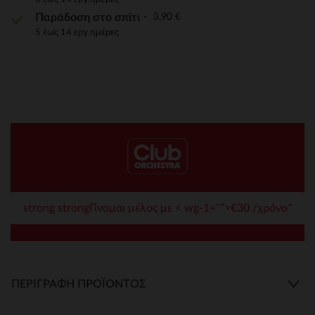
3,90 €
Παράδοση στο σπίτι
5 έως 14 εργ.ημέρες
strong strongΓίνομαι μέλος με < wg-1="">€30 /χρόνο*
ΠΕΡΙΓΡΑΦΉ ΠΡΟΪΌΝΤΟΣ