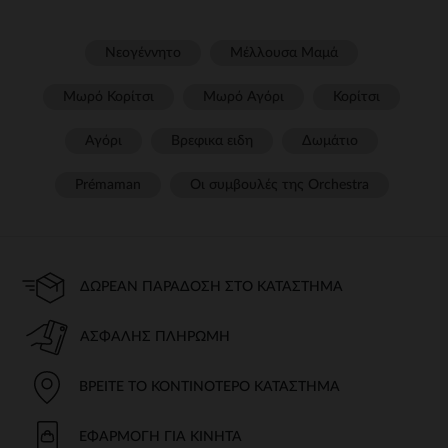
Νεογέννητο
Μέλλουσα Μαμά
Μωρό Κορίτσι
Μωρό Αγόρι
Κορίτσι
Αγόρι
Βρεφικα ειδη
Δωμάτιο
Prémaman
Οι συμβουλές της Orchestra​
ΔΩΡΕΆΝ ΠΑΡΆΔΟΣΗ ΣΤΟ ΚΑΤΆΣΤΗΜΑ
ΑΣΦΑΛΉΣ ΠΛΗΡΩΜΉ
ΒΡΕΊΤΕ ΤΟ ΚΟΝΤΙΝΌΤΕΡΟ ΚΑΤΆΣΤΗΜΑ
ΕΦΑΡΜΟΓΉ ΓΙΑ ΚΙΝΗΤΆ