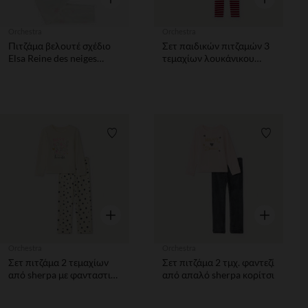
Orchestra
Orchestra
Πιτζάμα βελουτέ σχέδιο
Σετ παιδικών πιτζαμών 3
Elsa Reine des neiges
τεμαχίων λουκάνικου
Disney κορίτσι
Χριστουγέννων κορίτσι
Λίστα προτιμήσεων
Λίστα π
Γρήγορη επισκόπηση
Γρήγορη επ
Orchestra
Orchestra
Σετ πιτζάμα 2 τεμαχίων
Σετ πιτζάμα 2 τμχ. φαντεζί
από sherpa με φανταστική
από απαλό sherpa κορίτσι
γάτα κορίτσι