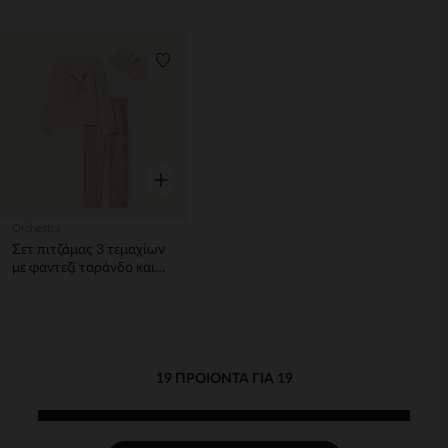
Λίστα προτιμήσεων
Γρήγορη επισκόπηση
Orchestra
Σετ πιτζάμας 3 τεμαχίων
με φαντεζί ταράνδο και
καλυπτήρα ματιού
κορίτσι
19 ΠΡΟΙΌΝΤΑ ΓΙΑ 19