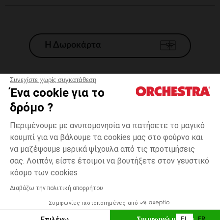
Η Δωροκάρτα
Συνεχίστε χωρίς συγκατάθεση
Ένα cookie για το
Γενικοί 'Οροι Πώλησης
δρόμο ?
Νομικοί Όροι
*Εμπορικες προσφορες
Περιμένουμε με ανυπομονησία να πατήσετε το μαγικό
κουμπί για να βάλουμε τα cookies μας στο φούρνο και
Προσωπικά δεδομένα
να μαζέψουμε μερικά ψίχουλα από τις προτιμήσεις
Διαχείρηση των cookies
σας. Λοιπόν, είστε έτοιμοι να βουτήξετε στον γευστικό
Προσβασιμότητα: μη συμμορφούμενη
Εκρού
ΜΈΓΕΘΟΣ
Εκρού
?
κόσμο των cookies
H Orchestra συμμετέχει στον κωδικά δεοντολογίας και στο σύστημα
μεσολάβησης της Γαλλικής Ομοσπονδίας Ηλεκτρονικού Εμπορίου.
Διαβάζω την πολιτική απορρήτου
Δυνατότητα πληρωμής με
Συμφωνίες πιστοποιημένες από
Ελλάδα
Λίστα 
ΕΠΙΛΟΓΗ ΜΕΓΕΘΟΥΣ
Επιλέγω
Συμφωνώ με όλα
EL
FR