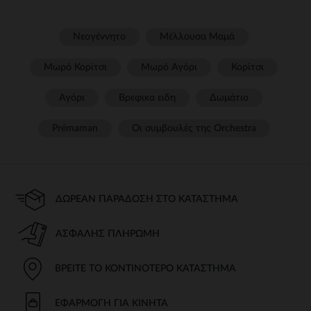
Νεογέννητο
Μέλλουσα Μαμά
Μωρό Κορίτσι
Μωρό Αγόρι
Κορίτσι
Αγόρι
Βρεφικα ειδη
Δωμάτιο
Prémaman
Οι συμβουλές της Orchestra​
ΔΩΡΕΆΝ ΠΑΡΆΔΟΣΗ ΣΤΟ ΚΑΤΆΣΤΗΜΑ
ΑΣΦΑΛΉΣ ΠΛΗΡΩΜΉ
ΒΡΕΊΤΕ ΤΟ ΚΟΝΤΙΝΌΤΕΡΟ ΚΑΤΆΣΤΗΜΑ
ΕΦΑΡΜΟΓΉ ΓΙΑ ΚΙΝΗΤΆ