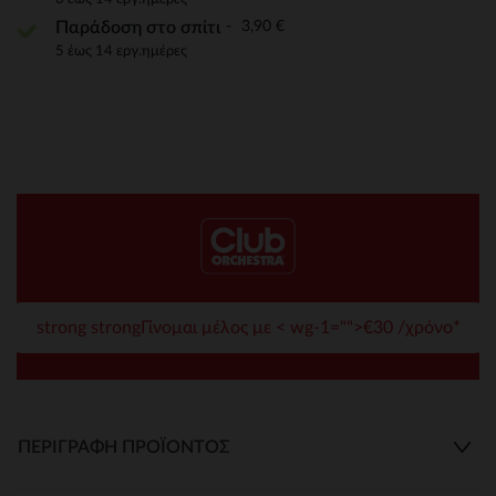
3,90 €
Παράδοση στο σπίτι
5 έως 14 εργ.ημέρες
strong strongΓίνομαι μέλος με < wg-1="">€30 /χρόνο*
ΠΕΡΙΓΡΑΦΉ ΠΡΟΪΌΝΤΟΣ