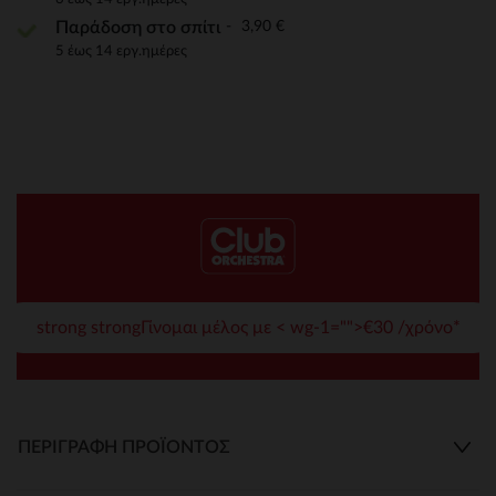
3,90 €
Παράδοση στο σπίτι
5 έως 14 εργ.ημέρες
strong strongΓίνομαι μέλος με < wg-1="">€30 /χρόνο*
ΠΕΡΙΓΡΑΦΉ ΠΡΟΪΌΝΤΟΣ