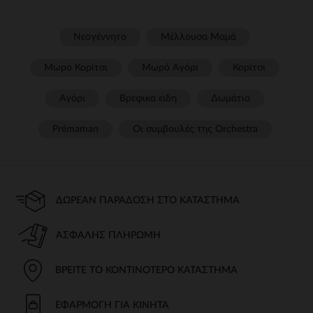
Νεογέννητο
Μέλλουσα Μαμά
Μωρό Κορίτσι
Μωρό Αγόρι
Κορίτσι
Αγόρι
Βρεφικα ειδη
Δωμάτιο
Prémaman
Οι συμβουλές της Orchestra​
ΔΩΡΕΆΝ ΠΑΡΆΔΟΣΗ ΣΤΟ ΚΑΤΆΣΤΗΜΑ
ΑΣΦΑΛΉΣ ΠΛΗΡΩΜΉ
ΒΡΕΊΤΕ ΤΟ ΚΟΝΤΙΝΌΤΕΡΟ ΚΑΤΆΣΤΗΜΑ
ΕΦΑΡΜΟΓΉ ΓΙΑ ΚΙΝΗΤΆ