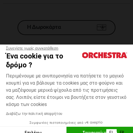
Η Δωροκάρτα
Συνεχίστε χωρίς συγκατάθεση
Ένα cookie για το
Γενικοί 'Οροι Πώλησης
δρόμο ?
Νομικοί Όροι
*Εμπορικες προσφορες
Περιμένουμε με ανυπομονησία να πατήσετε το μαγικό
κουμπί για να βάλουμε τα cookies μας στο φούρνο και
Προσωπικά δεδομένα
να μαζέψουμε μερικά ψίχουλα από τις προτιμήσεις
Διαχείρηση των cookies
σας. Λοιπόν, είστε έτοιμοι να βουτήξετε στον γευστικό
Προσβασιμότητα: μη συμμορφούμενη
8
Ροζ
Ροζ
χρονών
κόσμο των cookies
H Orchestra συμμετέχει στον κωδικά δεοντολογίας και στο σύστημα
μεσολάβησης της Γαλλικής Ομοσπονδίας Ηλεκτρονικού Εμπορίου.
Διαβάζω την πολιτική απορρήτου
Δυνατότητα πληρωμής με
Συμφωνίες πιστοποιημένες από
Ελλάδα
Λίστα 
ΠΡΟΣΘΉΚΗ ΣΤΟ ΚΑΛΆΘΙ
Επιλέγω
Συμφωνώ με όλα
EL
FR