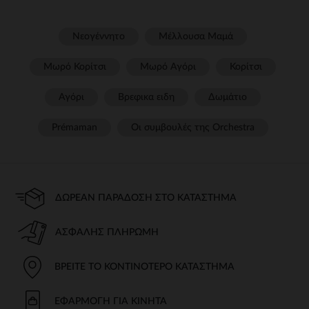
Νεογέννητο
Μέλλουσα Μαμά
Μωρό Κορίτσι
Μωρό Αγόρι
Κορίτσι
Αγόρι
Βρεφικα ειδη
Δωμάτιο
Prémaman
Οι συμβουλές της Orchestra​
ΔΩΡΕΆΝ ΠΑΡΆΔΟΣΗ ΣΤΟ ΚΑΤΆΣΤΗΜΑ
ΑΣΦΑΛΉΣ ΠΛΗΡΩΜΉ
ΒΡΕΊΤΕ ΤΟ ΚΟΝΤΙΝΌΤΕΡΟ ΚΑΤΆΣΤΗΜΑ
ΕΦΑΡΜΟΓΉ ΓΙΑ ΚΙΝΗΤΆ