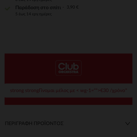
3,90 €
Παράδοση στο σπίτι
5 έως 14 εργ.ημέρες
strong strongΓίνομαι μέλος με < wg-1="">€30 /χρόνο*
ΠΕΡΙΓΡΑΦΉ ΠΡΟΪΌΝΤΟΣ