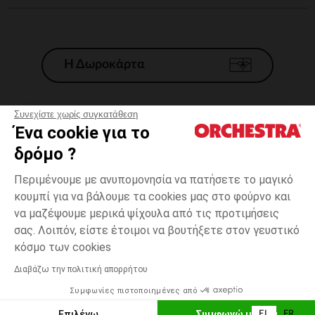
Η Δωροκάρτα
Συνεχίστε χωρίς συγκατάθεση
Ένα cookie για το
Γενικοί 'Οροι Πώλησης
δρόμο ?
Νομικοί Όροι
*Εμπορικες προσφορες
Περιμένουμε με ανυπομονησία να πατήσετε το μαγικό
κουμπί για να βάλουμε τα cookies μας στο φούρνο και
Προσωπικά δεδομένα
να μαζέψουμε μερικά ψίχουλα από τις προτιμήσεις
Διαχείρηση των cookies
σας. Λοιπόν, είστε έτοιμοι να βουτήξετε στον γευστικό
Προσβασιμότητα: μη συμμορφούμενη
Μπέζ
Μπέζ
20
κόσμο των cookies
H Orchestra συμμετέχει στον κωδικά δεοντολογίας και στο σύστημα
μεσολάβησης της Γαλλικής Ομοσπονδίας Ηλεκτρονικού Εμπορίου.
Διαβάζω την πολιτική απορρήτου
Δυνατότητα πληρωμής με
Συμφωνίες πιστοποιημένες από
Ελλάδα
Λίστα 
ΠΡΟΣΘΉΚΗ ΣΤΟ ΚΑΛΆΘΙ
Επιλέγω
Συμφωνώ με όλα
EL
FR