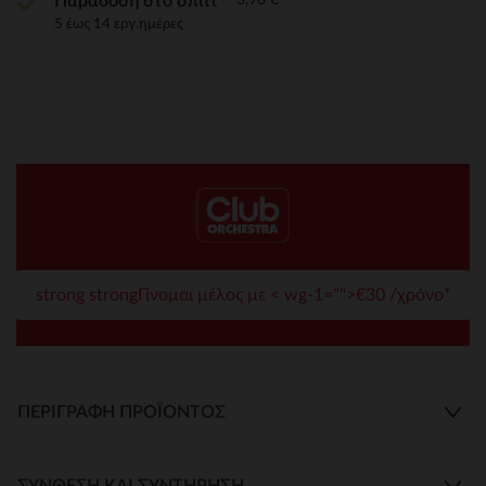
Παράδοση στο σπίτι
5 έως 14 εργ.ημέρες
strong strongΓίνομαι μέλος με < wg-1="">€30 /χρόνο*
ΠΕΡΙΓΡΑΦΉ ΠΡΟΪΌΝΤΟΣ
ΣΎΝΘΕΣΗ ΚΑΙ ΣΥΝΤΉΡΗΣΗ