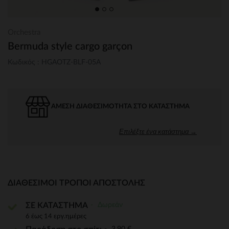
Orchestra
Bermuda style cargo garçon
Κωδικός : HGAOTZ-BLF-05A
ΆΜΕΣΗ ΔΙΑΘΕΣΙΜΌΤΗΤΑ ΣΤΟ ΚΑΤΆΣΤΗΜΑ
Επιλέξτε ένα κατάστημα →
ΔΙΑΘΈΣΙΜΟΙ ΤΡΌΠΟΙ ΑΠΟΣΤΟΛΉΣ
Δωρεάν
ΣΕ ΚΑΤΑΣΤΗΜΑ
6 έως 14 εργ.ημέρες
3,90 €