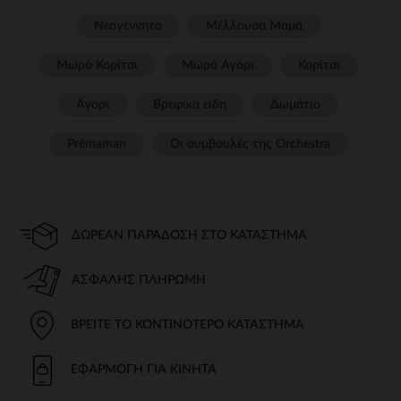
Νεογέννητο
Μέλλουσα Μαμά
Μωρό Κορίτσι
Μωρό Αγόρι
Κορίτσι
Αγόρι
Βρεφικα ειδη
Δωμάτιο
Prémaman
Οι συμβουλές της Orchestra​
ΔΩΡΕΆΝ ΠΑΡΆΔΟΣΗ ΣΤΟ ΚΑΤΆΣΤΗΜΑ
ΑΣΦΑΛΉΣ ΠΛΗΡΩΜΉ
ΒΡΕΊΤΕ ΤΟ ΚΟΝΤΙΝΌΤΕΡΟ ΚΑΤΆΣΤΗΜΑ
ΕΦΑΡΜΟΓΉ ΓΙΑ ΚΙΝΗΤΆ