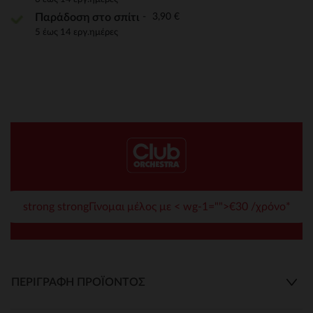
3,90 €
Παράδοση στο σπίτι
5 έως 14 εργ.ημέρες
strong strongΓίνομαι μέλος με < wg-1="">€30 /χρόνο*
ΠΕΡΙΓΡΑΦΉ ΠΡΟΪΌΝΤΟΣ