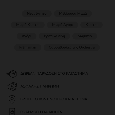
Νεογέννητο
Μέλλουσα Μαμά
Μωρό Κορίτσι
Μωρό Αγόρι
Κορίτσι
Αγόρι
Βρεφικα ειδη
Δωμάτιο
Prémaman
Οι συμβουλές της Orchestra​
ΔΩΡΕΆΝ ΠΑΡΆΔΟΣΗ ΣΤΟ ΚΑΤΆΣΤΗΜΑ
ΑΣΦΑΛΉΣ ΠΛΗΡΩΜΉ
ΒΡΕΊΤΕ ΤΟ ΚΟΝΤΙΝΌΤΕΡΟ ΚΑΤΆΣΤΗΜΑ
ΕΦΑΡΜΟΓΉ ΓΙΑ ΚΙΝΗΤΆ