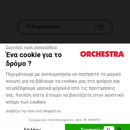
Η Δωροκάρτα
Συνεχίστε χωρίς συγκατάθεση
Ένα cookie για το
Γενικοί 'Οροι Πώλησης
δρόμο ?
Νομικοί Όροι
*Εμπορικες προσφορες
Περιμένουμε με ανυπομονησία να πατήσετε το μαγικό
κουμπί για να βάλουμε τα cookies μας στο φούρνο και
Προσωπικά δεδομένα
να μαζέψουμε μερικά ψίχουλα από τις προτιμήσεις
Διαχείρηση των cookies
σας. Λοιπόν, είστε έτοιμοι να βουτήξετε στον γευστικό
Προσβασιμότητα: μη συμμορφούμενη
3
Μπλε
Μπλε
χρονών
κόσμο των cookies
H Orchestra συμμετέχει στον κωδικά δεοντολογίας και στο σύστημα
μεσολάβησης της Γαλλικής Ομοσπονδίας Ηλεκτρονικού Εμπορίου.
Διαβάζω την πολιτική απορρήτου
Δυνατότητα πληρωμής με
Συμφωνίες πιστοποιημένες από
Ελλάδα
Λίστα 
ΠΡΟΣΘΉΚΗ ΣΤΟ ΚΑΛΆΘΙ
Επιλέγω
Συμφωνώ με όλα
EL
FR