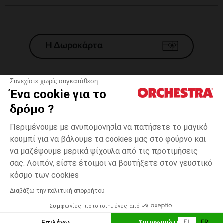
Η Δωροκάρτα
Συνεχίστε χωρίς συγκατάθεση
Ένα cookie για το
Γενικοί 'Οροι Πώλησης
δρόμο ?
Νομικοί Όροι
*Εμπορικες προσφορες
Περιμένουμε με ανυπομονησία να πατήσετε το μαγικό
κουμπί για να βάλουμε τα cookies μας στο φούρνο και
Προσωπικά δεδομένα
να μαζέψουμε μερικά ψίχουλα από τις προτιμήσεις
Διαχείρηση των cookies
σας. Λοιπόν, είστε έτοιμοι να βουτήξετε στον γευστικό
Προσβασιμότητα: μη συμμορφούμενη
3
Μπλε
Μπλε
χρονών
κόσμο των cookies
H Orchestra συμμετέχει στον κωδικά δεοντολογίας και στο σύστημα
μεσολάβησης της Γαλλικής Ομοσπονδίας Ηλεκτρονικού Εμπορίου.
Διαβάζω την πολιτική απορρήτου
Δυνατότητα πληρωμής με
Συμφωνίες πιστοποιημένες από
Ελλάδα
Λίστα 
ΠΡΟΣΘΉΚΗ ΣΤΟ ΚΑΛΆΘΙ
Επιλέγω
Συμφωνώ με όλα
EL
FR