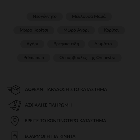
Νεογέννητο
Μέλλουσα Μαμά
Μωρό Κορίτσι
Μωρό Αγόρι
Κορίτσι
Αγόρι
Βρεφικα ειδη
Δωμάτιο
Prémaman
Οι συμβουλές της Orchestra​
ΔΩΡΕΆΝ ΠΑΡΆΔΟΣΗ ΣΤΟ ΚΑΤΆΣΤΗΜΑ
ΑΣΦΑΛΉΣ ΠΛΗΡΩΜΉ
ΒΡΕΊΤΕ ΤΟ ΚΟΝΤΙΝΌΤΕΡΟ ΚΑΤΆΣΤΗΜΑ
ΕΦΑΡΜΟΓΉ ΓΙΑ ΚΙΝΗΤΆ