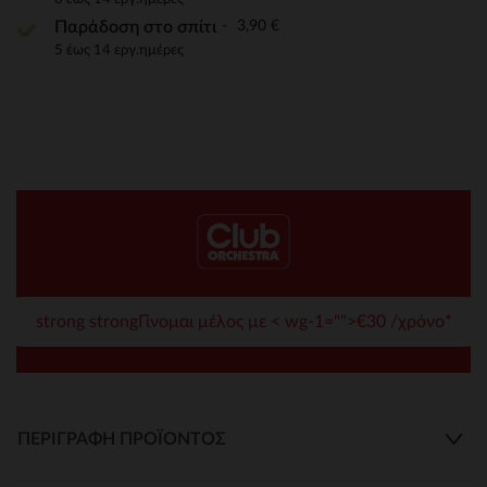
3,90 €
Παράδοση στο σπίτι
5 έως 14 εργ.ημέρες
strong strongΓίνομαι μέλος με < wg-1="">€30 /χρόνο*
ΠΕΡΙΓΡΑΦΉ ΠΡΟΪΌΝΤΟΣ