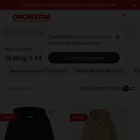
×
ΠΑΡΆΔΟΣΗ ΚΑΤ' ΟΊΚΟΝ ΔΩΡΕΑΝ ΑΠΌ €60 ΓΙΑ ΤΑ ΜΈΛΗ ΤΟΥ CLUB*
Συνδεθείτε στον λογαριασμό
σας και τα προνόμιά σας
ΝΕΑ ΘΕΜΑΤΑ
Skating 3-14 χρονών
Σύνδεση/Εγγραφή
Skate vibe for me 3-14 χρονών
Skater Mood 3-14 χρονών
Ch
9 προϊόντα
Ταξινόμηση | Φίλτρο
0
Λίστα προτιμήσεων
Λίστα π
SALES*
SALES*