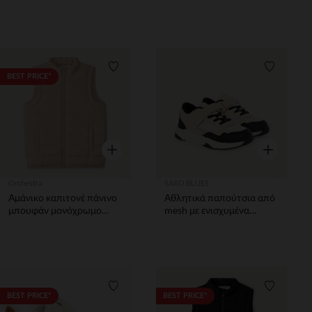
stopper αγόρι
αγόρι
Λίστα προτιμήσεων
Λίστα π
BEST PRICE*
Γρήγορη επισκόπηση
Γρήγορη επ
Orchestra
SAXO BLUES
Αμάνικο καπιτονέ πάνινο
Αθλητικά παπούτσια από
μπουφάν μονόχρωμο
mesh με ενισχυμένα
αγόρι
σημεία αγόρι
Λίστα προτιμήσεων
Λίστα π
BEST PRICE*
BEST PRICE*