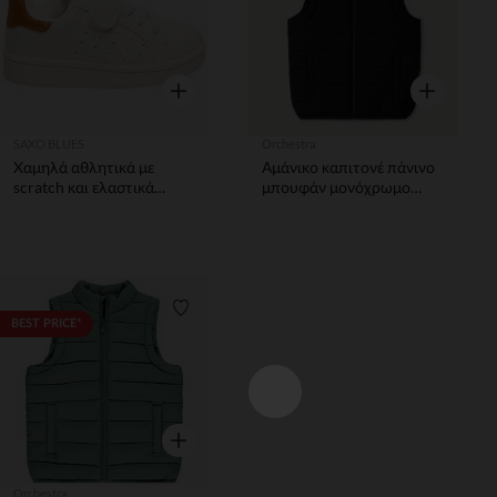
Γρήγορη επισκόπηση
Γρήγορη επ
SAXO BLUES
Orchestra
Χαμηλά αθλητικά με
Αμάνικο καπιτονέ πάνινο
scratch και ελαστικά
μπουφάν μονόχρωμο
κορδόνια αγόρι
αγόρι
Λίστα προτιμήσεων
BEST PRICE*
Γρήγορη επισκόπηση
Orchestra