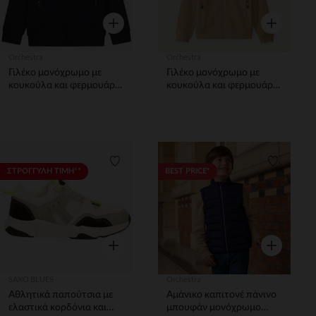
Γρήγορη επισκόπηση
Γρήγορη επ
Orchestra
Orchestra
Γιλέκο μονόχρωμο με
Γιλέκο μονόχρωμο με
κουκούλα και φερμουάρ
κουκούλα και φερμουάρ
αγόρι
αγόρι
Λίστα προτιμήσεων
Λίστα π
ΣΤΡΟΓΓΥΛΗ ΤΙΜΗ**
BEST PRICE*
Γρήγορη επισκόπηση
Γρήγορη επ
SAXO BLUES
Orchestra
Αθλητικά παπούτσια με
Αμάνικο καπιτονέ πάνινο
ελαστικά κορδόνια και
μπουφάν μονόχρωμο