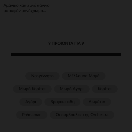
Αμάνικο καπιτονέ πάνινο
μπουφάν μονόχρωμο
αγόρι
9 ΠΡΟΙΌΝΤΑ ΓΙΑ 9
Νεογέννητο
Μέλλουσα Μαμά
Μωρό Κορίτσι
Μωρό Αγόρι
Κορίτσι
Αγόρι
Βρεφικα ειδη
Δωμάτιο
Prémaman
Οι συμβουλές της Orchestra​