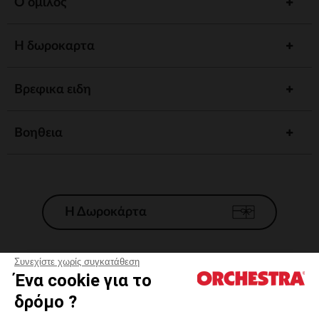
Ο ομιλος
Η δωροκαρτα
Βρεφικα ειδη
Βοηθεια
Η Δωροκάρτα
Συνεχίστε χωρίς συγκατάθεση
Ένα cookie για το
Γενικοί 'Οροι Πώλησης
δρόμο ?
Νομικοί Όροι