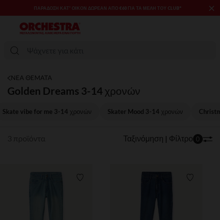
×
ΠΑΡΆΔΟΣΗ ΚΑΤ' ΟΊΚΟΝ ΔΩΡΕΑΝ ΑΠΌ €60 ΓΙΑ ΤΑ ΜΈΛΗ ΤΟΥ CLUB*
ΝΕΑ ΘΕΜΑΤΑ
Golden Dreams 3-14 χρονών
Skate vibe for me 3-14 χρονών
Skater Mood 3-14 χρονών
Christ
3 προϊόντα
Ταξινόμηση | Φίλτρο
0
Λίστα προτιμήσεων
Λίστα π