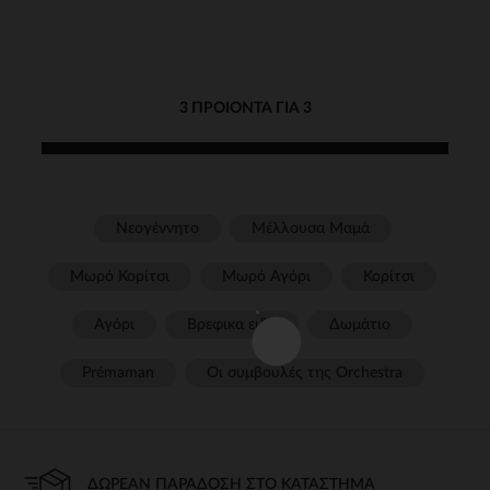
ύφασμα με κορδόνια και
βέλκρο αγόρι
3 ΠΡΟΙΌΝΤΑ ΓΙΑ 3
Νεογέννητο
Μέλλουσα Μαμά
Μωρό Κορίτσι
Μωρό Αγόρι
Κορίτσι
Αγόρι
Βρεφικα ειδη
Δωμάτιο
Prémaman
Οι συμβουλές της Orchestra​
ΔΩΡΕΆΝ ΠΑΡΆΔΟΣΗ ΣΤΟ ΚΑΤΆΣΤΗΜΑ