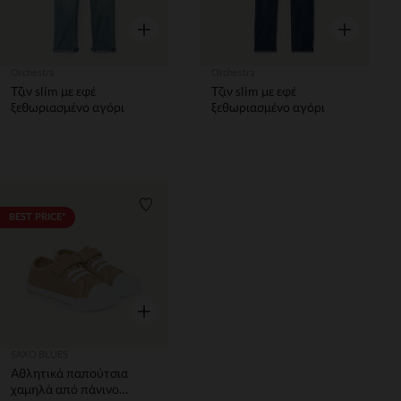
Γρήγορη επισκόπηση
Γρήγορη επ
Orchestra
Orchestra
Τζιν slim με εφέ
Τζιν slim με εφέ
ξεθωριασμένο αγόρι
ξεθωριασμένο αγόρι
Λίστα προτιμήσεων
BEST PRICE*
Γρήγορη επισκόπηση
SAXO BLUES
Αθλητικά παπούτσια
χαμηλά από πάνινο