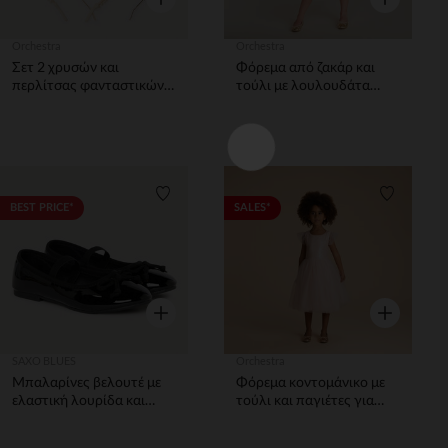
Orchestra
Orchestra
Σετ 2 χρυσών και
Φόρεμα από ζακάρ και
περλίτσας φανταστικών
τούλι με λουλουδάτα
κορδελών για κορίτσια
σχέδια κορίτσι
Λίστα προτιμήσεων
Λίστα π
BEST PRICE*
SALES*
Γρήγορη επισκόπηση
Γρήγορη επ
SAXO BLUES
Orchestra
Μπαλαρίνες βελουτέ με
Φόρεμα κοντομάνικο με
ελαστική λουρίδα και
τούλι και παγιέτες για
φιόγκο κορίτσι
κορίτσι