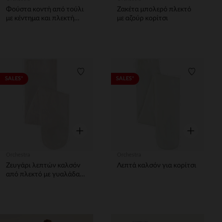
Φούστα κοντή από τούλι
Ζακέτα μπολερό πλεκτό
με κέντημα και πλεκτή
με αζούρ κορίτσι
μέση για κορίτσι
Λίστα προτιμήσεων
Λίστα π
SALES*
SALES*
Γρήγορη επισκόπηση
Γρήγορη επ
Orchestra
Orchestra
Ζευγάρι λεπτών καλσόν
Λεπτά καλσόν για κορίτσι
από πλεκτό με γυαλάδα
για κορίτσι