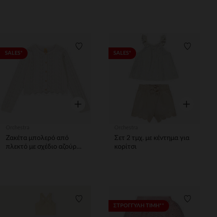
κορίτσι
για κορίτσι
Λίστα προτιμήσεων
Λίστα π
SALES*
SALES*
Γρήγορη επισκόπηση
Γρήγορη επ
Orchestra
Orchestra
Ζακέτα μπολερό από
Σετ 2 τμχ. με κέντημα για
πλεκτό με σχέδιο αζούρ
κορίτσι
και glitter κορίτσι
Λίστα προτιμήσεων
Λίστα π
ΣΤΡΟΓΓΥΛΗ ΤΙΜΗ**