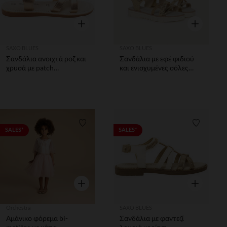
Γρήγορη επισκόπηση
Γρήγορη επ
SAXO BLUES
SAXO BLUES
Σανδάλια ανοιχτά ροζ και
Σανδάλια με εφέ φιδιού
χρυσά με patch
και ενισχυμένες σόλες
πεταλούδα κορίτσι
κορίτσι
Λίστα προτιμήσεων
Λίστα π
SALES*
SALES*
Γρήγορη επισκόπηση
Γρήγορη επ
Orchestra
SAXO BLUES
Αμάνικο φόρεμα bi-
Σανδάλια με φαντεζί