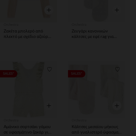
Γρήγορη επισκόπηση
Γρήγορη επ
Orchestra
Orchestra
Ζακέτα μπολερό από
Ζευγάρι κανονικών
πλεκτό με σχέδιο αζούρ
κάλτσες με εφέ rag για
κορίτσι
κορίτσι
Λίστα προτιμήσεων
Λίστα π
SALES*
SALES*
Γρήγορη επισκόπηση
Γρήγορη επ
Orchestra
Orchestra
Αμάνικο σορτσάκι γάμου
Κάλτσες μεσαίου μήκους
σε υφασμάτινο ζακάρ για
από γυαλιστερό ύφασμα