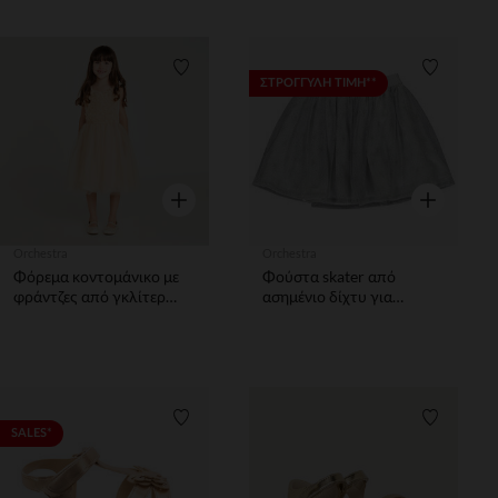
Λίστα προτιμήσεων
Λίστα π
ΣΤΡΟΓΓΥΛΗ ΤΙΜΗ**
Γρήγορη επισκόπηση
Γρήγορη επ
Orchestra
Orchestra
Φόρεμα κοντομάνικο με
Φούστα skater από
φράντζες από γκλίτερ
ασημένιο δίχτυ για
κορίτσι
κορίτσι
Λίστα προτιμήσεων
Λίστα π
SALES*