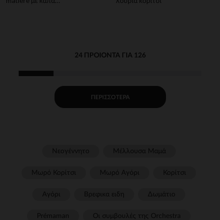
matière με κάπα
λουριά κορίτσι
πεταλούδα για κορίτσι
24 ΠΡΟΙΌΝΤΑ ΓΙΑ 126
ΠΕΡΙΣΣΌΤΕΡΑ
Νεογέννητο
Μέλλουσα Μαμά
Μωρό Κορίτσι
Μωρό Αγόρι
Κορίτσι
Αγόρι
Βρεφικα ειδη
Δωμάτιο
Prémaman
Οι συμβουλές της Orchestra​