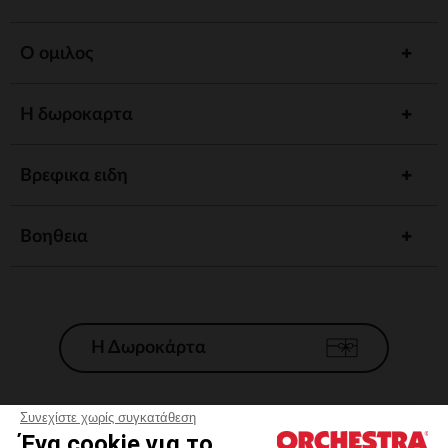
Ο ομιλος
Η δωροκαρτα
Βρεφικα ειδη
Βοηθεια
Η Δωροκάρτα
Συνεχίστε χωρίς συγκατάθεση
Ένα cookie για το