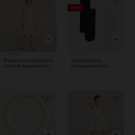
Λίστα προτιμήσεων
Λίστα π
SALES*
Γρήγορη επισκόπηση
Γρήγορη επ
Orchestra
Orchestra
Φορεμα 2-σε-1 με ανοιχτή
Σετ από 2 λεπτά
πλάτη σε σχήμα καρδιάς
μονόχρωμα καλσόν
κορίτσι
κορίτσι
Λίστα προτιμήσεων
Λίστα π
Γρήγορη επισκόπηση
Γρήγορη επ