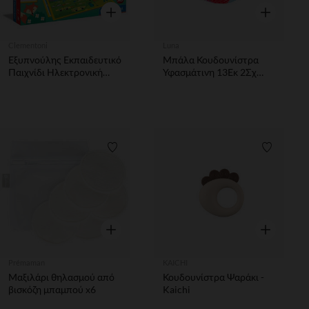
Γρήγορη επισκόπηση
Γρήγορη επ
Clementoni
Luna
Εξυπνούλης Εκπαιδευτικό
Μπάλα Κουδουνίστρα
Παιχνίδι Ηλεκτρονική
Υφασμάτινη 13Εκ 2Σχ
Εγκυκλοπαίδεια Για 5-7
Luna
Χρονών
Λίστα προτιμήσεων
Λίστα π
Γρήγορη επισκόπηση
Γρήγορη επ
Prémaman
KAICHI
Μαξιλάρι θηλασμού από
Κουδουνίστρα Ψαράκι -
βισκόζη μπαμπού x6
Kaichi