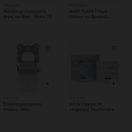
Prémaman
Baby Planet
Ψαλίδια με στρογγυλές
BABY PLANET Υγρό
άκρες και θήκη - Aloha 2.0
Πιάτων για Βρεφικά
Σκεύη 425ml
Λίστα προτιμήσεων
Λίστα π
Γρήγορη επισκόπηση
Γρήγορη επ
Prémaman
Prémaman
Σιλικόνη μασώμενος
Lot de 2 panier de
Miamix - Μπλε
rangement Tiny Flowers