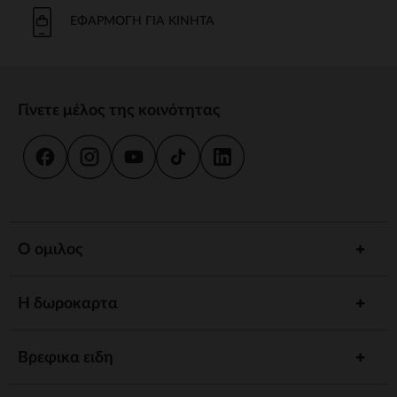
Το μπάνιο και η καθημερινή φροντίδα είναι στιγμές κοινής χρήσης.
Προσφέρουμε strong wg-1="">εργονομικές strongstrong wg-
ΕΦΑΡΜΟΓΉ ΓΙΑ ΚΙΝΗΤΆ
2="strongκαι
κιτ strongγια να εξασφαλίσουμε την υγιεινή και την
ευεξία του παιδιού σας.
γεύμα
Γίνετε μέλος της κοινότητας
Συνοδέψτε το παιδί σας στην ανακάλυψη γεύσεων με strong wg-
1="strongstrong wg-2="">ψηλό strongκαι strong wg-
3="">προσαρμοσμένα strongΤα αξεσουάρ μας έχουν σχεδιαστεί για
να συνδυάζουν πρακτικότητα και άνεση.
ύπνος
Ένα strong wg-1="">άνετο strongκαι ένα χαλαρωτικό περιβάλλον
προωθούν γαλήνιες νύχτες. Ανάμεσα σε strong wg-2="strongstrong
Ο ομιλος
wg-3="">προσαρμοσμένα strongκαι καθησυχαστικά νυχτερινά
φώτα, έχουμε τα πάντα για έναν ήσυχο ύπνο.
Η δωροκαρτα
Αφύπνιση
Τονώστε την περιέργεια του παιδιού σας με strong wg-1="">χαλάκια
strongstrong wg-2="">μουσικά strongκαι strong wg-
Βρεφικα ειδη
3="">διαδραστικά strongΚάθε στάδιο ανάπτυξης είναι μια
συναρπαστική ανακάλυψη.