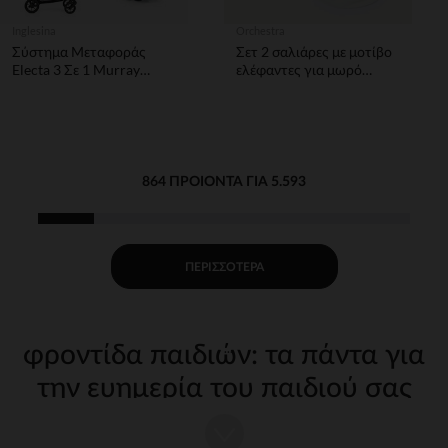
Inglesina
Orchestra
Σύστημα Μεταφοράς
Σετ 2 σαλιάρες με μοτίβο
Electa 3 Σε 1 Murray
ελέφαντες για μωρό
Green + Κάθισμα
αγόρι
Αυτοκινήτου Darwin
Infant I-Size Ivy Green
864 ΠΡΟΙΌΝΤΑ ΓΙΑ 5.593
ΠΕΡΙΣΣΌΤΕΡΑ
φροντίδα παιδιών: τα πάντα για
την ευημερία του παιδιού σας
Η φροντίδα του παιδιού σας από τις πρώτες μέρες απαιτεί
κατάλληλα, ποιοτικά αξεσουάρ. Στην Orchestra, προσφέρουμε μια