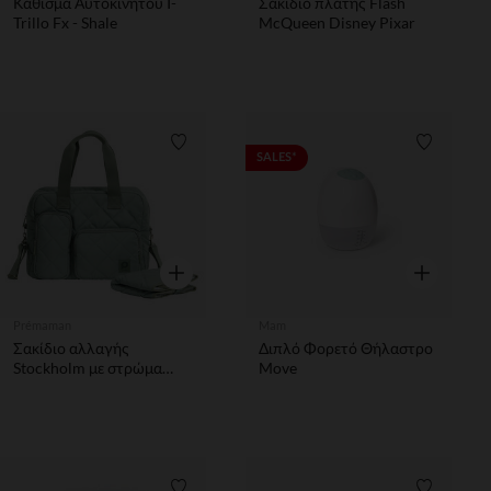
Κάθισμα Αυτοκινήτου I-
Σακίδιο πλάτης Flash
Trillo Fx - Shale
McQueen Disney Pixar
Λίστα προτιμήσεων
Λίστα π
SALES*
Γρήγορη επισκόπηση
Γρήγορη επ
Prémaman
Mam
Σακίδιο αλλαγής
Διπλό Φορετό Θήλαστρο
Stockholm με στρώμα
Move
αλλαξιέρας σε πράσινο
χρώμα