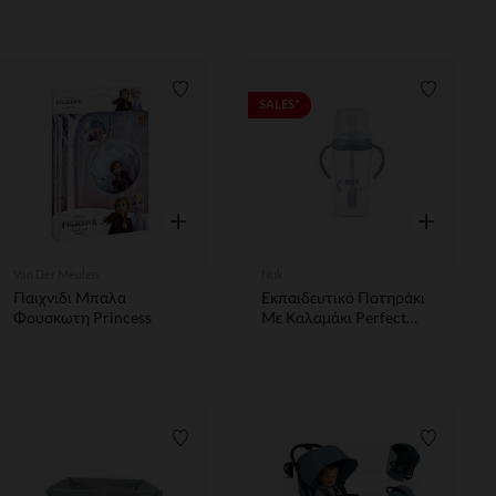
Λίστα προτιμήσεων
Λίστα π
SALES*
Γρήγορη επισκόπηση
Γρήγορη επ
Van Der Meulen
Nuk
Παιχνιδι Μπαλα
Εκπαιδευτικό Ποτηράκι
Φουσκωτη Princess
Με Καλαμάκι Perfect
Match 8m+ 260ml
Pengiun Nuk
Λίστα προτιμήσεων
Λίστα π