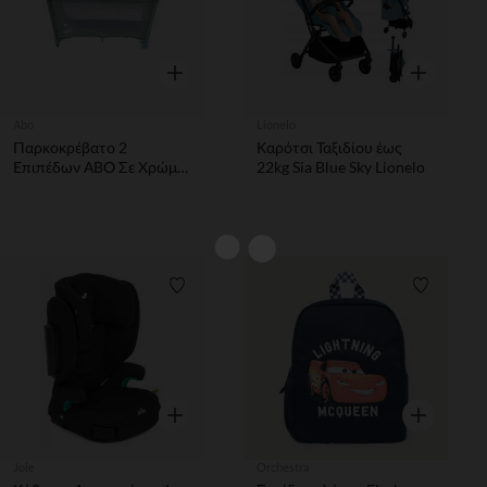
Γρήγορη επισκόπηση
Γρήγορη επ
Abo
Lionelo
Παρκοκρέβατο 2
Καρότσι Ταξιδίου έως
Επιπέδων ΑΒΟ Σε Χρώμα
22kg Sia Blue Sky Lionelo
Μέντας
Λίστα προτιμήσεων
Λίστα π
Γρήγορη επισκόπηση
Γρήγορη επ
Joie
Orchestra