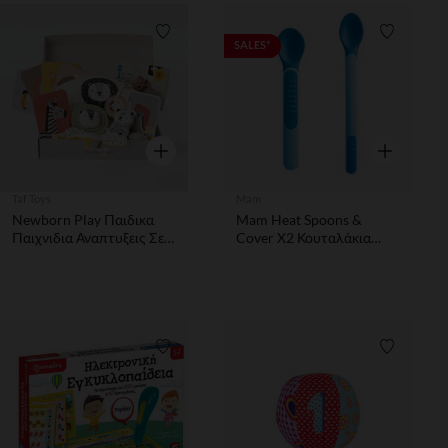
Λίστα προτιμήσεων
Λίστα π
SALES*
Γρήγορη επισκόπηση
Γρήγορη επ
Taf Toys
Mam
Newborn Play Παιδικα
Mam Heat Spoons &
Παιχνιδια Αναπτυξεις Σε
Cover X2 Κουταλάκια
Συσκευασια Δωρου
Βρεφικά Θερμοευαίσθητα
Develop & Kit
6+ Mηνών Μπλε 2
τεμάχια
Λίστα προτιμήσεων
Λίστα π