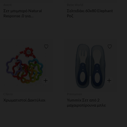
Avent
Bebe World
Σετ μπιμπερό Natural
Σελτεδάκι 60x80 Elephant
Response .0 για
Ροζ
νεογέννητα
Λίστα προτιμήσεων
Λίστα π
Γρήγορη επισκόπηση
Γρήγορη επ
Chicco
Prémaman
Χρωματιστοί Δακτύλιοι
Yummix Σετ από 2
μαχαιροπίρουνα μπλε