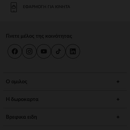
Το μπάνιο και η καθημερινή φροντίδα είναι στιγμές κοινής χρήσης.
Προσφέρουμε strong wg-1="">εργονομικές strongstrong wg-
ΕΦΑΡΜΟΓΉ ΓΙΑ ΚΙΝΗΤΆ
2="strongκαι
κιτ strongγια να εξασφαλίσουμε την υγιεινή και την
ευεξία του παιδιού σας.
γεύμα
Γίνετε μέλος της κοινότητας
Συνοδέψτε το παιδί σας στην ανακάλυψη γεύσεων με strong wg-
1="strongstrong wg-2="">ψηλό strongκαι strong wg-
3="">προσαρμοσμένα strongΤα αξεσουάρ μας έχουν σχεδιαστεί για
να συνδυάζουν πρακτικότητα και άνεση.
ύπνος
Ένα strong wg-1="">άνετο strongκαι ένα χαλαρωτικό περιβάλλον
προωθούν γαλήνιες νύχτες. Ανάμεσα σε strong wg-2="strongstrong
Ο ομιλος
wg-3="">προσαρμοσμένα strongκαι καθησυχαστικά νυχτερινά
φώτα, έχουμε τα πάντα για έναν ήσυχο ύπνο.
Η δωροκαρτα
Αφύπνιση
Τονώστε την περιέργεια του παιδιού σας με strong wg-1="">χαλάκια
strongstrong wg-2="">μουσικά strongκαι strong wg-
Βρεφικα ειδη
3="">διαδραστικά strongΚάθε στάδιο ανάπτυξης είναι μια
συναρπαστική ανακάλυψη.