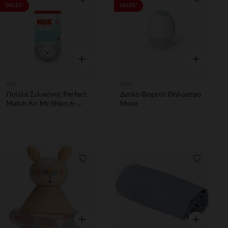
Λίστα προτιμήσεων
Λίστα π
SALES*
SALES*
Γρήγορη επισκόπηση
Γρήγορη επ
Nuk
Mam
Πιπίλα Σιλικόνης Perfect
Διπλό Φορετό Θήλαστρο
Match Air Με Θήκη 6-
Move
18m Polar Bear Nuk
Λίστα προτιμήσεων
Λίστα π
Γρήγορη επισκόπηση
Γρήγορη επ