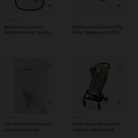
Γρήγορη επισκόπηση
Γρήγορη επ
BABYJEM
Luna
Αδιάβροχη Σαλιάρα
Κουδουνίστρα Ζωάκια Με
Ανθεκτική στους Λεκέδες
Ρόδες Ύφασματινα 12X9
Σκούρη Μπλε DINOSAUR
5εκ. 5 Σxέδια Luna - 1τμχ
BABYJEM
Λίστα προτιμήσεων
Λίστα π
Γρήγορη επισκόπηση
Γρήγορη επ
Prémaman
Cybex
"Σετ από 5 ελαστικά μιας
Υπερ-συμπαγές καρότσι
χρήσης εσώρουχα
ταξιδιού Agis almond
Μέγεθος S/M"