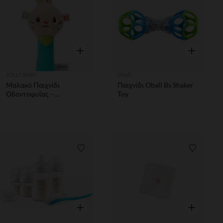
Γρήγορη επισκόπηση
Γρήγορη επ
JOLLY BABY
Oball
Μαλακό Παιχνίδι
Παιχνίδι Oball Bs Shaker
Οδοντοφυΐας –
Toy
Κουδουνίστρα Rabbit
Λίστα προτιμήσεων
Λίστα π
Γρήγορη επισκόπηση
Γρήγορη επ