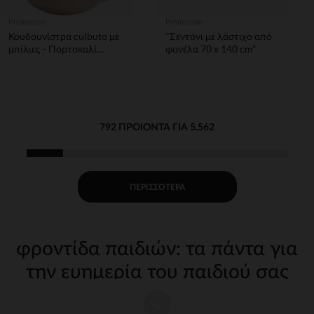
Prémaman
Prémaman
Κουδουνίστρα culbuto με
"Σεντόνι με λάστιχο από
μπίλιες - Πορτοκαλί
φανέλα 70 x 140 cm"
λαγός
792 ΠΡΟΙΌΝΤΑ ΓΙΑ 5.562
ΠΕΡΙΣΣΌΤΕΡΑ
φροντίδα παιδιών: τα πάντα για
την ευημερία του παιδιού σας
Η φροντίδα του παιδιού σας από τις πρώτες μέρες απαιτεί
κατάλληλα, ποιοτικά αξεσουάρ. Στην Orchestra, προσφέρουμε μια