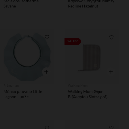
Sac à dos isotherme -
Καρέκλα Φαγητού Mimzy
Savane
Recline Hazelnut
Λίστα προτιμήσεων
Λίστα π
SALES*
Γρήγορη επισκόπηση
Γρήγορη επ
Prémaman
Walking Mum
Μάσκα μπάνιου Little
Walking Mum Θήκη
Lagoon - μπλε
Βιβλιαρίου Sintra ροζ
Μπεζ