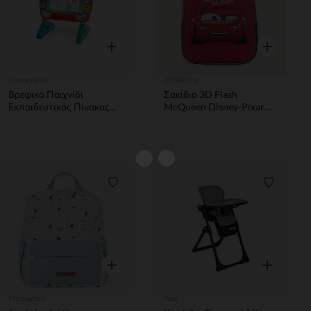
Γρήγορη επισκόπηση
Γρήγορη επ
Clementoni
Orchestra
Βρεφικό Παιχνίδι
Σακίδιο 3D Flash
Εκπαιδευτικός Πίνακας
McQueen Disney-Pixar
(Μιλάει Ελληνικά)
αγόρι
Λίστα προτιμήσεων
Λίστα π
Γρήγορη επισκόπηση
Γρήγορη επ
Prémaman
Joie