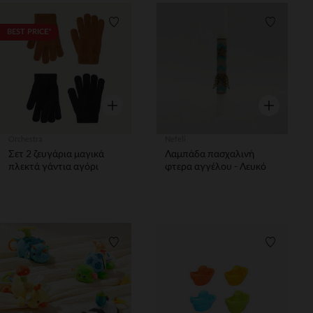
Λίστα προτιμήσεων
Λίστα π
BEST PRICE*
Γρήγορη επισκόπηση
Γρήγορη επ
Orchestra
Nefeli
Σετ 2 ζευγάρια μαγικά
Λαμπάδα πασχαλινή
πλεκτά γάντια αγόρι
φτερα αγγέλου - Λευκό
Λίστα προτιμήσεων
Λίστα π