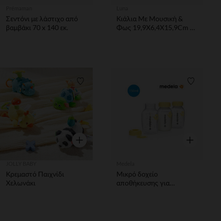
Prémaman
Luna
Σεντόνι με λάστιχο από
Κιάλια Με Μουσική &
βαμβάκι 70 x 140 εκ.
Φως 19,9Χ6,4Χ15,9Cm 2
Χρώματα Luna -1τμχ
Λίστα προτιμήσεων
Λίστα π
Γρήγορη επισκόπηση
Γρήγορη επ
JOLLY BABY
Medela
Κρεμαστό Παιχνίδι
Μικρό δοχείο
Χελωνάκι
αποθήκευσης για
μπιμπερό μητρικού
γάλακτος 150 ml