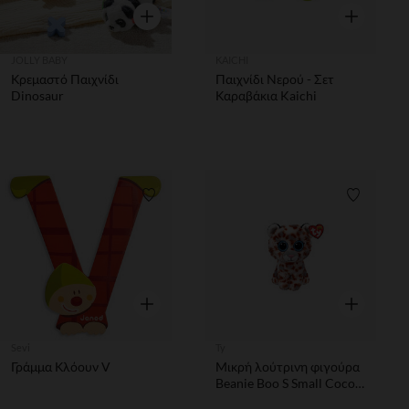
Γρήγορη επισκόπηση
Γρήγορη επ
JOLLY BABY
KAICHI
Κρεμαστό Παιχνίδι
Παιχνίδι Νερού - Σετ
Dinosaur
Καραβάκια Kaichi
Λίστα προτιμήσεων
Λίστα π
Γρήγορη επισκόπηση
Γρήγορη επ
Sevi
Ty
Γράμμα Κλόουν V
Μικρή λούτρινη φιγούρα
Beanie Boo S Small Coco
το λεοπάρδαλο