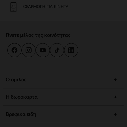
Το μπάνιο και η καθημερινή φροντίδα είναι στιγμές κοινής χρήσης.
Προσφέρουμε strong wg-1="">εργονομικές strongstrong wg-
ΕΦΑΡΜΟΓΉ ΓΙΑ ΚΙΝΗΤΆ
2="strongκαι
κιτ strongγια να εξασφαλίσουμε την υγιεινή και την
ευεξία του παιδιού σας.
γεύμα
Γίνετε μέλος της κοινότητας
Συνοδέψτε το παιδί σας στην ανακάλυψη γεύσεων με strong wg-
1="strongstrong wg-2="">ψηλό strongκαι strong wg-
3="">προσαρμοσμένα strongΤα αξεσουάρ μας έχουν σχεδιαστεί για
να συνδυάζουν πρακτικότητα και άνεση.
ύπνος
Ένα strong wg-1="">άνετο strongκαι ένα χαλαρωτικό περιβάλλον
προωθούν γαλήνιες νύχτες. Ανάμεσα σε strong wg-2="strongstrong
Ο ομιλος
wg-3="">προσαρμοσμένα strongκαι καθησυχαστικά νυχτερινά
φώτα, έχουμε τα πάντα για έναν ήσυχο ύπνο.
Η δωροκαρτα
Αφύπνιση
Τονώστε την περιέργεια του παιδιού σας με strong wg-1="">χαλάκια
strongstrong wg-2="">μουσικά strongκαι strong wg-
Βρεφικα ειδη
3="">διαδραστικά strongΚάθε στάδιο ανάπτυξης είναι μια
συναρπαστική ανακάλυψη.