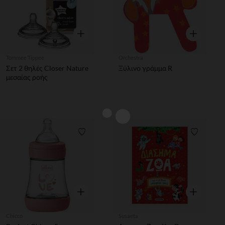
Γρήγορη επισκόπηση
Γρήγορη επ
Tommee Tippee
Orchestra
Σετ 2 θηλές Closer Nature
Ξύλινο γράμμα R
μεσαίας ροής
Λίστα προτιμήσεων
Λίστα π
Γρήγορη επισκόπηση
Γρήγορη επ
Chicco
Susaeta