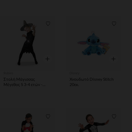
Λίστα προτιμήσεων
Λίστα π
Γρήγορη επισκόπηση
Γρήγορη επ
Rubies
Disney
Στολή Μάγισσας
Χνουδωτό Disney Stitch
Μέγεθος S 3-4 ετών -
20εκ.
Μαύρο
Λίστα προτιμήσεων
Λίστα π