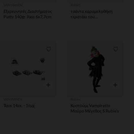
VAN MANEN
Rubies
Εξερευνητές Διαστήματος
τσάντα καραμελοθήκη
Putty 140gr 9ass 6x7,7cm
τερατάκι του
Φρανκενστάιν με χέρια και
πόδια πράσινο
Λίστα προτιμήσεων
Λίστα π
Γρήγορη επισκόπηση
Γρήγορη επ
VAN MANEN
Rubies
Τανκ 14εκ. - 1τμχ
Κοστούμι Vampirette
Μαύρο Μέγεθος S Rubie's