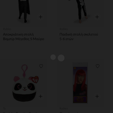
Γρήγορη επισκόπηση
Γρήγορη επ
Rubies
Rubies
Αποκριάτικη στολή
Παιδική στολή σκελετού
Βαμπίρ Μέγεθος S Μαύρο
5-6 ετών
Λίστα προτιμήσεων
Λίστα π
Γρήγορη επισκόπηση
Γρήγορη επ
Ty
Rubies