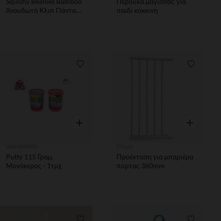
Squishy Beanies Bamboo
Περούκα μάγισσας για
Χνουδωτό Κλιπ Πάντα
παιδί κόκκινη
Λευκό Και Μαύρο TY
Λίστα προτιμήσεων
Λίστα π
Γρήγορη επισκόπηση
Γρήγορη επ
VAN MANEN
Chicco
Putty 115 Γραμ.
Προέκταση για μπαριέρα
Μονόκερος - 1τμχ
πόρτας 360mm