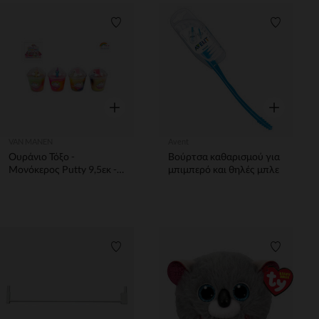
Λίστα προτιμήσεων
Λίστα π
Γρήγορη επισκόπηση
Γρήγορη επ
VAN MANEN
Avent
Ουράνιο Τόξο -
Βούρτσα καθαρισμού για
Μονόκερος Putty 9,5εκ -
μπιμπερό και θηλές μπλε
1τμχ
Λίστα προτιμήσεων
Λίστα π