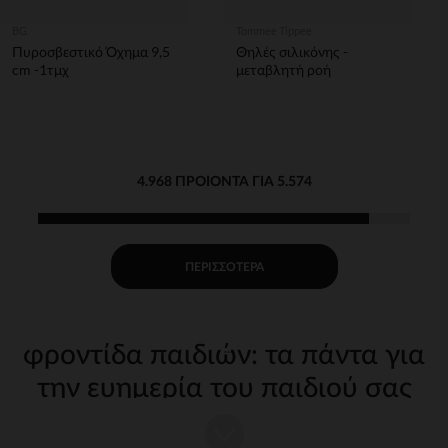
BG
Tommee Tippee
Πυροσβεστικό Όχημα 9,5
Θηλές σιλικόνης -
cm -1τμχ
μεταβλητή ροή
4.968 ΠΡΟΙΌΝΤΑ ΓΙΑ 5.574
ΠΕΡΙΣΣΌΤΕΡΑ
φροντίδα παιδιών: τα πάντα για
την ευημερία του παιδιού σας
Η φροντίδα του παιδιού σας από τις πρώτες μέρες απαιτεί
κατάλληλα, ποιοτικά αξεσουάρ. Στην Orchestra, προσφέρουμε μια