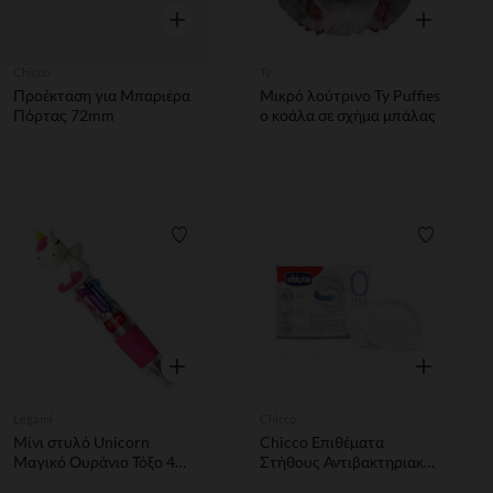
Γρήγορη επισκόπηση
Γρήγορη επ
Chicco
Ty
Προέκταση για Μπαριέρα
Μικρό λούτρινο Ty Puffies
Πόρτας 72mm
ο κοάλα σε σχήμα μπάλας
Λίστα προτιμήσεων
Λίστα π
Γρήγορη επισκόπηση
Γρήγορη επ
Legami
Chicco
Μίνι στυλό Unicorn
Chicco Επιθέματα
Μαγικό Ουράνιο Τόξο 4
Στήθους Αντιβακτηριακά
Χρωμάτων
- 30 τμχ