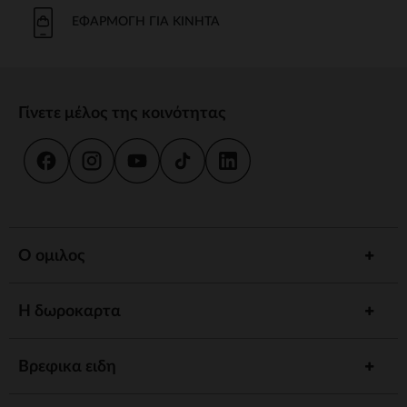
Το μπάνιο και η καθημερινή φροντίδα είναι στιγμές κοινής χρήσης.
Προσφέρουμε strong wg-1="">εργονομικές strongstrong wg-
ΕΦΑΡΜΟΓΉ ΓΙΑ ΚΙΝΗΤΆ
2="strongκαι
κιτ strongγια να εξασφαλίσουμε την υγιεινή και την
ευεξία του παιδιού σας.
γεύμα
Γίνετε μέλος της κοινότητας
Συνοδέψτε το παιδί σας στην ανακάλυψη γεύσεων με strong wg-
1="strongstrong wg-2="">ψηλό strongκαι strong wg-
3="">προσαρμοσμένα strongΤα αξεσουάρ μας έχουν σχεδιαστεί για
να συνδυάζουν πρακτικότητα και άνεση.
ύπνος
Ένα strong wg-1="">άνετο strongκαι ένα χαλαρωτικό περιβάλλον
προωθούν γαλήνιες νύχτες. Ανάμεσα σε strong wg-2="strongstrong
Ο ομιλος
wg-3="">προσαρμοσμένα strongκαι καθησυχαστικά νυχτερινά
φώτα, έχουμε τα πάντα για έναν ήσυχο ύπνο.
Η δωροκαρτα
Αφύπνιση
Τονώστε την περιέργεια του παιδιού σας με strong wg-1="">χαλάκια
strongstrong wg-2="">μουσικά strongκαι strong wg-
Βρεφικα ειδη
3="">διαδραστικά strongΚάθε στάδιο ανάπτυξης είναι μια
συναρπαστική ανακάλυψη.