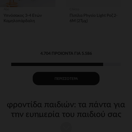
Abo
Chicco
Υπνόσακος 3-4 Ετών
Πιπίλα Physio Light Ροζ 2-
Καμηλοπάρδαλη
6Μ (2Τμχ)
4.704 ΠΡΟΙΌΝΤΑ ΓΙΑ 5.586
ΠΕΡΙΣΣΌΤΕΡΑ
φροντίδα παιδιών: τα πάντα για
την ευημερία του παιδιού σας
Η φροντίδα του παιδιού σας από τις πρώτες μέρες απαιτεί
κατάλληλα, ποιοτικά αξεσουάρ. Στην Orchestra, προσφέρουμε μια