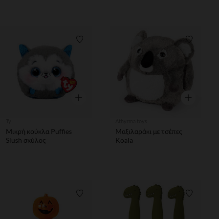
Λίστα προτιμήσεων
Λίστα π
Γρήγορη επισκόπηση
Γρήγορη επ
Ty
Athyrma toys
Μικρή κούκλα Puffies
Μαξιλαράκι με τσέπες
Slush σκύλος
Koala
Λίστα προτιμήσεων
Λίστα π