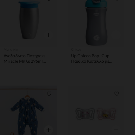
Λίστα προτιμήσεων
Λίστα π
Γρήγορη επισκόπηση
Γρήγορη επ
Munchkin
Chicco
Ανοξειδωτο Ποτηρακι
Up Chicco Pop- Cup
Miracle Μπλε 296ml
Παιδικό Κύπελλο με
Munchkin
Καλαμάκι Σιελ 2y+ 350ml
Λίστα προτιμήσεων
Λίστα π
Γρήγορη επισκόπηση
Γρήγορη επ