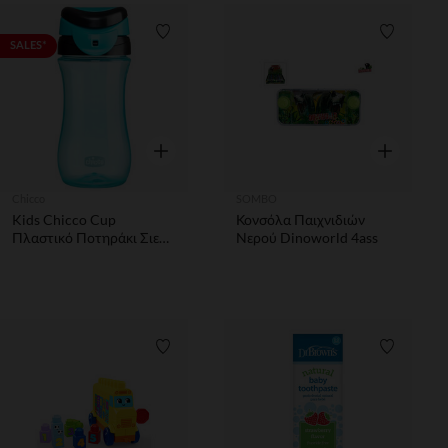
Λίστα προτιμήσεων
Λίστα π
SALES*
Γρήγορη επισκόπηση
Γρήγορη επ
Chicco
SOMBO
Kids Chicco Cup
Κονσόλα Παιχνιδιών
Πλαστικό Ποτηράκι Σιελ
Νερού Dinoworld 4ass
2y+ 350ml
Λίστα προτιμήσεων
Λίστα π