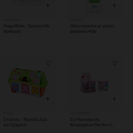
Γρήγορη επισκόπηση
Γρήγορη επ
Mega Bloks
Drbrown
Mega Bloks - Σχολικό Με
Οδοντόπαστα με γεύση
Αριθμούς
φράουλα 40gr
Λίστα προτιμήσεων
Λίστα π
Γρήγορη επισκόπηση
Γρήγορη επ
PlayGo
LUCKYKINGS
Σταύλος - Ταίριαξε Ζώα
Σετ Κατασκευής
και Σχήματα
Κοσμημάτων Με Κουτί
Αποθήκευσης - 1τμχ