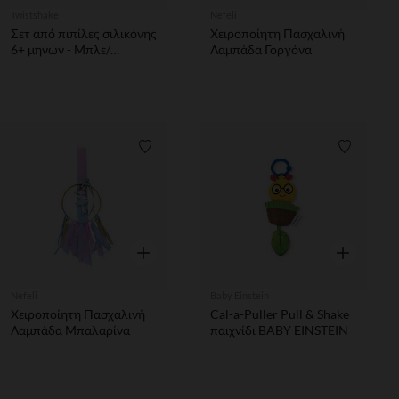
Twistshake
Nefeli
Σετ από πιπίλες σιλικόνης
Χειροποίητη Πασχαλινή
6+ μηνών - Μπλε/
Λαμπάδα Γοργόνα
Πράσινο Παστέλ
Λίστα προτιμήσεων
Λίστα π
Γρήγορη επισκόπηση
Γρήγορη επ
Nefeli
Baby Einstein
Χειροποίητη Πασχαλινή
Cal-a-Puller Pull & Shake
Λαμπάδα Μπαλαρίνα
παιχνίδι BABY EINSTEIN