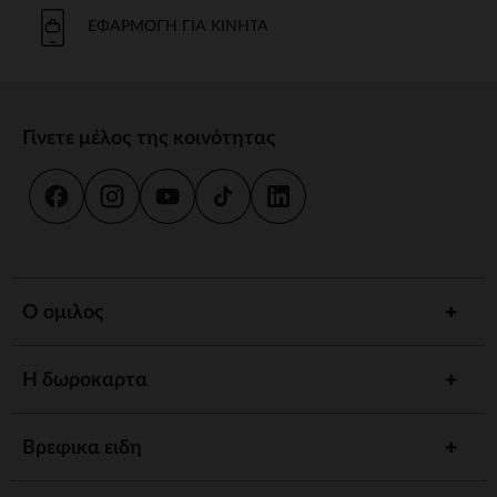
Το μπάνιο και η καθημερινή φροντίδα είναι στιγμές κοινής χρήσης.
Προσφέρουμε strong wg-1="">εργονομικές strongstrong wg-
ΕΦΑΡΜΟΓΉ ΓΙΑ ΚΙΝΗΤΆ
2="strongκαι
κιτ strongγια να εξασφαλίσουμε την υγιεινή και την
ευεξία του παιδιού σας.
γεύμα
Γίνετε μέλος της κοινότητας
Συνοδέψτε το παιδί σας στην ανακάλυψη γεύσεων με strong wg-
1="strongstrong wg-2="">ψηλό strongκαι strong wg-
3="">προσαρμοσμένα strongΤα αξεσουάρ μας έχουν σχεδιαστεί για
να συνδυάζουν πρακτικότητα και άνεση.
ύπνος
Ένα strong wg-1="">άνετο strongκαι ένα χαλαρωτικό περιβάλλον
προωθούν γαλήνιες νύχτες. Ανάμεσα σε strong wg-2="strongstrong
Ο ομιλος
wg-3="">προσαρμοσμένα strongκαι καθησυχαστικά νυχτερινά
φώτα, έχουμε τα πάντα για έναν ήσυχο ύπνο.
Η δωροκαρτα
Αφύπνιση
Τονώστε την περιέργεια του παιδιού σας με strong wg-1="">χαλάκια
strongstrong wg-2="">μουσικά strongκαι strong wg-
Βρεφικα ειδη
3="">διαδραστικά strongΚάθε στάδιο ανάπτυξης είναι μια
συναρπαστική ανακάλυψη.