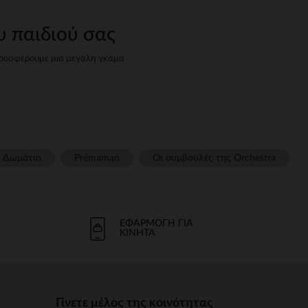
υ παιδιού σας
, προσφέρουμε μια μεγάλη γκάμα
="strongέως strong wg-
βρείτε όλα όσα χρειάζεστε για
 wg-2="">κάθισμα strongπου
Δωμάτιο
Prémaman
Οι συμβουλές της Orchestra​
ται βέλτιστη υποστήριξη και
g-1="strongείναι απαραίτητο.
ΕΦΑΡΜΟΓΉ ΓΙΑ
ο μωρό.
ΚΙΝΗΤΆ
νομικές strongstrong wg-
ού σας.
Γίνετε μέλος της κοινότητας