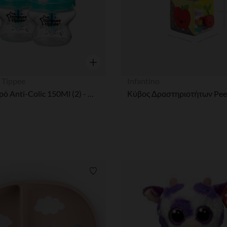
η
Γρήγορη επισκόπηση
 Tippee
Infantino
Μπιμπερό Anti-Colic 150Ml (2) - Μικρη Ροη TOMMEE TIPPEE
ων
Λίστα προτιμήσεων