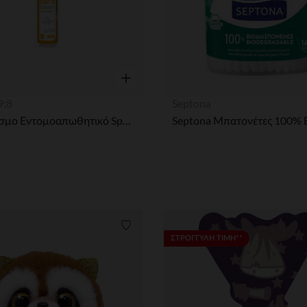
η
Γρήγορη επισκόπηση
9;8
Septona
Mini Άοσμο Εντομοαπωθητικό Spray 100ml Cer'8
ων
Λίστα προτιμήσεων
ΣΤΡΟΓΓΥΛΗ ΤΙΜΗ**