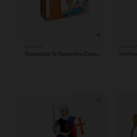
Γρήγορη επισκόπησ
Desyllas
Cer&#3
Επιτραπέζιο Τα Πρώτα Μου Συναισθήματα - Τα Νησάκια της Γνώσης
Λίστα προτιμήσε