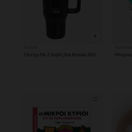
Γρήγορη επισκόπησ
Ecolife
Tommee
Ποτήρι Με 2 Λαβές Και Καπάκι 900Ml Rich Black
Λίστα προτιμήσε