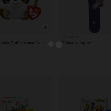
η
Γρήγορη επισκόπηση
Orchestra
Μικρή κούκλα Puffies ο ρακούν με απαλή γούνα και μεγάλα γκλίτερ μάτια
Ξύλινο γράμμα Y
ων
Λίστα προτιμήσεων