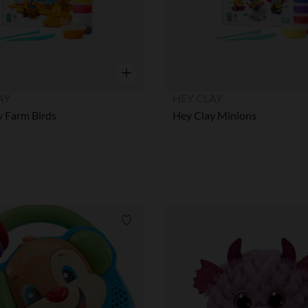
η
Γρήγορη επισκόπηση
AY
HEY CLAY
y Farm Birds
Hey Clay Minions
ων
Λίστα προτιμήσεων