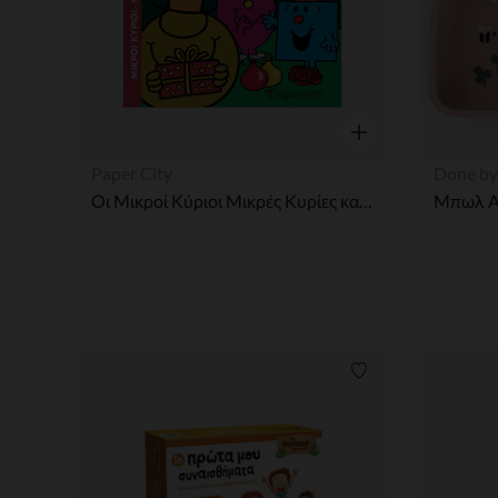
Γρήγορη επισκόπησ
Paper City
Done by
Οι Μικροί Κύριοι Μικρές Κυρίες και το πάρτυ γενεθλίων
Λίστα προτιμήσε