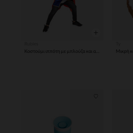
Γρήγορη επισκόπησ
Rubies
Ty
Κοστούμι ιππότη με μπλούζα και αξεσουάρ 5-8 ετών
Λίστα προτιμήσε