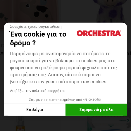
Συνεχίστε χωρίς συγκατάθεση
Ένα cookie για το
δρόμο ?
η
Γρήγορη επισκόπηση
 Deer
Ty
Μπωλ Από Σιλικόνη Με Χωρίσματα Tiny Farm Powder
Περιμένουμε με ανυπομονησία να πατήσετε το
μαγικό κουμπί για να βάλουμε τα cookies μας στο
φούρνο και να μαζέψουμε μερικά ψίχουλα από τις
προτιμήσεις σας. Λοιπόν, είστε έτοιμοι να
βουτήξετε στον γευστικό κόσμο των cookies
Διαβάζω την πολιτική απορρήτου
Συμφωνίες πιστοποιημένες από
ων
Λίστα προτιμήσεων
Επιλέγω
Συμφωνώ με όλα
Axeptio consent
Πλατφόρμα Διαχείρισης Συναίνεσης: Προσαρμόστε τις Επιλο
Η πλατφόρμα μας σας δίνει τη δυνατότητα να προσαρμόσετε κα