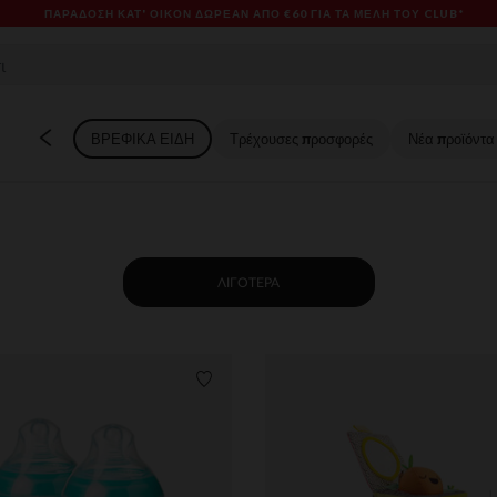
ES & PROMOS: ΈΩΣ -70% ΜΊΑ ΕΠΙΛΟΓΉ ΤΗΣ ΣΥΛΛΟΓΉΣ ΜΌΔΑΣ ΚΑΙ ΒΡΕΦΑΝΆΠΤ
ΒΡΕΦΙΚΑ ΕΙΔΗ
Τρέχουσες προσφορές
Νέα προϊόντα
ΛΙΓΌΤΕΡΑ
ων
Λίστα προτιμήσεων