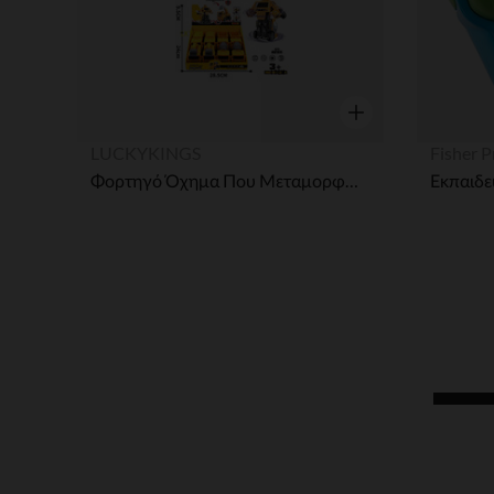
Γρήγορη επισκόπησ
LUCKYKINGS
Fisher P
Φορτηγό Όχημα Που Μεταμορφώνεται Σε Ρομπότ - 1τμχ
Εκπαιδε