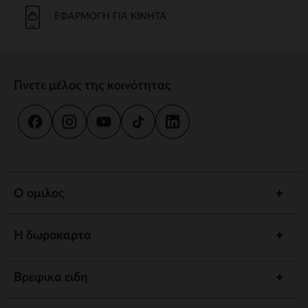
Το μπάνιο και η καθημερινή φροντίδα είναι στιγμές κοινής χρήσης.
Προσφέρουμε strong wg-1="">εργονομικές strongstrong wg-
ΕΦΑΡΜΟΓΉ ΓΙΑ ΚΙΝΗΤΆ
2="strongκαι
κιτ strongγια να εξασφαλίσουμε την υγιεινή και την
ευεξία του παιδιού σας.
γεύμα
Γίνετε μέλος της κοινότητας
Συνοδέψτε το παιδί σας στην ανακάλυψη γεύσεων με strong wg-
1="strongstrong wg-2="">ψηλό strongκαι strong wg-
3="">προσαρμοσμένα strongΤα αξεσουάρ μας έχουν σχεδιαστεί για
να συνδυάζουν πρακτικότητα και άνεση.
ύπνος
Ένα strong wg-1="">άνετο strongκαι ένα χαλαρωτικό περιβάλλον
προωθούν γαλήνιες νύχτες. Ανάμεσα σε strong wg-2="strongstrong
Ο ομιλος
wg-3="">προσαρμοσμένα strongκαι καθησυχαστικά νυχτερινά
φώτα, έχουμε τα πάντα για έναν ήσυχο ύπνο.
Η δωροκαρτα
Αφύπνιση
Τονώστε την περιέργεια του παιδιού σας με strong wg-1="">χαλάκια
strongstrong wg-2="">μουσικά strongκαι strong wg-
Βρεφικα ειδη
3="">διαδραστικά strongΚάθε στάδιο ανάπτυξης είναι μια
συναρπαστική ανακάλυψη.