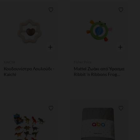
Λίστα προτιμήσεων
Λίστα π
Γρήγορη επισκόπηση
Γρήγορη επ
KAICHI
Fisher Price
Κουδουνίστρα Λουλούδι -
Mattel Ζωάκι από Ύφασμα
Kaichi
Ribbit 'n Ribbons Frog
Activity Ring Fisher-Price
Λίστα προτιμήσεων
Λίστα π