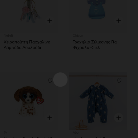
Γρήγορη επισκόπηση
Γρήγορη επ
Nefeli
Chicco
Χειροποίητη Πασχαλινή
Τραχηλια Σιλικονης Για
Λαμπάδα Λουλούδι
Ψιχουλα -Σιελ
Λίστα προτιμήσεων
Λίστα π
Γρήγορη επισκόπηση
Γρήγορη επ
Ty
Abo