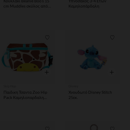
Κουκλάκι Beanie Boo’s 15
Υπνόσακος 3-4 Ετών
cm Muddles σκύλος από
Καμηλοπάρδαλη
συνθετική γούνα
Λίστα προτιμήσεων
Λίστα π
Γρήγορη επισκόπηση
Γρήγορη επ
Skip Hop
Disney
Παιδικη Τσαντα Zoo Hip
Χνουδωτό Disney Stitch
Pack Καμηλοπαρδαλη
25εκ.
SKIPHOP