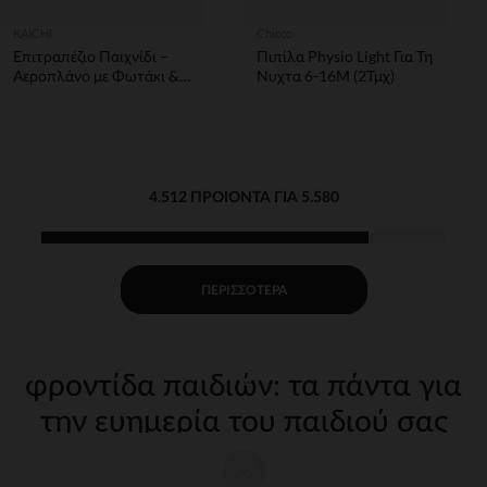
KAICHI
Chicco
Επιτραπέζιο Παιχνίδι –
Πιπίλα Physio Light Για Τη
Αεροπλάνο με Φωτάκι &
Νυχτα 6-16Μ (2Τμχ)
Μουσική Kaichi
4.512 ΠΡΟΙΌΝΤΑ ΓΙΑ 5.580
ΠΕΡΙΣΣΌΤΕΡΑ
φροντίδα παιδιών: τα πάντα για
την ευημερία του παιδιού σας
Η φροντίδα του παιδιού σας από τις πρώτες μέρες απαιτεί
κατάλληλα, ποιοτικά αξεσουάρ. Στην Orchestra, προσφέρουμε μια