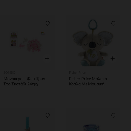
Λίστα προτιμήσεων
Λίστα π
Γρήγορη επισκόπηση
Γρήγορη επ
SOMBO
Fisher Price
Μονόκεροι - Φωτίζουν
Fisher Price Μαλακό
Στο Σκοτάδι 24τμχ.
Κοάλα Με Μουσική
Λίστα προτιμήσεων
Λίστα π