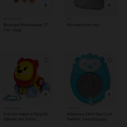
Γρήγορη επισκόπηση
Γρήγορη επ
Athyrma toys
Abo
Φιγούρα δεινόσαυρος 17
Κατωσέντονο γκρι
Cm - 1τμχ
Λίστα προτιμήσεων
Λίστα π
Γρήγορη επισκόπηση
Γρήγορη επ
Koutropoulos
Skip Hop
Kids Χτυπήματα Παιχνίδι
Μασητικο E&M Stay Cool
Ώθησης Και Έλξης
Teether- Σκατζόχοιρος
Λιοντάρι Για 1+ Ετών