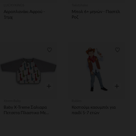
LUCKYKINGS
Twistshake
Αεροπλανάκι Αφρού -
Μπολ 6+ μηνών - Παστέλ
1τμχ
Ροζ
Λίστα προτιμήσεων
Λίστα π
Γρήγορη επισκόπηση
Γρήγορη επ
Xtrem Baby
Rubies
Baby X-Treme Σαλιαρα
Κοστούμι καουμπόι για
Πετσετα Πλαστικο Με
παιδί 5-7 ετών
Μανικια 30 X 34 Cm
Καμηλοπαρδαλη