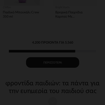
Chillys
Bright Starts
Παιδικό Μπουκάλι Crew
Βρεφικά Παιχνίδια
350 ml
Καρπού Με
Κουδουνίστρα Και
Μασητικό Μαϊμού &
Ελέφαντας BRIGHT
STARTS - 1τμχ
4.200 ΠΡΟΙΌΝΤΑ ΓΙΑ 5.560
ΠΕΡΙΣΣΌΤΕΡΑ
φροντίδα παιδιών: τα πάντα για
την ευημερία του παιδιού σας
Η φροντίδα του παιδιού σας από τις πρώτες μέρες απαιτεί
κατάλληλα, ποιοτικά αξεσουάρ. Στην Orchestra, προσφέρουμε μια