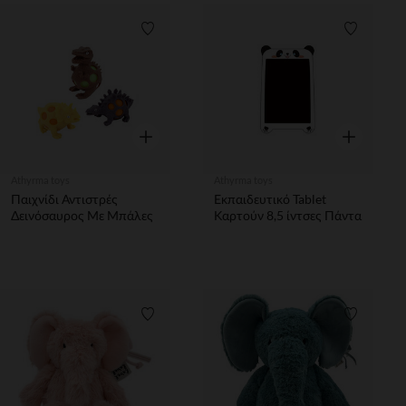
Λίστα προτιμήσεων
Λίστα π
Γρήγορη επισκόπηση
Γρήγορη επ
Athyrma toys
Athyrma toys
Παιχνίδι Αντιστρές
Εκπαιδευτικό Tablet
Δεινόσαυρος Με Μπάλες
Καρτούν 8,5 ίντσες Πάντα
Λίστα προτιμήσεων
Λίστα π