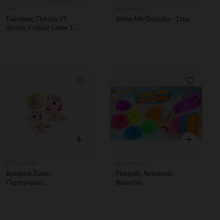
Bibs
Athyrma toys
Σαλιάρες Πιπιλα 2Τ
Slime Με Θόρυβο - 1τεμ
Studio_Colour Latex 1
Morningbloom_Ivorymix
Λίστα προτιμήσεων
Λίστα π
Γρήγορη επισκόπηση
Γρήγορη επ
LITTLE STARS
Athyrma toys
Βρεφικό Ζωάκι
Παιχνίδι Αντιστρές
Παρηγοριάς
Βραχιόλι
"Μονόκερος" Little Stars