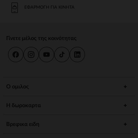
Το μπάνιο και η καθημερινή φροντίδα είναι στιγμές κοινής χρήσης.
Προσφέρουμε strong wg-1="">εργονομικές strongstrong wg-
ΕΦΑΡΜΟΓΉ ΓΙΑ ΚΙΝΗΤΆ
2="strongκαι
κιτ strongγια να εξασφαλίσουμε την υγιεινή και την
ευεξία του παιδιού σας.
γεύμα
Γίνετε μέλος της κοινότητας
Συνοδέψτε το παιδί σας στην ανακάλυψη γεύσεων με strong wg-
1="strongstrong wg-2="">ψηλό strongκαι strong wg-
3="">προσαρμοσμένα strongΤα αξεσουάρ μας έχουν σχεδιαστεί για
να συνδυάζουν πρακτικότητα και άνεση.
ύπνος
Ένα strong wg-1="">άνετο strongκαι ένα χαλαρωτικό περιβάλλον
προωθούν γαλήνιες νύχτες. Ανάμεσα σε strong wg-2="strongstrong
Ο ομιλος
wg-3="">προσαρμοσμένα strongκαι καθησυχαστικά νυχτερινά
φώτα, έχουμε τα πάντα για έναν ήσυχο ύπνο.
Η δωροκαρτα
Αφύπνιση
Τονώστε την περιέργεια του παιδιού σας με strong wg-1="">χαλάκια
strongstrong wg-2="">μουσικά strongκαι strong wg-
Βρεφικα ειδη
3="">διαδραστικά strongΚάθε στάδιο ανάπτυξης είναι μια
συναρπαστική ανακάλυψη.