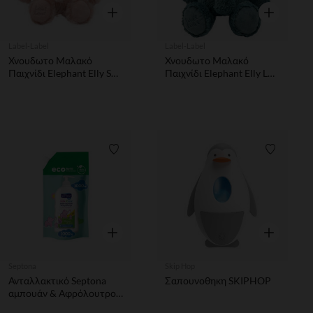
Γρήγορη επισκόπηση
Γρήγορη επ
Label-Label
Label-Label
Χνουδωτο Μαλακό
Χνουδωτο Μαλακό
Παιχνίδι Elephant Elly S
Παιχνίδι Elephant Elly L
Pink
Blue
Λίστα προτιμήσεων
Λίστα π
Γρήγορη επισκόπηση
Γρήγορη επ
Septona
Skip Hop
Ανταλλακτικό Septona
Σαπουνοθηκη SKIPHOP
αμπουάν & Αφρόλουτρο
Με Βάλσαμο & Αλόη