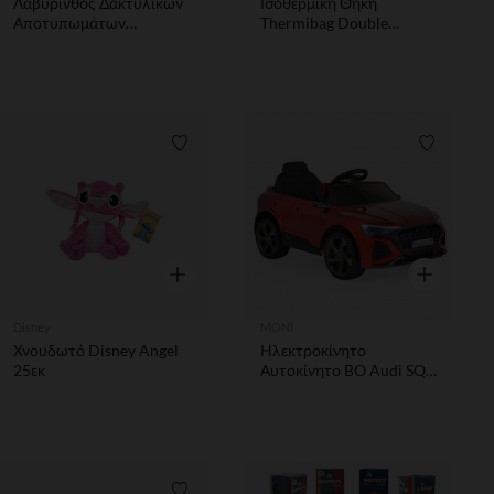
Λαβύρινθος Δακτυλικών
Ισοθερμική Θήκη
Αποτυπωμάτων
Thermibag Double
Ορθογώνιο
Dreamland
Λίστα προτιμήσεων
Λίστα π
Γρήγορη επισκόπηση
Γρήγορη επ
Disney
MONI
Χνουδωτό Disney Angel
Ηλεκτροκίνητο
25εκ
Αυτοκίνητο BO Audi SQ8
E-tron Red Painting